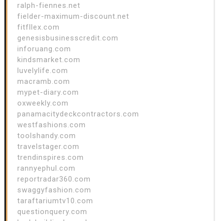
ralph-fiennes.net
fielder-maximum-discount.net
fitfllex.com
genesisbusinesscredit.com
inforuang.com
kindsmarket.com
luvelylife.com
macramb.com
mypet-diary.com
oxweekly.com
panamacitydeckcontractors.com
westfashions.com
toolshandy.com
travelstager.com
trendinspires.com
rannyephul.com
reportradar360.com
swaggyfashion.com
taraftariumtv10.com
questionquery.com