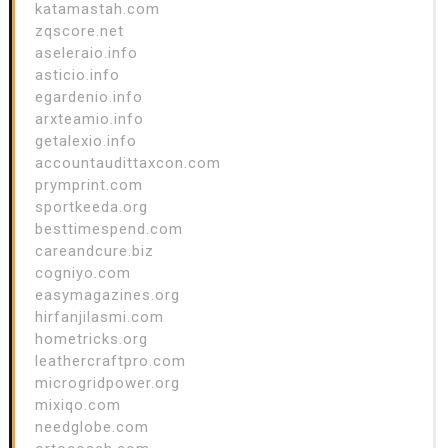
katamastah.com
zqscore.net
aseleraio.info
asticio.info
egardenio.info
arxteamio.info
getalexio.info
accountaudittaxcon.com
prymprint.com
sportkeeda.org
besttimespend.com
careandcure.biz
cogniyo.com
easymagazines.org
hirfanjilasmi.com
hometricks.org
leathercraftpro.com
microgridpower.org
mixiqo.com
needglobe.com