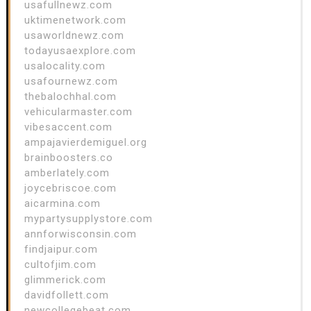
usafullnewz.com
uktimenetwork.com
usaworldnewz.com
todayusaexplore.com
usalocality.com
usafournewz.com
thebalochhal.com
vehicularmaster.com
vibesaccent.com
ampajavierdemiguel.org
brainboosters.co
amberlately.com
joycebriscoe.com
aicarmina.com
mypartysupplystore.com
annforwisconsin.com
findjaipur.com
cultofjim.com
glimmerick.com
davidfollett.com
newcollegebeat.com