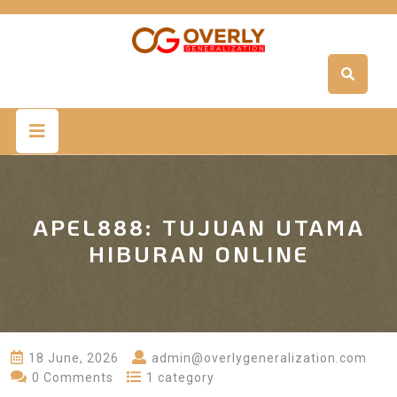
Skip
to
content
Open
Button
APEL888: TUJUAN UTAMA
HIBURAN ONLINE
18 June, 2026
admin@overlygeneralization.com
0 Comments
1 category