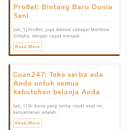
Pro8et: Bintang Baru Dunia
Seni
[ad_1] Pro8et, juga dikenal sebagai Matthew
Schultz, dengan cepat menjadi…
Read More
Cuan247: Toko serba ada
Anda untuk semua
kebutuhan belanja Anda
[ad_1] Di dunia yang serba cepat saat ini,
kenyamanan adalah…
Read More