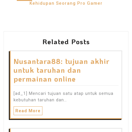
Kehidupan Seorang Pro Gamer
Related Posts
Nusantara88: tujuan akhir
untuk taruhan dan
permainan online
[ad_1] Mencari tujuan satu atap untuk semua
kebutuhan taruhan dan…
Read More