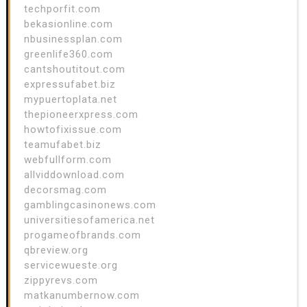
techporfit.com
bekasionline.com
nbusinessplan.com
greenlife360.com
cantshoutitout.com
expressufabet.biz
mypuertoplata.net
thepioneerxpress.com
howtofixissue.com
teamufabet.biz
webfullform.com
allviddownload.com
decorsmag.com
gamblingcasinonews.com
universitiesofamerica.net
progameofbrands.com
qbreview.org
servicewueste.org
zippyrevs.com
matkanumbernow.com