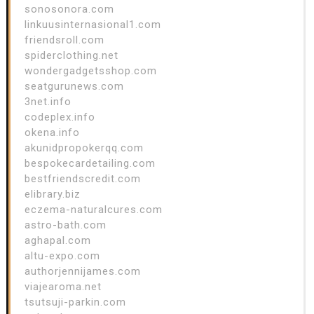
sonosonora.com
linkuusinternasional1.com
friendsroll.com
spiderclothing.net
wondergadgetsshop.com
seatgurunews.com
3net.info
codeplex.info
okena.info
akunidpropokerqq.com
bespokecardetailing.com
bestfriendscredit.com
elibrary.biz
eczema-naturalcures.com
astro-bath.com
aghapal.com
altu-expo.com
authorjennijames.com
viajearoma.net
tsutsuji-parkin.com