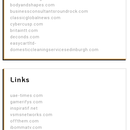
bodyandshapes.com
businessconsultantsroundrock.com
classicglobalnews.com
cybercusp.com
britaintt.com
deconds.com
easycartltd-
domesticcleaningservicesedinburgh.com
Links
uae-times.com
gamerifys.com
inspiratif.net
vsmsnetworks.com
offthem.com
ibommatv.com