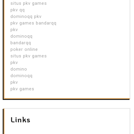
situs pkv games
pkv qq
dominoqq pkv
pkv games bandarqq
pkv
dominoqq
bandarqq
poker online
situs pkv games
pkv
domino
dominoqq
pkv
pkv games
Links