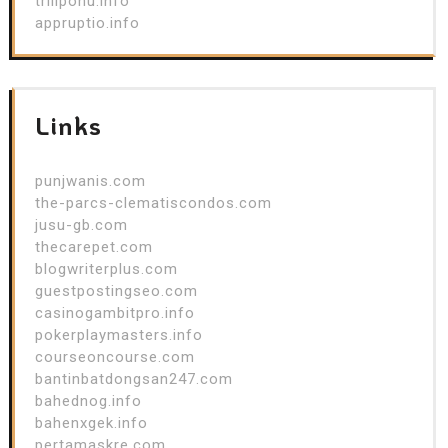
trilipohu.info
appruptio.info
Links
punjwanis.com
the-parcs-clematiscondos.com
jusu-gb.com
thecarepet.com
blogwriterplus.com
guestpostingseo.com
casinogambitpro.info
pokerplaymasters.info
courseoncourse.com
bantinbatdongsan247.com
bahednog.info
bahenxgek.info
pertamaskre.com