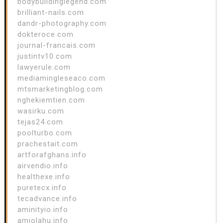
bodybuildinglegend.com
brilliant-nails.com
dandr-photography.com
dokteroce.com
journal-francais.com
justintv10.com
lawyerule.com
mediamingleseaco.com
mtsmarketingblog.com
nghekiemtien.com
wasirku.com
tejas24.com
poolturbo.com
prachestait.com
artforafghans.info
airvendio.info
healthexe.info
puretecx.info
tecadvance.info
aminityio.info
amiolahu.info