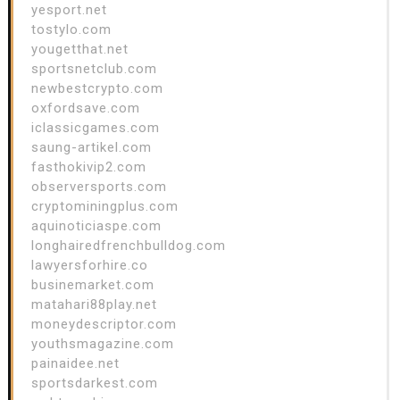
yesport.net
tostylo.com
yougetthat.net
sportsnetclub.com
newbestcrypto.com
oxfordsave.com
iclassicgames.com
saung-artikel.com
fasthokivip2.com
observersports.com
cryptominingplus.com
aquinoticiaspe.com
longhairedfrenchbulldog.com
lawyersforhire.co
businemarket.com
matahari88play.net
moneydescriptor.com
youthsmagazine.com
painaidee.net
sportsdarkest.com