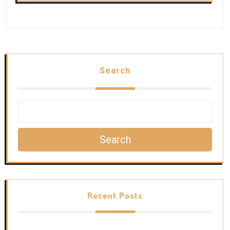
Search
Search
Recent Posts