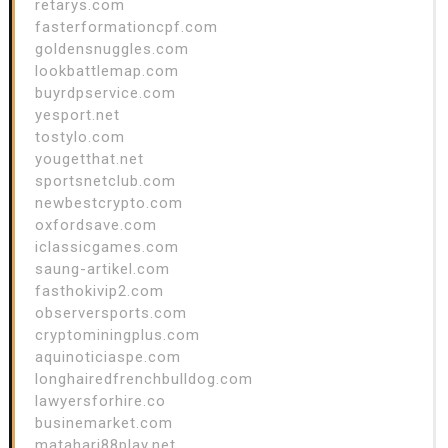
retarys.com
fasterformationcpf.com
goldensnuggles.com
lookbattlemap.com
buyrdpservice.com
yesport.net
tostylo.com
yougetthat.net
sportsnetclub.com
newbestcrypto.com
oxfordsave.com
iclassicgames.com
saung-artikel.com
fasthokivip2.com
observersports.com
cryptominingplus.com
aquinoticiaspe.com
longhairedfrenchbulldog.com
lawyersforhire.co
businemarket.com
matahari88play.net