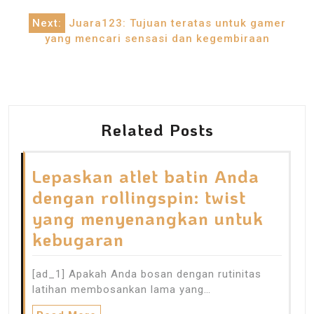
Next:
Juara123: Tujuan teratas untuk gamer
yang mencari sensasi dan kegembiraan
Related Posts
Lepaskan atlet batin Anda
dengan rollingspin: twist
yang menyenangkan untuk
kebugaran
[ad_1] Apakah Anda bosan dengan rutinitas
latihan membosankan lama yang…