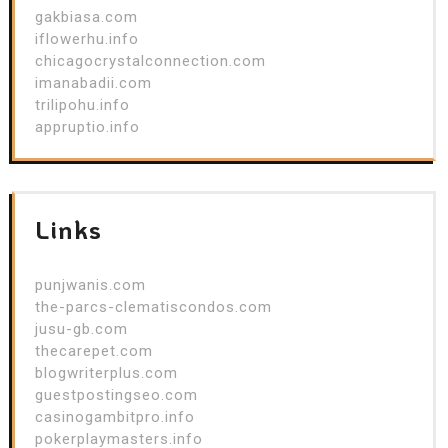
gakbiasa.com
iflowerhu.info
chicagocrystalconnection.com
imanabadii.com
trilipohu.info
appruptio.info
Links
punjwanis.com
the-parcs-clematiscondos.com
jusu-gb.com
thecarepet.com
blogwriterplus.com
guestpostingseo.com
casinogambitpro.info
pokerplaymasters.info