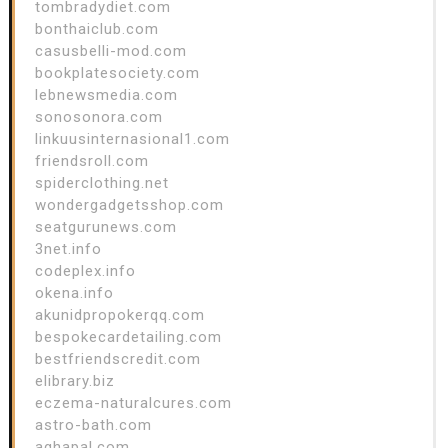
tombradydiet.com
bonthaiclub.com
casusbelli-mod.com
bookplatesociety.com
lebnewsmedia.com
sonosonora.com
linkuusinternasional1.com
friendsroll.com
spiderclothing.net
wondergadgetsshop.com
seatgurunews.com
3net.info
codeplex.info
okena.info
akunidpropokerqq.com
bespokecardetailing.com
bestfriendscredit.com
elibrary.biz
eczema-naturalcures.com
astro-bath.com
aghapal.com