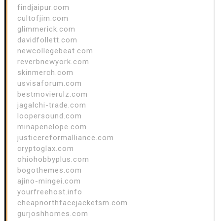
findjaipur.com
cultofjim.com
glimmerick.com
davidfollett.com
newcollegebeat.com
reverbnewyork.com
skinmerch.com
usvisaforum.com
bestmovierulz.com
jagalchi-trade.com
loopersound.com
minapenelope.com
justicereformalliance.com
cryptoglax.com
ohiohobbyplus.com
bogothemes.com
ajino-mingei.com
yourfreehost.info
cheapnorthfacejacketsm.com
gurjoshhomes.com