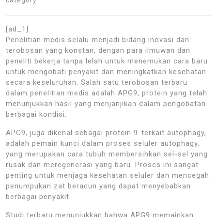
[ad_1]
Penelitian medis selalu menjadi bidang inovasi dan
terobosan yang konstan, dengan para ilmuwan dan
peneliti bekerja tanpa lelah untuk menemukan cara baru
untuk mengobati penyakit dan meningkatkan kesehatan
secara keseluruhan. Salah satu terobosan terbaru
dalam penelitian medis adalah APG9, protein yang telah
menunjukkan hasil yang menjanjikan dalam pengobatan
berbagai kondisi.
APG9, juga dikenal sebagai protein 9-terkait autophagy,
adalah pemain kunci dalam proses seluler autophagy,
yang merupakan cara tubuh membersihkan sel-sel yang
rusak dan meregenerasi yang baru. Proses ini sangat
penting untuk menjaga kesehatan seluler dan mencegah
penumpukan zat beracun yang dapat menyebabkan
berbagai penyakit.
Studi terbaru menunjukkan bahwa APG9 memainkan