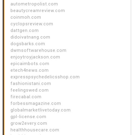
autometropolist.com
beautycreamreview.com
coinmoh.com
cyclopsreview.com
dattgen.com
didoivatnang.com
dogsbarks.com
dwmsoftwarehouse.com
enjoytroyjackson.com
epicaimbots.com
etech4news.com
expresspsychedelicsshop.com
fashionistani.com
feelingswed.com
firecabal.com
forbessmagazine.com
globalmarketlivetoday.com
gpl-license.com
grow2every.com
healthhousecare.com