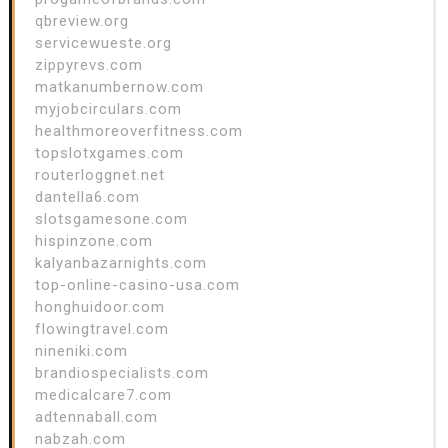
qbreview.org
servicewueste.org
zippyrevs.com
matkanumbernow.com
myjobcirculars.com
healthmoreoverfitness.com
topslotxgames.com
routerloggnet.net
dantella6.com
slotsgamesone.com
hispinzone.com
kalyanbazarnights.com
top-online-casino-usa.com
honghuidoor.com
flowingtravel.com
nineniki.com
brandiospecialists.com
medicalcare7.com
adtennaball.com
nabzah.com