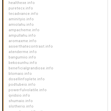
healthexe.info
puretecx.info
tecadvance.info
aminityio.info
amiolahu.info
ampacheme.info
ampullahu.info
aromaxme.info
asserthatecontrast.info
atenderme.info
bangumiio.info
bekosunhu.info
beneficialgrandiose.info
blomaio.info
dosellinfoplete.info
podtubeio.info
powerfulvolatile.info
qvidsio.info
shumaio.info
slotherio.info