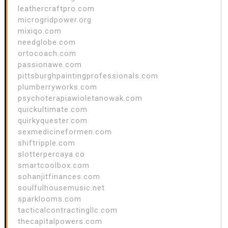
leathercraftpro.com
microgridpower.org
mixiqo.com
needglobe.com
ortocoach.com
passionawe.com
pittsburghpaintingprofessionals.com
plumberryworks.com
psychoterapiawioletanowak.com
quickultimate.com
quirkyquester.com
sexmedicineformen.com
shiftripple.com
slotterpercaya.co
smartcoolbox.com
sohanjitfinances.com
soulfulhousemusic.net
sparklooms.com
tacticalcontractingllc.com
thecapitalpowers.com