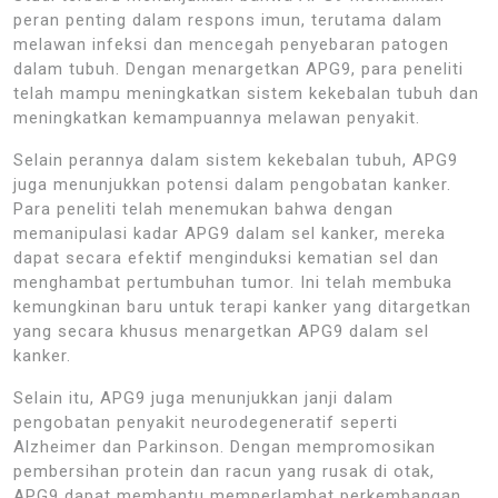
peran penting dalam respons imun, terutama dalam
melawan infeksi dan mencegah penyebaran patogen
dalam tubuh. Dengan menargetkan APG9, para peneliti
telah mampu meningkatkan sistem kekebalan tubuh dan
meningkatkan kemampuannya melawan penyakit.
Selain perannya dalam sistem kekebalan tubuh, APG9
juga menunjukkan potensi dalam pengobatan kanker.
Para peneliti telah menemukan bahwa dengan
memanipulasi kadar APG9 dalam sel kanker, mereka
dapat secara efektif menginduksi kematian sel dan
menghambat pertumbuhan tumor. Ini telah membuka
kemungkinan baru untuk terapi kanker yang ditargetkan
yang secara khusus menargetkan APG9 dalam sel
kanker.
Selain itu, APG9 juga menunjukkan janji dalam
pengobatan penyakit neurodegeneratif seperti
Alzheimer dan Parkinson. Dengan mempromosikan
pembersihan protein dan racun yang rusak di otak,
APG9 dapat membantu memperlambat perkembangan