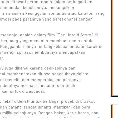
era ia ditawari peran utama dalam berbagai film.
edalaman dan keasliannya, menampilkan
a memainkan keunggulan romantis atau karakter yang
 emosi pada perannya yang beresonansi dengan
 menonjol adalah dalam film “The Untold Story,” di
 berjuang yang mencoba membuat nama untuk
if. Penggambarannya tentang kekacauan batin karakter
dan menginspirasi, membuatnya mendapatkan
r.
96 juga dikenal karena dedikasinya dan
ikenal membenamkan dirinya sepenuhnya dalam
jam meneliti dan mempersiapkan perannya.
buatnya hormat di industri dan telah
kan untuk diwaspadai.
 telah didekati untuk berbagai proyek di bioskop
akan datang sangat dinanti -nantikan, dan para
miliki selanjutnya. Dengan bakat, kerja keras, dan