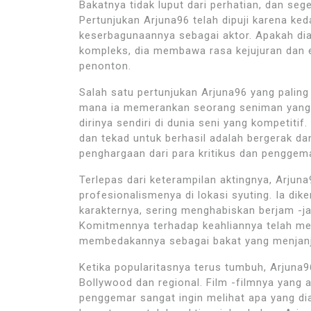
Bakatnya tidak luput dari perhatian, dan seg
Pertunjukan Arjuna96 telah dipuji karena k
keserbagunaannya sebagai aktor. Apakah di
kompleks, dia membawa rasa kejujuran dan
penonton.
Salah satu pertunjukan Arjuna96 yang paling
mana ia memerankan seorang seniman yang
dirinya sendiri di dunia seni yang kompetit
dan tekad untuk berhasil adalah bergerak 
penghargaan dari para kritikus dan penggema
Terlepas dari keterampilan aktingnya, Arjuna
profesionalismenya di lokasi syuting. Ia d
karakternya, sering menghabiskan berjam -
Komitmennya terhadap keahliannya telah mem
membedakannya sebagai bakat yang menjanji
Ketika popularitasnya terus tumbuh, Arjuna96
Bollywood dan regional. Film -filmnya yang 
penggemar sangat ingin melihat apa yang dia 