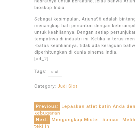
hasratnya untuk berakting, jelas bahwa Arju
bioskop India.
Sebagai kesimpulan, Arjuna96 adalah bintang
menangkap hati penonton dengan keterampi
untuk keahliannya. Dengan setiap pertunjuk
tempatnya di industri ini. Ketika ia terus
-batas keahliannya, tidak ada keraguan bah
diperhitungkan di dunia sinema India.
[ad_2]
Tags:
slot
Category:
Judi Slot
Post
Previous:
Lepaskan atlet batin Anda de
kebugaran
navigation
Next:
Mengungkap Misteri 5unsur: Melih
teki ini