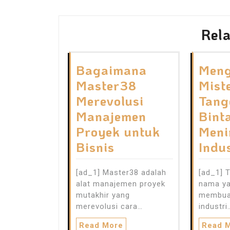
Rela
Bagaimana
Men
Master38
Mist
Merevolusi
Tang
Manajemen
Bint
Proyek untuk
Meni
Bisnis
Indu
[ad_1] Master38 adalah
[ad_1] 
alat manajemen proyek
nama ya
mutakhir yang
membua
merevolusi cara…
industri
Read More
Read 