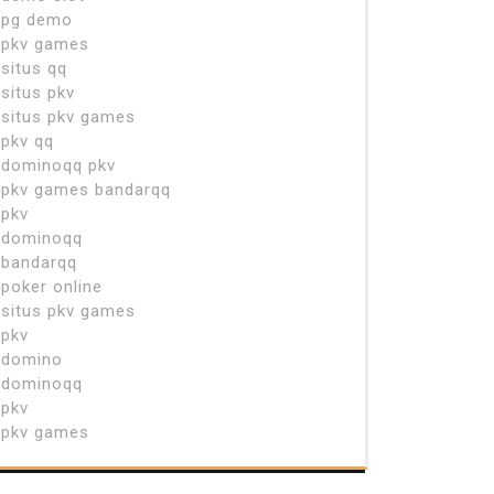
pg demo
pkv games
situs qq
situs pkv
situs pkv games
pkv qq
dominoqq pkv
pkv games bandarqq
pkv
dominoqq
bandarqq
poker online
situs pkv games
pkv
domino
dominoqq
pkv
pkv games