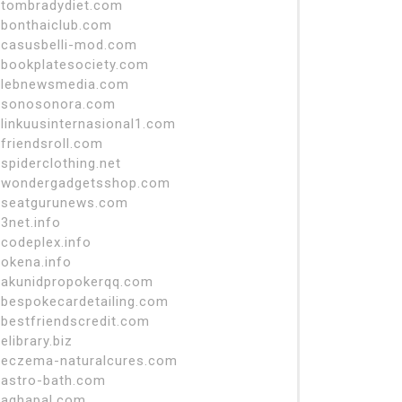
tombradydiet.com
bonthaiclub.com
casusbelli-mod.com
bookplatesociety.com
lebnewsmedia.com
sonosonora.com
linkuusinternasional1.com
friendsroll.com
spiderclothing.net
wondergadgetsshop.com
seatgurunews.com
3net.info
codeplex.info
okena.info
akunidpropokerqq.com
bespokecardetailing.com
bestfriendscredit.com
elibrary.biz
eczema-naturalcures.com
astro-bath.com
aghapal.com