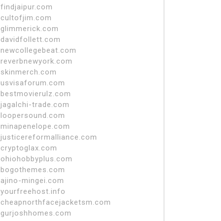
findjaipur.com
cultofjim.com
glimmerick.com
davidfollett.com
newcollegebeat.com
reverbnewyork.com
skinmerch.com
usvisaforum.com
bestmovierulz.com
jagalchi-trade.com
loopersound.com
minapenelope.com
justicereformalliance.com
cryptoglax.com
ohiohobbyplus.com
bogothemes.com
ajino-mingei.com
yourfreehost.info
cheapnorthfacejacketsm.com
gurjoshhomes.com