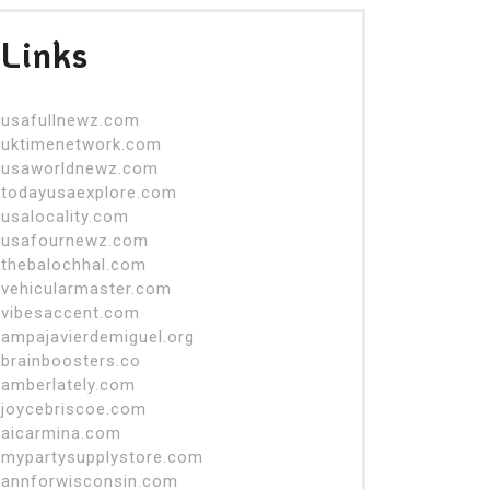
Links
usafullnewz.com
uktimenetwork.com
usaworldnewz.com
todayusaexplore.com
usalocality.com
usafournewz.com
thebalochhal.com
vehicularmaster.com
vibesaccent.com
ampajavierdemiguel.org
brainboosters.co
amberlately.com
joycebriscoe.com
aicarmina.com
mypartysupplystore.com
annforwisconsin.com