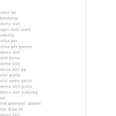
situs qq
bandarqq
demo slot
agen bola resmi
sakong
situs pkv
situs pkv games
demo slot
slot demo
demo slot
demo slot pg
slot gratis
slot demo gacor
demo slot gratis
demo slot mahjong
qq
link alternatif sbobet
live draw hk
demo slot