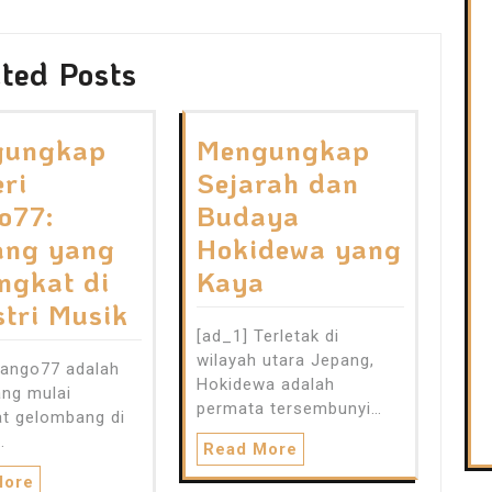
ted Posts
gungkap
Mengungkap
eri
Sejarah dan
o77:
Budaya
ang yang
Hokidewa yang
ngkat di
Kaya
stri Musik
[ad_1] Terletak di
wilayah utara Jepang,
Tango77 adalah
Hokidewa adalah
ng mulai
permata tersembunyi…
t gelombang di
…
Read More
More