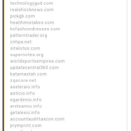
technologygud.com
realshocknews.com
pickgb.com
healthmistakes.com
ksfashiondresses.com
patterntrader.org
cnhpa.net
sitalotus.com
supernotes.org
worldsportsempires.com
updatecentral360.com
katamastah.com
zqscore.net
aseleraio.info
asticio.info
egardenio.info
arxteamio.info
getalexio.info
accountaudittaxcon.com
prymprint.com