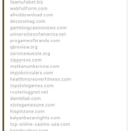
teamufabet.biz
webfullform.com
allviddownload.com
decorsmag.com
gamblingcasinonews.com
universitiesofamerica.net
progameofbrands.com
qbreview.org
servicewueste.org
zippyrevs.com
matkanumbernow.com
myjobcirculars.com
healthmoreoverfitness.com
topslotxgames.com
routerloggnet.net
dantella6.com
slotsgamesone.com
hispinzone.com
kalyanbazarnights.com
top-online-casino-usa.com
honghuidoor.com