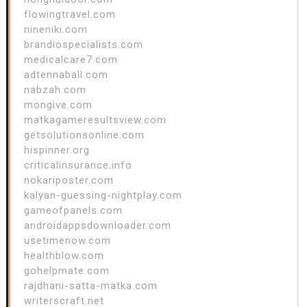
flowingtravel.com
nineniki.com
brandiospecialists.com
medicalcare7.com
adtennaball.com
nabzah.com
mongive.com
matkagameresultsview.com
getsolutionsonline.com
hispinner.org
criticalinsurance.info
nokariposter.com
kalyan-guessing-nightplay.com
gameofpanels.com
androidappsdownloader.com
usetimenow.com
healthblow.com
gohelpmate.com
rajdhani-satta-matka.com
writerscraft.net