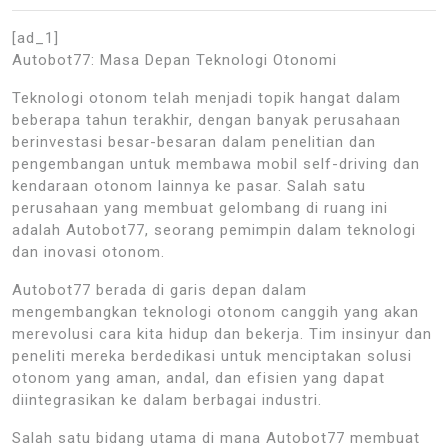
[ad_1]
Autobot77: Masa Depan Teknologi Otonomi
Teknologi otonom telah menjadi topik hangat dalam
beberapa tahun terakhir, dengan banyak perusahaan
berinvestasi besar-besaran dalam penelitian dan
pengembangan untuk membawa mobil self-driving dan
kendaraan otonom lainnya ke pasar. Salah satu
perusahaan yang membuat gelombang di ruang ini
adalah Autobot77, seorang pemimpin dalam teknologi
dan inovasi otonom.
Autobot77 berada di garis depan dalam
mengembangkan teknologi otonom canggih yang akan
merevolusi cara kita hidup dan bekerja. Tim insinyur dan
peneliti mereka berdedikasi untuk menciptakan solusi
otonom yang aman, andal, dan efisien yang dapat
diintegrasikan ke dalam berbagai industri.
Salah satu bidang utama di mana Autobot77 membuat