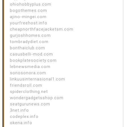
ohiohobbyplus.com
bogothemes.com
ajino-mingei.com
yourfreehost.info
cheapnorthfacejacketsm.com
gurjoshhomes.com
tombradydiet.com
bonthaiclub.com
casusbelli-mod.com
bookplatesociety.com
lebnewsmedia.com
sonosonora.com
linkuusinternasional1.com
friendsroll.com
spiderclothing.net
wondergadgetsshop.com
seatgurunews.com
3net.info
codeplex.info
okena.info