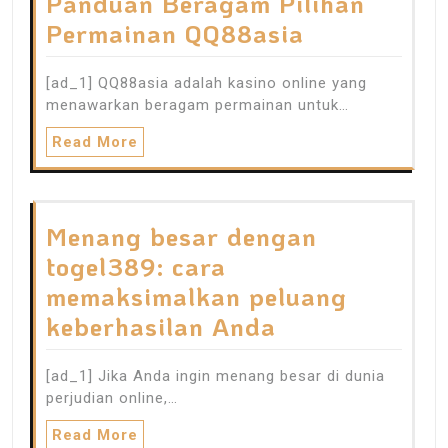
Panduan Beragam Pilihan
Permainan QQ88asia
[ad_1] QQ88asia adalah kasino online yang
menawarkan beragam permainan untuk…
Read More
Menang besar dengan
togel389: cara
memaksimalkan peluang
keberhasilan Anda
[ad_1] Jika Anda ingin menang besar di dunia
perjudian online,…
Read More