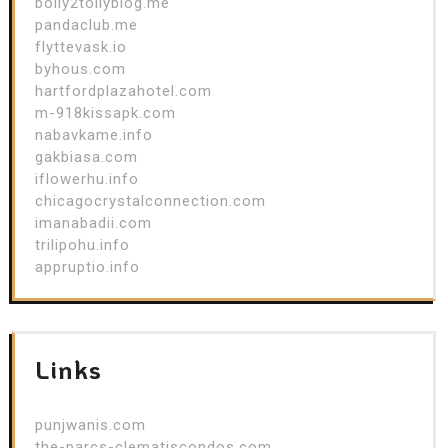
bolly2tollyblog.me
pandaclub.me
flyttevask.io
byhous.com
hartfordplazahotel.com
m-918kissapk.com
nabavkame.info
gakbiasa.com
iflowerhu.info
chicagocrystalconnection.com
imanabadii.com
trilipohu.info
appruptio.info
Links
punjwanis.com
the-parcs-clematiscondos.com