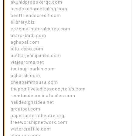
akunidpropokerqq.com
bespokecardetailing.com
bestfriendscredit.com
elibrary.biz
eczema-naturalcures.com
astro-bath.com
aghapal.com
altu-expo.com
authorjennijames.com
viajearoma.net
tsutsuji-parkin.com
agharab.com
cheapammousa.com
thepositiveladiessoccerclub.com
recetasdecocinafaciles.com
naildesignsidea.net
greatpai.com
paperlanterntheatre.org
freeworshipnetwork.com
watercraftllc.com
abourge.com