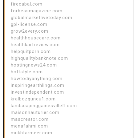
firecabal.com
forbessmagazine.com
globalmarketlivetoday.com
gpl-license.com
grow2every.com
healthhousecare.com
healthkartreview.com
helpquitporn.com
highqualitybanknote.com
hostingnews24.com
hottstyle.com
howtodiyanything.com
inspiringearthlings.com
investindependent.com
kralbozguncu1.com
landscapinggainesvillefl.com
maisonhauturier.com
mascreator.com
menafahmi.com
mukhtarmeer.com