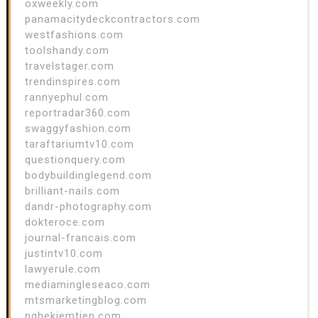
oxweekly.com
panamacitydeckcontractors.com
westfashions.com
toolshandy.com
travelstager.com
trendinspires.com
rannyephul.com
reportradar360.com
swaggyfashion.com
taraftariumtv10.com
questionquery.com
bodybuildinglegend.com
brilliant-nails.com
dandr-photography.com
dokteroce.com
journal-francais.com
justintv10.com
lawyerule.com
mediamingleseaco.com
mtsmarketingblog.com
nghekiemtien.com