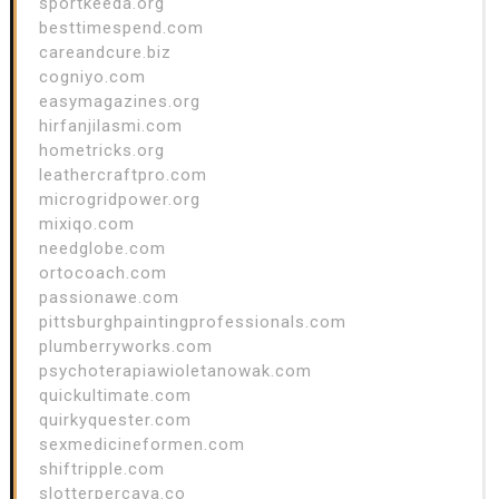
sportkeeda.org
besttimespend.com
careandcure.biz
cogniyo.com
easymagazines.org
hirfanjilasmi.com
hometricks.org
leathercraftpro.com
microgridpower.org
mixiqo.com
needglobe.com
ortocoach.com
passionawe.com
pittsburghpaintingprofessionals.com
plumberryworks.com
psychoterapiawioletanowak.com
quickultimate.com
quirkyquester.com
sexmedicineformen.com
shiftripple.com
slotterpercaya.co