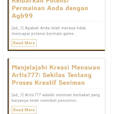
Permainan Anda dengan
Agb99
[ad_1] Apakah Anda lelah merasa tidak
mencapai potensi bermain game…
Read More
Menjelajahi Kreasi Menawan
Artis777: Sekilas Tentang
Proses Kreatif Seniman
[ad_1] Artis777 adalah seniman berbakat yang
karyanya telah memikat penonton…
Read More