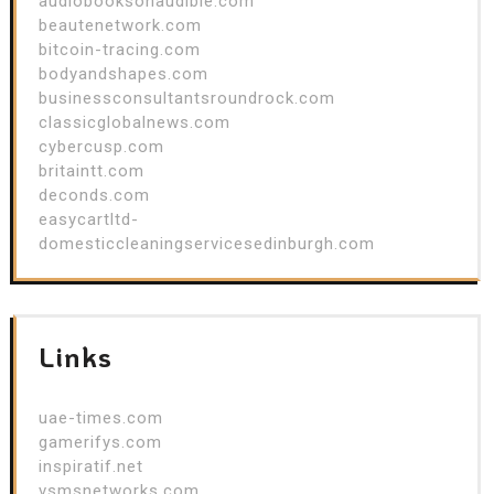
audiobooksonaudible.com
beautenetwork.com
bitcoin-tracing.com
bodyandshapes.com
businessconsultantsroundrock.com
classicglobalnews.com
cybercusp.com
britaintt.com
deconds.com
easycartltd-
domesticcleaningservicesedinburgh.com
Links
uae-times.com
gamerifys.com
inspiratif.net
vsmsnetworks.com