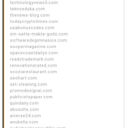
technologynews5.com
teknoeduka.com
thenews-blog.com
todaycryptotimes.com
usabonuscodes.com
sm-satta-makta-gods.com
softwaredegimnasios.com
soopermagazine.com
spacecoastdailys.com
readytrademark.com
renovationsrated.com
scoziarestaurant.com
seohart.com
set-cleaning.com
promodesignai.com
publicistspaper.com
quindaily.com
abosulte.com
aiverse24.com
anubella.com