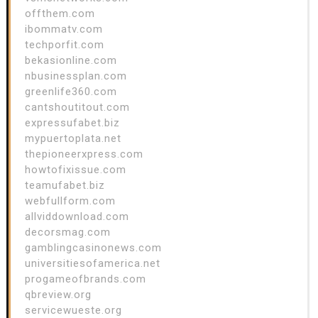
offthem.com
ibommatv.com
techporfit.com
bekasionline.com
nbusinessplan.com
greenlife360.com
cantshoutitout.com
expressufabet.biz
mypuertoplata.net
thepioneerxpress.com
howtofixissue.com
teamufabet.biz
webfullform.com
allviddownload.com
decorsmag.com
gamblingcasinonews.com
universitiesofamerica.net
progameofbrands.com
qbreview.org
servicewueste.org