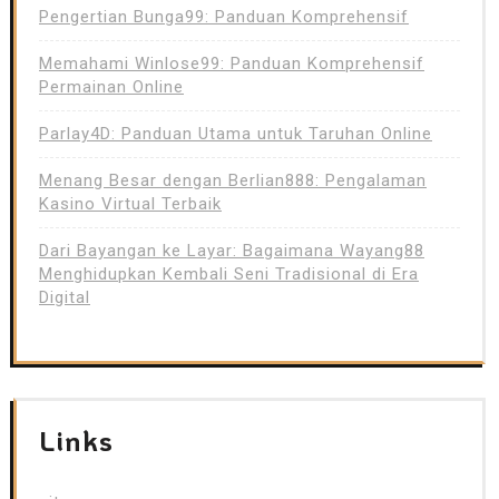
Pengertian Bunga99: Panduan Komprehensif
Memahami Winlose99: Panduan Komprehensif
Permainan Online
Parlay4D: Panduan Utama untuk Taruhan Online
Menang Besar dengan Berlian888: Pengalaman
Kasino Virtual Terbaik
Dari Bayangan ke Layar: Bagaimana Wayang88
Menghidupkan Kembali Seni Tradisional di Era
Digital
Links