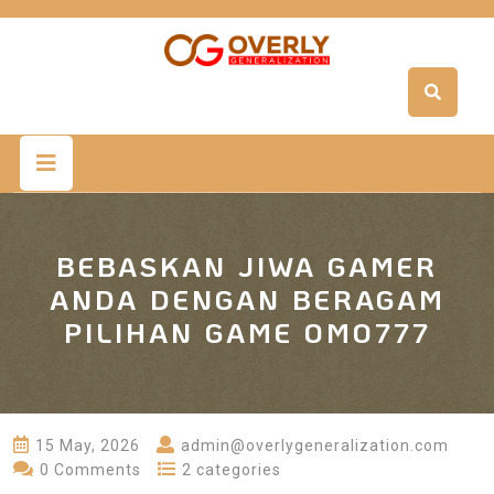
Skip
to
content
Open
Button
BEBASKAN JIWA GAMER
ANDA DENGAN BERAGAM
PILIHAN GAME OMO777
15 May, 2026
admin@overlygeneralization.com
0 Comments
2 categories