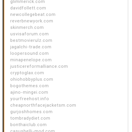
glimmerick.com
davidfollett.com
newcollegebeat.com
reverbnewyork.com
skinmerch.com
usvisaforum.com
bestmovierulz.com
jagalchi-trade.com
loopersound.com
minapenelope.com
justicereformalliance.com
cryptoglax.com
ohiohobbyplus.com
bogothemes.com
ajino-mingei.com
yourfreehost.info
cheapnorthfacejacketsm.com
gurjoshhomes.com
tombradydiet.com
bonthaiclub.com
casusbelli-mod.com