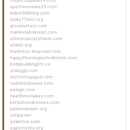
tvsportsguide24.com
sportsreviews24.com
dubai360blog.com
lucky77slot.org
growmefast.com
mahkotahokislot.com
onlinecancerpharm.com
ufalek.org
mattress-disposal.com
happyflooringandcabinets.com
bodybuildinglife.co
qrdoggy.com
technologygud.com
realshocknews.com
pickgb.com
healthmistakes.com
ksfashiondresses.com
patterntrader.org
cnhpa.net
sitalotus.com
supernotes.org