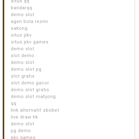
situs qq
bandarqq
demo slot
agen bola resmi
sakong
situs pkv
situs pkv games
demo slot
slot demo
demo slot
demo slot pg
slot gratis
slot demo gacor
demo slot gratis
demo slot mahjong
qq
link alternatif sbobet
live draw hk
demo slot
pg demo
pkv games