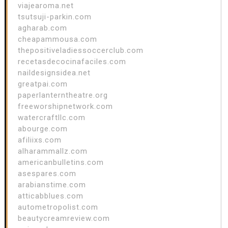
viajearoma.net
tsutsuji-parkin.com
agharab.com
cheapammousa.com
thepositiveladiessoccerclub.com
recetasdecocinafaciles.com
naildesignsidea.net
greatpai.com
paperlanterntheatre.org
freeworshipnetwork.com
watercraftllc.com
abourge.com
afiliixs.com
alharammallz.com
americanbulletins.com
asespares.com
arabianstime.com
atticabblues.com
autometropolist.com
beautycreamreview.com