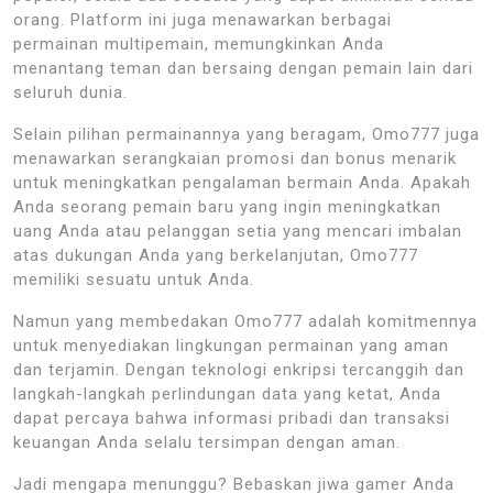
orang. Platform ini juga menawarkan berbagai
permainan multipemain, memungkinkan Anda
menantang teman dan bersaing dengan pemain lain dari
seluruh dunia.
Selain pilihan permainannya yang beragam, Omo777 juga
menawarkan serangkaian promosi dan bonus menarik
untuk meningkatkan pengalaman bermain Anda. Apakah
Anda seorang pemain baru yang ingin meningkatkan
uang Anda atau pelanggan setia yang mencari imbalan
atas dukungan Anda yang berkelanjutan, Omo777
memiliki sesuatu untuk Anda.
Namun yang membedakan Omo777 adalah komitmennya
untuk menyediakan lingkungan permainan yang aman
dan terjamin. Dengan teknologi enkripsi tercanggih dan
langkah-langkah perlindungan data yang ketat, Anda
dapat percaya bahwa informasi pribadi dan transaksi
keuangan Anda selalu tersimpan dengan aman.
Jadi mengapa menunggu? Bebaskan jiwa gamer Anda