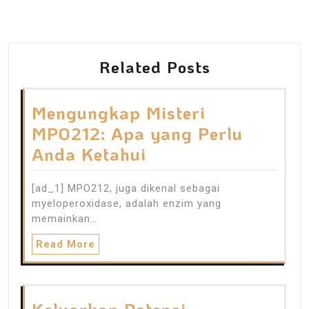
Related Posts
Mengungkap Misteri
MPO212: Apa yang Perlu
Anda Ketahui
[ad_1] MPO212, juga dikenal sebagai
myeloperoxidase, adalah enzim yang
memainkan…
Read More
Keluarkan Potensi