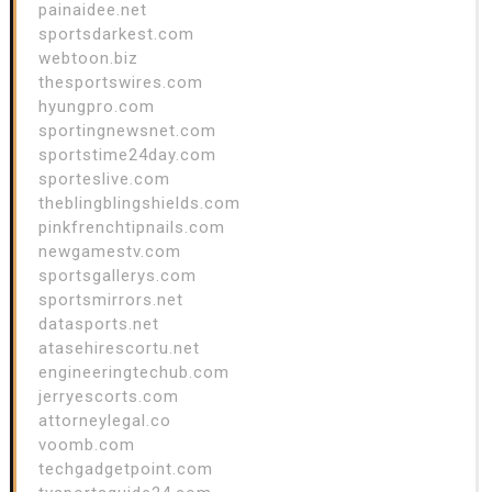
painaidee.net
sportsdarkest.com
webtoon.biz
thesportswires.com
hyungpro.com
sportingnewsnet.com
sportstime24day.com
sporteslive.com
theblingblingshields.com
pinkfrenchtipnails.com
newgamestv.com
sportsgallerys.com
sportsmirrors.net
datasports.net
atasehirescortu.net
engineeringtechub.com
jerryescorts.com
attorneylegal.co
voomb.com
techgadgetpoint.com