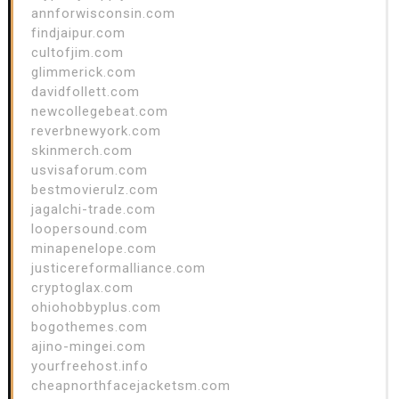
annforwisconsin.com
findjaipur.com
cultofjim.com
glimmerick.com
davidfollett.com
newcollegebeat.com
reverbnewyork.com
skinmerch.com
usvisaforum.com
bestmovierulz.com
jagalchi-trade.com
loopersound.com
minapenelope.com
justicereformalliance.com
cryptoglax.com
ohiohobbyplus.com
bogothemes.com
ajino-mingei.com
yourfreehost.info
cheapnorthfacejacketsm.com