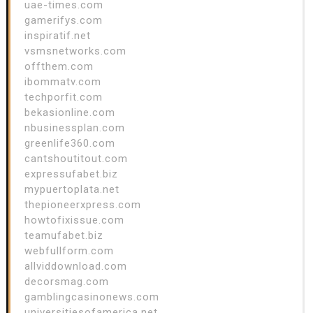
uae-times.com
gamerifys.com
inspiratif.net
vsmsnetworks.com
offthem.com
ibommatv.com
techporfit.com
bekasionline.com
nbusinessplan.com
greenlife360.com
cantshoutitout.com
expressufabet.biz
mypuertoplata.net
thepioneerxpress.com
howtofixissue.com
teamufabet.biz
webfullform.com
allviddownload.com
decorsmag.com
gamblingcasinonews.com
universitiesofamerica.net