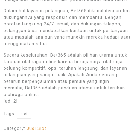
Dalam hal layanan pelanggan, Bet365 dikenal dengan tim
dukungannya yang responsif dan membantu. Dengan
obrolan langsung 24/7, email, dan dukungan telepon,
pelanggan bisa mendapatkan bantuan untuk pertanyaan
atau masalah apa pun yang mungkin mereka hadapi saat
menggunakan situs.
Secara keseluruhan, Bet365 adalah pilihan utama untuk
taruhan olahraga online karena beragamnya olahraga,
peluang kompetitif, opsi taruhan langsung, dan layanan
pelanggan yang sangat baik. Apakah Anda seorang
petaruh berpengalaman atau pemula yang ingin
memulai, Bet365 adalah panduan utama untuk taruhan
olahraga online.
[ad_2]
Tags:
slot
Category:
Judi Slot