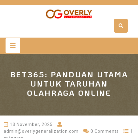
Skip
to
content
Open
Button
BET365: PANDUAN UTAMA
UNTUK TARUHAN
OLAHRAGA ONLINE
13 November, 2025
admin@overlygeneralization.com
0 Comments
1
category