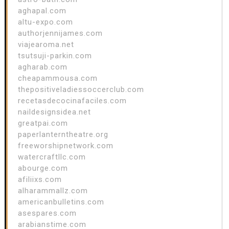
aghapal.com
altu-expo.com
authorjennijames.com
viajearoma.net
tsutsuji-parkin.com
agharab.com
cheapammousa.com
thepositiveladiessoccerclub.com
recetasdecocinafaciles.com
naildesignsidea.net
greatpai.com
paperlanterntheatre.org
freeworshipnetwork.com
watercraftllc.com
abourge.com
afiliixs.com
alharammallz.com
americanbulletins.com
asespares.com
arabianstime.com