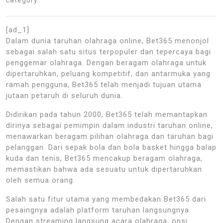
[ad_1]
Dalam dunia taruhan olahraga online, Bet365 menonjol
sebagai salah satu situs terpopuler dan tepercaya bagi
penggemar olahraga. Dengan beragam olahraga untuk
dipertaruhkan, peluang kompetitif, dan antarmuka yang
ramah pengguna, Bet365 telah menjadi tujuan utama
jutaan petaruh di seluruh dunia.
Didirikan pada tahun 2000, Bet365 telah memantapkan
dirinya sebagai pemimpin dalam industri taruhan online,
menawarkan beragam pilihan olahraga dan taruhan bagi
pelanggan. Dari sepak bola dan bola basket hingga balap
kuda dan tenis, Bet365 mencakup beragam olahraga,
memastikan bahwa ada sesuatu untuk dipertaruhkan
oleh semua orang.
Salah satu fitur utama yang membedakan Bet365 dari
pesaingnya adalah platform taruhan langsungnya.
Dengan streaming langsung acara olahraga, opsi