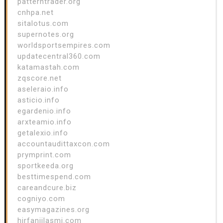
patterntrader.org
cnhpa.net
sitalotus.com
supernotes.org
worldsportsempires.com
updatecentral360.com
katamastah.com
zqscore.net
aseleraio.info
asticio.info
egardenio.info
arxteamio.info
getalexio.info
accountaudittaxcon.com
prymprint.com
sportkeeda.org
besttimespend.com
careandcure.biz
cogniyo.com
easymagazines.org
hirfanjilasmi.com