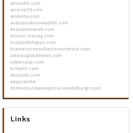
abosulte.com
aiverse24.com
anubella.com
audiobooksonaudible.com
beautenetwork.com
bitcoin-tracing.com
bodyandshapes.com
businessconsultantsroundrock.com
classicglobalnews.com
cybercusp.com
britaintt.com
deconds.com
easycartltd-
domesticcleaningservicesedinburgh.com
Links