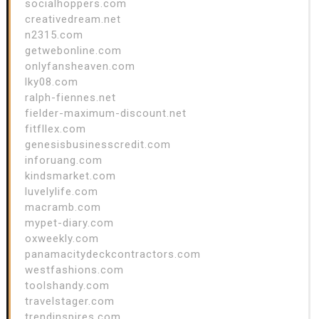
socialhoppers.com
creativedream.net
n2315.com
getwebonline.com
onlyfansheaven.com
lky08.com
ralph-fiennes.net
fielder-maximum-discount.net
fitfllex.com
genesisbusinesscredit.com
inforuang.com
kindsmarket.com
luvelylife.com
macramb.com
mypet-diary.com
oxweekly.com
panamacitydeckcontractors.com
westfashions.com
toolshandy.com
travelstager.com
trendinspires.com