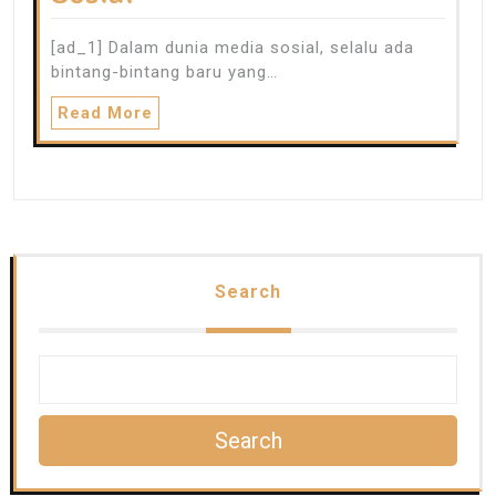
[ad_1] Dalam dunia media sosial, selalu ada
bintang-bintang baru yang…
Read More
Search
Search