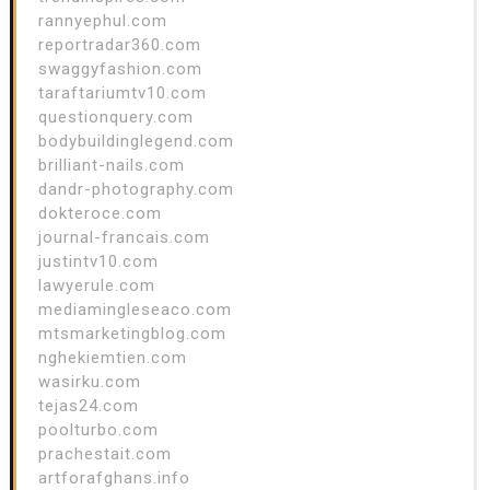
rannyephul.com
reportradar360.com
swaggyfashion.com
taraftariumtv10.com
questionquery.com
bodybuildinglegend.com
brilliant-nails.com
dandr-photography.com
dokteroce.com
journal-francais.com
justintv10.com
lawyerule.com
mediamingleseaco.com
mtsmarketingblog.com
nghekiemtien.com
wasirku.com
tejas24.com
poolturbo.com
prachestait.com
artforafghans.info