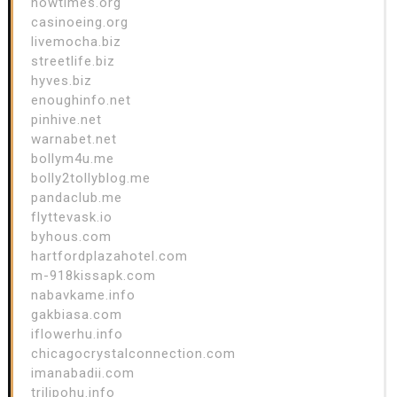
nowtimes.org
casinoeing.org
livemocha.biz
streetlife.biz
hyves.biz
enoughinfo.net
pinhive.net
warnabet.net
bollym4u.me
bolly2tollyblog.me
pandaclub.me
flyttevask.io
byhous.com
hartfordplazahotel.com
m-918kissapk.com
nabavkame.info
gakbiasa.com
iflowerhu.info
chicagocrystalconnection.com
imanabadii.com
trilipohu.info