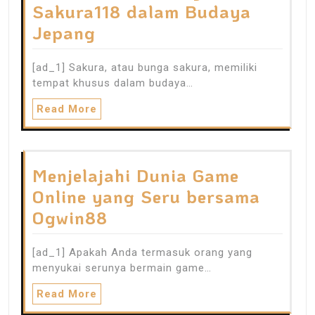
Sakura118 dalam Budaya
Jepang
[ad_1] Sakura, atau bunga sakura, memiliki
tempat khusus dalam budaya…
Read More
Menjelajahi Dunia Game
Online yang Seru bersama
Ogwin88
[ad_1] Apakah Anda termasuk orang yang
menyukai serunya bermain game…
Read More