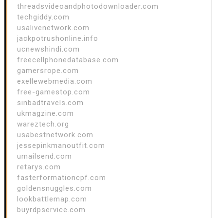
threadsvideoandphotodownloader.com
techgiddy.com
usalivenetwork.com
jackpotrushonline.info
ucnewshindi.com
freecellphonedatabase.com
gamersrope.com
exellewebmedia.com
free-gamestop.com
sinbadtravels.com
ukmagzine.com
wareztech.org
usabestnetwork.com
jessepinkmanoutfit.com
umailsend.com
retarys.com
fasterformationcpf.com
goldensnuggles.com
lookbattlemap.com
buyrdpservice.com