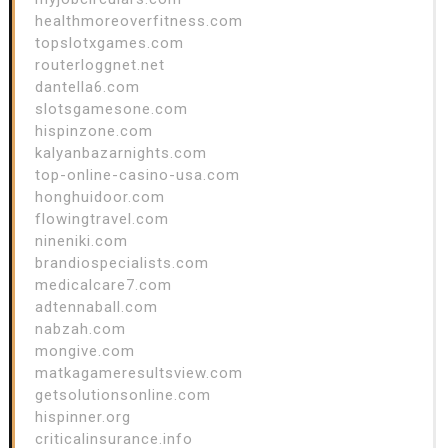
healthmoreoverfitness.com
topslotxgames.com
routerloggnet.net
dantella6.com
slotsgamesone.com
hispinzone.com
kalyanbazarnights.com
top-online-casino-usa.com
honghuidoor.com
flowingtravel.com
nineniki.com
brandiospecialists.com
medicalcare7.com
adtennaball.com
nabzah.com
mongive.com
matkagameresultsview.com
getsolutionsonline.com
hispinner.org
criticalinsurance.info