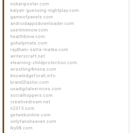
nokariposter.com
kalyan-guessing-nightplay.com
gameofpanels.com
androidappsdownloader.com
usetimenow.com
healthblow.com
gohelpmate.com
rajdhani-satta-matka.com
writerscraft.net
elearning-childprotection.com
wrestling4mena.com
knowledgeforall.info
brand2lastio.com
usadigitalservices.com
socialhoppers.com
creativedream.net
n2315.com
getwebonline.com
onlyfansheaven.com
lky08.com