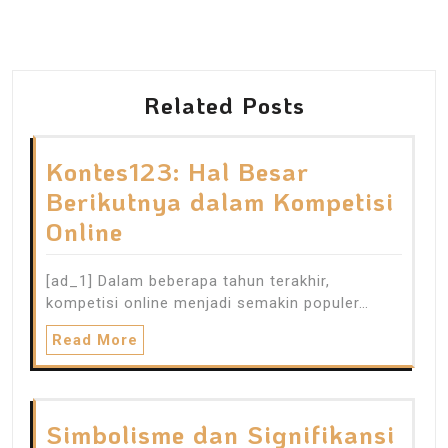
Related Posts
Kontes123: Hal Besar
Berikutnya dalam Kompetisi
Online
[ad_1] Dalam beberapa tahun terakhir,
kompetisi online menjadi semakin populer…
Read More
Simbolisme dan Signifikansi