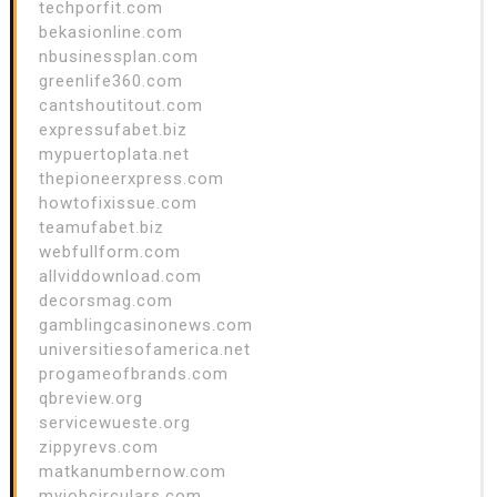
techporfit.com
bekasionline.com
nbusinessplan.com
greenlife360.com
cantshoutitout.com
expressufabet.biz
mypuertoplata.net
thepioneerxpress.com
howtofixissue.com
teamufabet.biz
webfullform.com
allviddownload.com
decorsmag.com
gamblingcasinonews.com
universitiesofamerica.net
progameofbrands.com
qbreview.org
servicewueste.org
zippyrevs.com
matkanumbernow.com
myjobcirculars.com