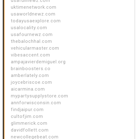
usafullnewz.com
uktimenetwork.com
usaworldnewz.com
todayusaexplore.com
usalocality.com
usafournewz.com
thebalochhal.com
vehicularmaster.com
vibesaccent.com
ampajavierdemiguel.org
brainboosters.co
amberlately.com
joycebriscoe.com
aicarmina.com
mypartysupplystore.com
annforwisconsin.com
findjaipur.com
cultofjim.com
glimmerick.com
davidfollett.com
newcollegebeat.com