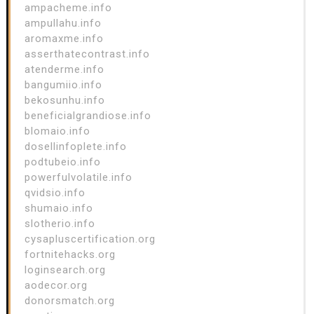
ampacheme.info
ampullahu.info
aromaxme.info
asserthatecontrast.info
atenderme.info
bangumiio.info
bekosunhu.info
beneficialgrandiose.info
blomaio.info
dosellinfoplete.info
podtubeio.info
powerfulvolatile.info
qvidsio.info
shumaio.info
slotherio.info
cysapluscertification.org
fortnitehacks.org
loginsearch.org
aodecor.org
donorsmatch.org