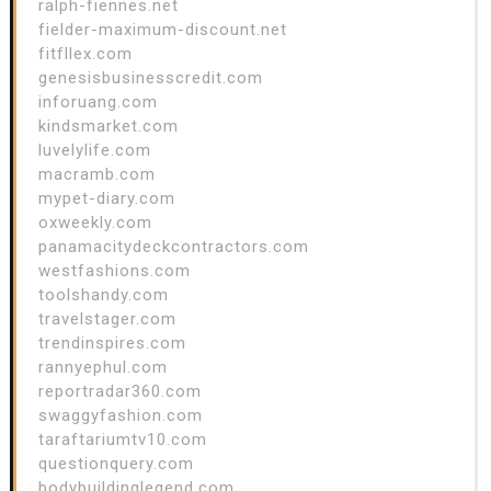
ralph-fiennes.net
fielder-maximum-discount.net
fitfllex.com
genesisbusinesscredit.com
inforuang.com
kindsmarket.com
luvelylife.com
macramb.com
mypet-diary.com
oxweekly.com
panamacitydeckcontractors.com
westfashions.com
toolshandy.com
travelstager.com
trendinspires.com
rannyephul.com
reportradar360.com
swaggyfashion.com
taraftariumtv10.com
questionquery.com
bodybuildinglegend.com