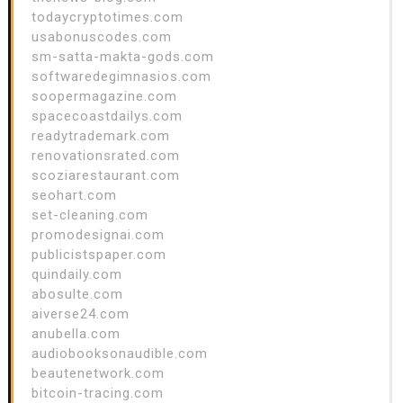
todaycryptotimes.com
usabonuscodes.com
sm-satta-makta-gods.com
softwaredegimnasios.com
soopermagazine.com
spacecoastdailys.com
readytrademark.com
renovationsrated.com
scoziarestaurant.com
seohart.com
set-cleaning.com
promodesignai.com
publicistspaper.com
quindaily.com
abosulte.com
aiverse24.com
anubella.com
audiobooksonaudible.com
beautenetwork.com
bitcoin-tracing.com