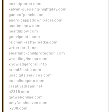
nokariposter.com
kalyan-guessing-nightplay.com
gameofpanels.com
androidappsdownloader.com
usetimenow.com
healthblow.com
gohelpmate.com
rajdhani-satta-matka.com
writerscraft.net
elearning-childprotection.com
wrestling4mena.com
knowledgeforall.info
brand2lastio.com
usadigitalservices.com
socialhoppers.com
creativedream.net
n2315.com
getwebonline.com
onlyfansheaven.com
lky08.com