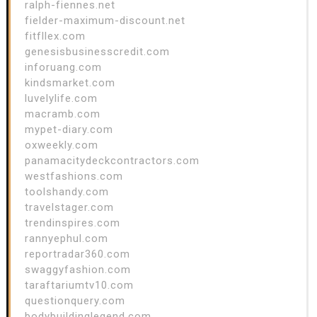
ralph-fiennes.net
fielder-maximum-discount.net
fitfllex.com
genesisbusinesscredit.com
inforuang.com
kindsmarket.com
luvelylife.com
macramb.com
mypet-diary.com
oxweekly.com
panamacitydeckcontractors.com
westfashions.com
toolshandy.com
travelstager.com
trendinspires.com
rannyephul.com
reportradar360.com
swaggyfashion.com
taraftariumtv10.com
questionquery.com
bodybuildinglegend.com