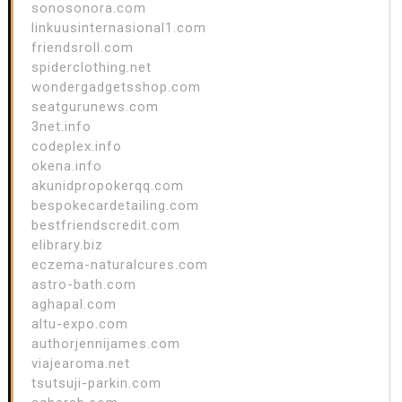
sonosonora.com
linkuusinternasional1.com
friendsroll.com
spiderclothing.net
wondergadgetsshop.com
seatgurunews.com
3net.info
codeplex.info
okena.info
akunidpropokerqq.com
bespokecardetailing.com
bestfriendscredit.com
elibrary.biz
eczema-naturalcures.com
astro-bath.com
aghapal.com
altu-expo.com
authorjennijames.com
viajearoma.net
tsutsuji-parkin.com