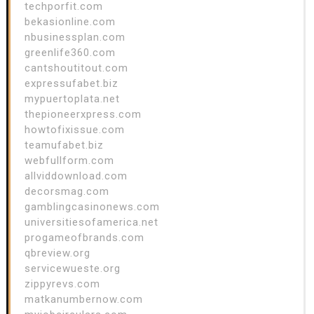
techporfit.com
bekasionline.com
nbusinessplan.com
greenlife360.com
cantshoutitout.com
expressufabet.biz
mypuertoplata.net
thepioneerxpress.com
howtofixissue.com
teamufabet.biz
webfullform.com
allviddownload.com
decorsmag.com
gamblingcasinonews.com
universitiesofamerica.net
progameofbrands.com
qbreview.org
servicewueste.org
zippyrevs.com
matkanumbernow.com