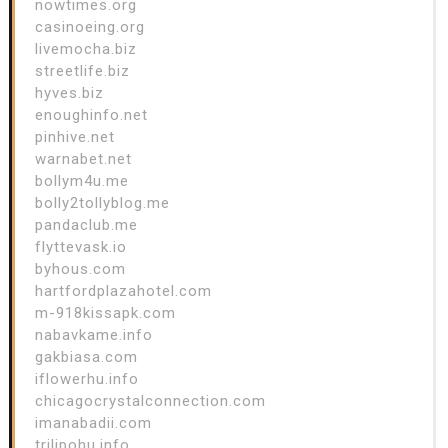
nowtimes.org
casinoeing.org
livemocha.biz
streetlife.biz
hyves.biz
enoughinfo.net
pinhive.net
warnabet.net
bollym4u.me
bolly2tollyblog.me
pandaclub.me
flyttevask.io
byhous.com
hartfordplazahotel.com
m-918kissapk.com
nabavkame.info
gakbiasa.com
iflowerhu.info
chicagocrystalconnection.com
imanabadii.com
trilipohu.info