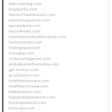
didoivatnang.com
dogsbarks.com
dwmsoftwarehouse.com
enjoytroyjackson.com
epicaimbots.com
etech4news.com
expresspsychedelicsshop.com
fashionistani.com
feelingswed.com
firecabal.com
forbessmagazine.com
globalmarketlivetoday.com
gpl-license.com
grow2every.com
healthhousecare.com
healthkartreview.com
helpquitporn.com
highqualitybanknote.com
hostingnews24.com
hottstyle.com