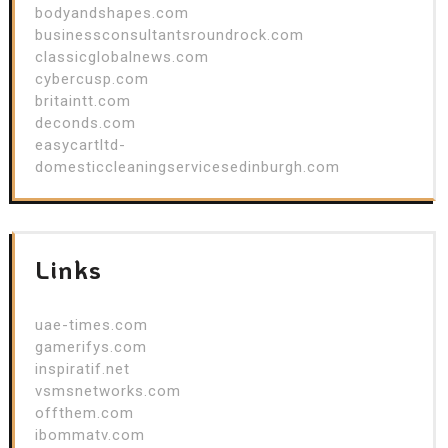
bodyandshapes.com
businessconsultantsroundrock.com
classicglobalnews.com
cybercusp.com
britaintt.com
deconds.com
easycartltd-
domesticcleaningservicesedinburgh.com
Links
uae-times.com
gamerifys.com
inspiratif.net
vsmsnetworks.com
offthem.com
ibommatv.com