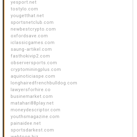
yesport.net
tostylo.com
yougetthat.net
sportsnetclub.com
newbestcrypto.com
oxfordsave.com
iclassicgames.com
saung-artikel.com
fasthokivip2.com
observersports.com
cryptominingplus.com
aquinoticiaspe.com
longhairedfrenchbulldog.com
lawyersforhire.co
businemarket.com
matahari88play.net
moneydescriptor.com
youthsmagazine.com
painaidee.net
sportsdarkest.com
webtoon.biz