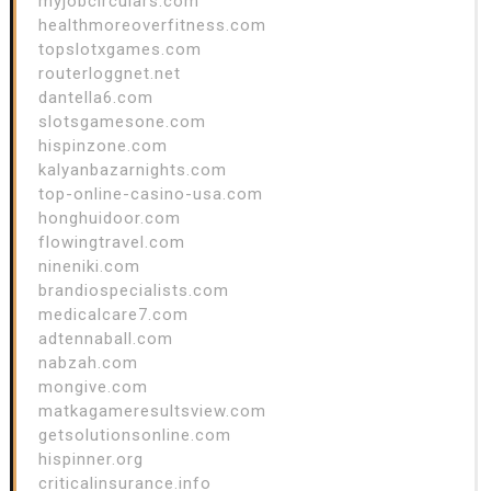
myjobcirculars.com
healthmoreoverfitness.com
topslotxgames.com
routerloggnet.net
dantella6.com
slotsgamesone.com
hispinzone.com
kalyanbazarnights.com
top-online-casino-usa.com
honghuidoor.com
flowingtravel.com
nineniki.com
brandiospecialists.com
medicalcare7.com
adtennaball.com
nabzah.com
mongive.com
matkagameresultsview.com
getsolutionsonline.com
hispinner.org
criticalinsurance.info