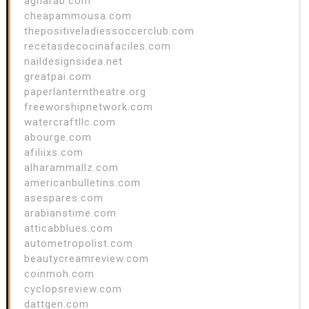
agharab.com
cheapammousa.com
thepositiveladiessoccerclub.com
recetasdecocinafaciles.com
naildesignsidea.net
greatpai.com
paperlanterntheatre.org
freeworshipnetwork.com
watercraftllc.com
abourge.com
afiliixs.com
alharammallz.com
americanbulletins.com
asespares.com
arabianstime.com
atticabblues.com
autometropolist.com
beautycreamreview.com
coinmoh.com
cyclopsreview.com
dattgen.com