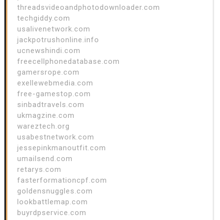
threadsvideoandphotodownloader.com
techgiddy.com
usalivenetwork.com
jackpotrushonline.info
ucnewshindi.com
freecellphonedatabase.com
gamersrope.com
exellewebmedia.com
free-gamestop.com
sinbadtravels.com
ukmagzine.com
wareztech.org
usabestnetwork.com
jessepinkmanoutfit.com
umailsend.com
retarys.com
fasterformationcpf.com
goldensnuggles.com
lookbattlemap.com
buyrdpservice.com