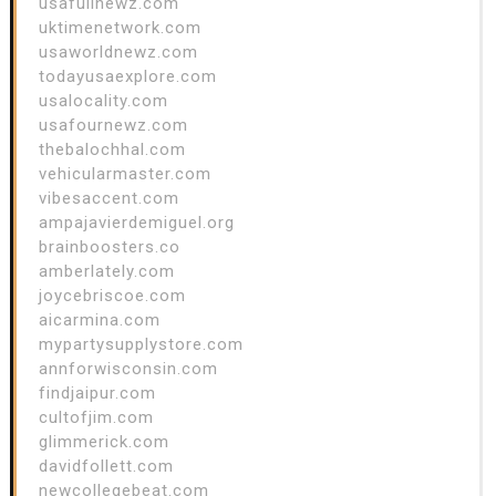
usafullnewz.com
uktimenetwork.com
usaworldnewz.com
todayusaexplore.com
usalocality.com
usafournewz.com
thebalochhal.com
vehicularmaster.com
vibesaccent.com
ampajavierdemiguel.org
brainboosters.co
amberlately.com
joycebriscoe.com
aicarmina.com
mypartysupplystore.com
annforwisconsin.com
findjaipur.com
cultofjim.com
glimmerick.com
davidfollett.com
newcollegebeat.com