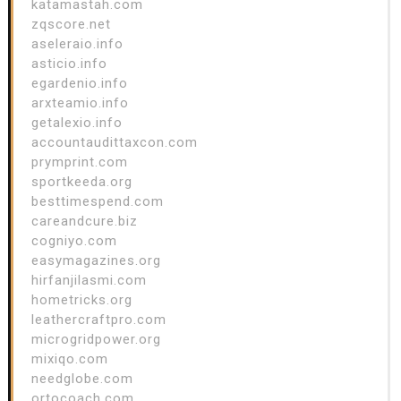
katamastah.com
zqscore.net
aseleraio.info
asticio.info
egardenio.info
arxteamio.info
getalexio.info
accountaudittaxcon.com
prymprint.com
sportkeeda.org
besttimespend.com
careandcure.biz
cogniyo.com
easymagazines.org
hirfanjilasmi.com
hometricks.org
leathercraftpro.com
microgridpower.org
mixiqo.com
needglobe.com
ortocoach.com