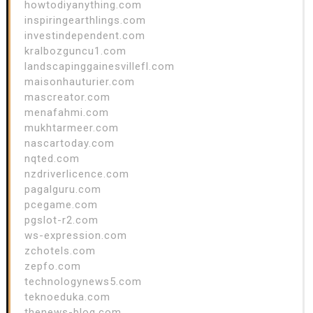
howtodiyanything.com
inspiringearthlings.com
investindependent.com
kralbozguncu1.com
landscapinggainesvillefl.com
maisonhauturier.com
mascreator.com
menafahmi.com
mukhtarmeer.com
nascartoday.com
nqted.com
nzdriverlicence.com
pagalguru.com
pcegame.com
pgslot-r2.com
ws-expression.com
zchotels.com
zepfo.com
technologynews5.com
teknoeduka.com
thenews-blog.com