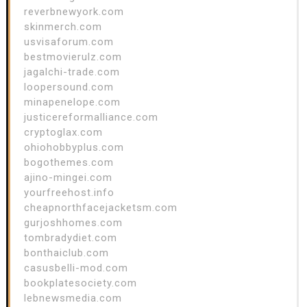
reverbnewyork.com
skinmerch.com
usvisaforum.com
bestmovierulz.com
jagalchi-trade.com
loopersound.com
minapenelope.com
justicereformalliance.com
cryptoglax.com
ohiohobbyplus.com
bogothemes.com
ajino-mingei.com
yourfreehost.info
cheapnorthfacejacketsm.com
gurjoshhomes.com
tombradydiet.com
bonthaiclub.com
casusbelli-mod.com
bookplatesociety.com
lebnewsmedia.com