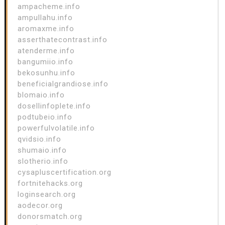
ampacheme.info
ampullahu.info
aromaxme.info
asserthatecontrast.info
atenderme.info
bangumiio.info
bekosunhu.info
beneficialgrandiose.info
blomaio.info
dosellinfoplete.info
podtubeio.info
powerfulvolatile.info
qvidsio.info
shumaio.info
slotherio.info
cysapluscertification.org
fortnitehacks.org
loginsearch.org
aodecor.org
donorsmatch.org