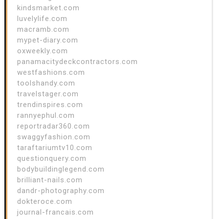
kindsmarket.com
luvelylife.com
macramb.com
mypet-diary.com
oxweekly.com
panamacitydeckcontractors.com
westfashions.com
toolshandy.com
travelstager.com
trendinspires.com
rannyephul.com
reportradar360.com
swaggyfashion.com
taraftariumtv10.com
questionquery.com
bodybuildinglegend.com
brilliant-nails.com
dandr-photography.com
dokteroce.com
journal-francais.com