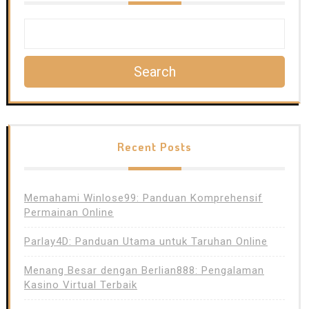
Search
Recent Posts
Memahami Winlose99: Panduan Komprehensif
Permainan Online
Parlay4D: Panduan Utama untuk Taruhan Online
Menang Besar dengan Berlian888: Pengalaman
Kasino Virtual Terbaik