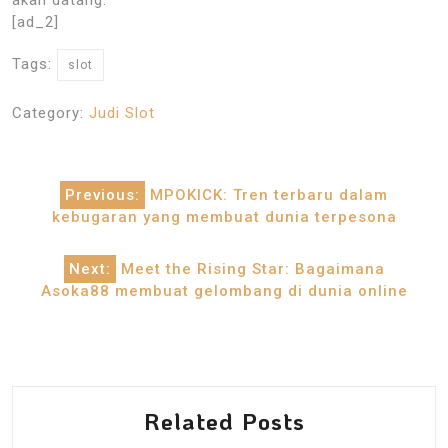
[ad_2]
Tags:
slot
Category:
Judi Slot
Post
Previous:
MPOKICK: Tren terbaru dalam
navigation
kebugaran yang membuat dunia terpesona
Next:
Meet the Rising Star: Bagaimana
Asoka88 membuat gelombang di dunia online
Related Posts