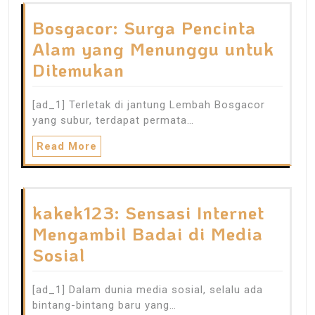
Bosgacor: Surga Pencinta
Alam yang Menunggu untuk
Ditemukan
[ad_1] Terletak di jantung Lembah Bosgacor
yang subur, terdapat permata…
Read More
kakek123: Sensasi Internet
Mengambil Badai di Media
Sosial
[ad_1] Dalam dunia media sosial, selalu ada
bintang-bintang baru yang…