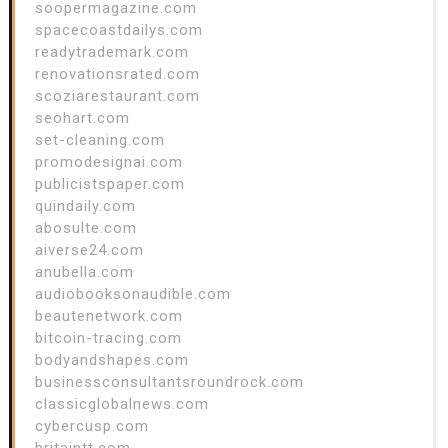
soopermagazine.com
spacecoastdailys.com
readytrademark.com
renovationsrated.com
scoziarestaurant.com
seohart.com
set-cleaning.com
promodesignai.com
publicistspaper.com
quindaily.com
abosulte.com
aiverse24.com
anubella.com
audiobooksonaudible.com
beautenetwork.com
bitcoin-tracing.com
bodyandshapes.com
businessconsultantsroundrock.com
classicglobalnews.com
cybercusp.com
britaintt.com