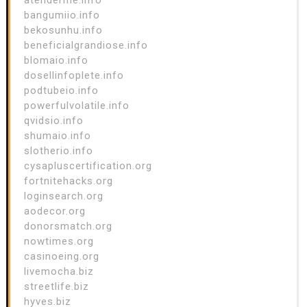
bangumiio.info
bekosunhu.info
beneficialgrandiose.info
blomaio.info
dosellinfoplete.info
podtubeio.info
powerfulvolatile.info
qvidsio.info
shumaio.info
slotherio.info
cysapluscertification.org
fortnitehacks.org
loginsearch.org
aodecor.org
donorsmatch.org
nowtimes.org
casinoeing.org
livemocha.biz
streetlife.biz
hyves.biz