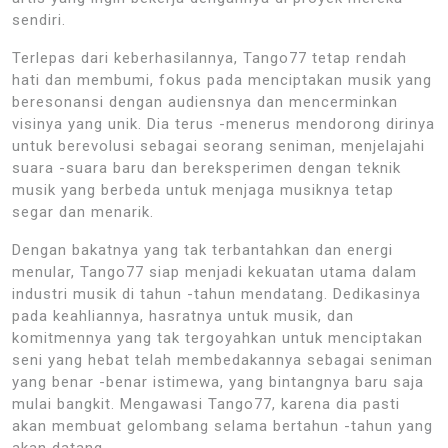
sendiri.
Terlepas dari keberhasilannya, Tango77 tetap rendah
hati dan membumi, fokus pada menciptakan musik yang
beresonansi dengan audiensnya dan mencerminkan
visinya yang unik. Dia terus -menerus mendorong dirinya
untuk berevolusi sebagai seorang seniman, menjelajahi
suara -suara baru dan bereksperimen dengan teknik
musik yang berbeda untuk menjaga musiknya tetap
segar dan menarik.
Dengan bakatnya yang tak terbantahkan dan energi
menular, Tango77 siap menjadi kekuatan utama dalam
industri musik di tahun -tahun mendatang. Dedikasinya
pada keahliannya, hasratnya untuk musik, dan
komitmennya yang tak tergoyahkan untuk menciptakan
seni yang hebat telah membedakannya sebagai seniman
yang benar -benar istimewa, yang bintangnya baru saja
mulai bangkit. Mengawasi Tango77, karena dia pasti
akan membuat gelombang selama bertahun -tahun yang
akan datang.