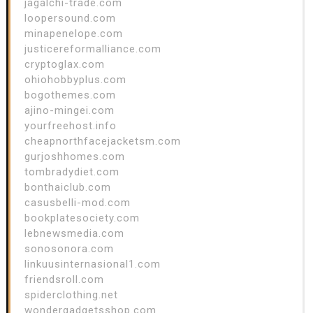
jagalchi-trade.com
loopersound.com
minapenelope.com
justicereformalliance.com
cryptoglax.com
ohiohobbyplus.com
bogothemes.com
ajino-mingei.com
yourfreehost.info
cheapnorthfacejacketsm.com
gurjoshhomes.com
tombradydiet.com
bonthaiclub.com
casusbelli-mod.com
bookplatesociety.com
lebnewsmedia.com
sonosonora.com
linkuusinternasional1.com
friendsroll.com
spiderclothing.net
wondergadgetsshop.com