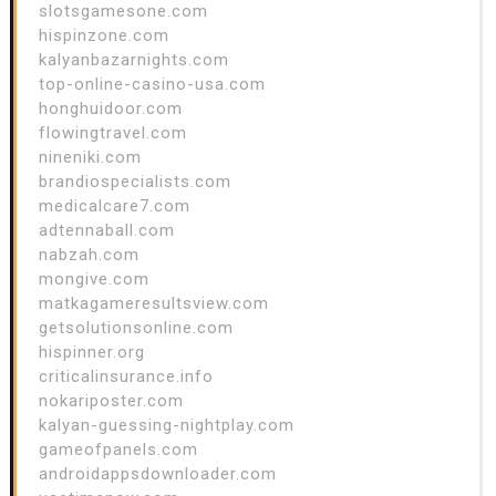
slotsgamesone.com
hispinzone.com
kalyanbazarnights.com
top-online-casino-usa.com
honghuidoor.com
flowingtravel.com
nineniki.com
brandiospecialists.com
medicalcare7.com
adtennaball.com
nabzah.com
mongive.com
matkagameresultsview.com
getsolutionsonline.com
hispinner.org
criticalinsurance.info
nokariposter.com
kalyan-guessing-nightplay.com
gameofpanels.com
androidappsdownloader.com