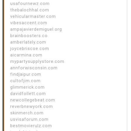
usafournewz.com
thebalochhal.com
vehicularmaster.com
vibesaccent.com
ampajavierdemiguel.org
brainboosters.co
amberlately.com
joycebriscoe.com
aicarmina.com
mypartysupplystore.com
annforwisconsin.com
findjaipur.com
cultofjim.com
glimmerick.com
davidfollett.com
newcollegebeat.com
reverbnewyork.com
skinmerch.com
usvisaforum.com
bestmovierulz.com