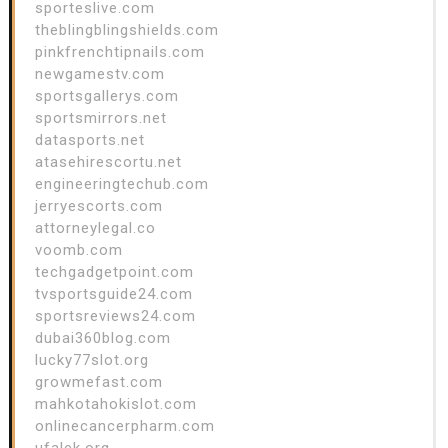
sporteslive.com
theblingblingshields.com
pinkfrenchtipnails.com
newgamestv.com
sportsgallerys.com
sportsmirrors.net
datasports.net
atasehirescortu.net
engineeringtechub.com
jerryescorts.com
attorneylegal.co
voomb.com
techgadgetpoint.com
tvsportsguide24.com
sportsreviews24.com
dubai360blog.com
lucky77slot.org
growmefast.com
mahkotahokislot.com
onlinecancerpharm.com
ufalek.org