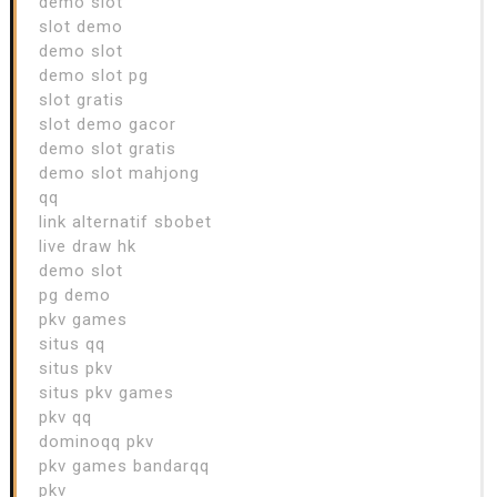
demo slot
slot demo
demo slot
demo slot pg
slot gratis
slot demo gacor
demo slot gratis
demo slot mahjong
qq
link alternatif sbobet
live draw hk
demo slot
pg demo
pkv games
situs qq
situs pkv
situs pkv games
pkv qq
dominoqq pkv
pkv games bandarqq
pkv