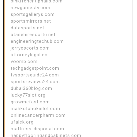
pinkfrenchtipnails.com
newgamestv.com
sportsgallerys.com
sportsmirrors.net
datasports.net
atasehirescortu.net
engineeringtechub.com
jerryescorts.com
attorneylegal.co
voomb.com
techgadgetpoint.com
tvsportsguide24.com
sportsreviews24.com
dubai360blog.com
lucky77slot.org
growmefast.com
mahkotahokislot.com
onlinecancerpharm.com
ufalek.org
mattress-disposal.com
happyflooringandcabinets.com