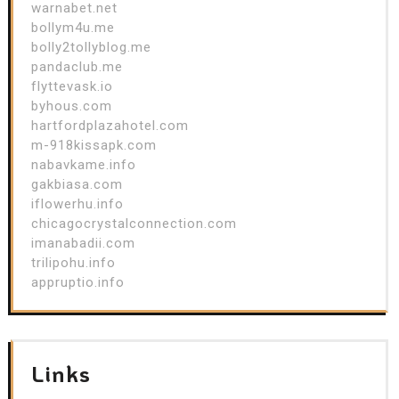
warnabet.net
bollym4u.me
bolly2tollyblog.me
pandaclub.me
flyttevask.io
byhous.com
hartfordplazahotel.com
m-918kissapk.com
nabavkame.info
gakbiasa.com
iflowerhu.info
chicagocrystalconnection.com
imanabadii.com
trilipohu.info
appruptio.info
Links