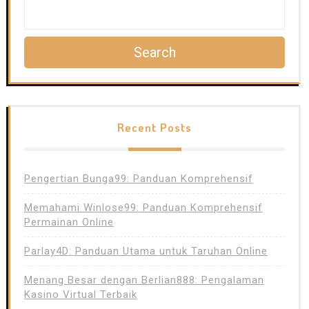
Search
Recent Posts
Pengertian Bunga99: Panduan Komprehensif
Memahami Winlose99: Panduan Komprehensif
Permainan Online
Parlay4D: Panduan Utama untuk Taruhan Online
Menang Besar dengan Berlian888: Pengalaman
Kasino Virtual Terbaik