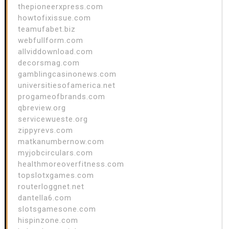
thepioneerxpress.com
howtofixissue.com
teamufabet.biz
webfullform.com
allviddownload.com
decorsmag.com
gamblingcasinonews.com
universitiesofamerica.net
progameofbrands.com
qbreview.org
servicewueste.org
zippyrevs.com
matkanumbernow.com
myjobcirculars.com
healthmoreoverfitness.com
topslotxgames.com
routerloggnet.net
dantella6.com
slotsgamesone.com
hispinzone.com