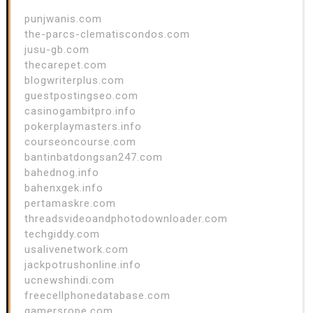
punjwanis.com
the-parcs-clematiscondos.com
jusu-gb.com
thecarepet.com
blogwriterplus.com
guestpostingseo.com
casinogambitpro.info
pokerplaymasters.info
courseoncourse.com
bantinbatdongsan247.com
bahednog.info
bahenxgek.info
pertamaskre.com
threadsvideoandphotodownloader.com
techgiddy.com
usalivenetwork.com
jackpotrushonline.info
ucnewshindi.com
freecellphonedatabase.com
gamersrope.com