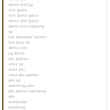
demo slot pg
slot gratis
slot demo gacor
demo slot gratis
demo slot mahjong
qq
link alternatif sbobet
live draw hk
demo slot
pg demo
pkv games
situs qq
situs pkv
situs pkv games
pkv qq
dominoqq pkv
pkv games bandarqq
pkv
dominoqq
bandarqq