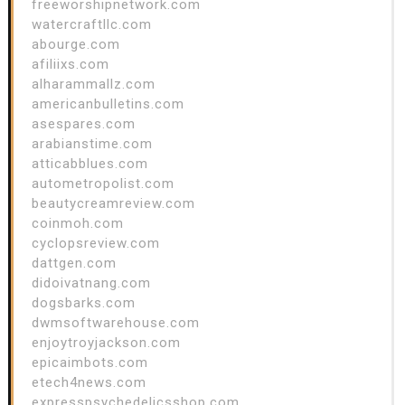
freeworshipnetwork.com
watercraftllc.com
abourge.com
afiliixs.com
alharammallz.com
americanbulletins.com
asespares.com
arabianstime.com
atticabblues.com
autometropolist.com
beautycreamreview.com
coinmoh.com
cyclopsreview.com
dattgen.com
didoivatnang.com
dogsbarks.com
dwmsoftwarehouse.com
enjoytroyjackson.com
epicaimbots.com
etech4news.com
expresspsychedelicsshop.com