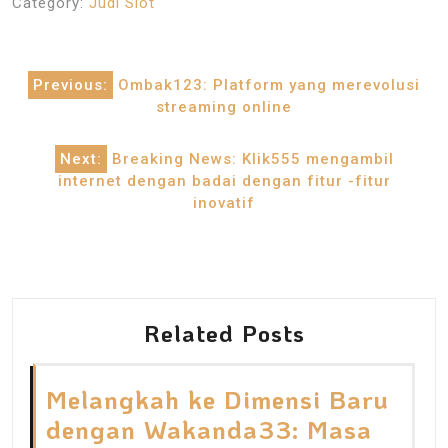
Category:
Judi Slot
Post
Previous:
Ombak123: Platform yang merevolusi
navigation
streaming online
Next:
Breaking News: Klik555 mengambil
internet dengan badai dengan fitur -fitur
inovatif
Related Posts
Melangkah ke Dimensi Baru
dengan Wakanda33: Masa