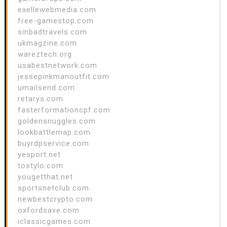
exellewebmedia.com
free-gamestop.com
sinbadtravels.com
ukmagzine.com
wareztech.org
usabestnetwork.com
jessepinkmanoutfit.com
umailsend.com
retarys.com
fasterformationcpf.com
goldensnuggles.com
lookbattlemap.com
buyrdpservice.com
yesport.net
tostylo.com
yougetthat.net
sportsnetclub.com
newbestcrypto.com
oxfordsave.com
iclassicgames.com