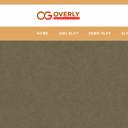
Skip
to
content
HOME
JUDI SLOT
DEMO SLOT
SL