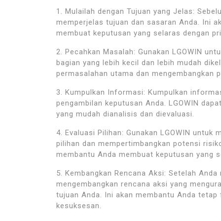
1. Mulailah dengan Tujuan yang Jelas: Seb
memperjelas tujuan dan sasaran Anda. Ini
membuat keputusan yang selaras dengan pri
2. Pecahkan Masalah: Gunakan LGOWIN unt
bagian yang lebih kecil dan lebih mudah dik
permasalahan utama dan mengembangkan pen
3. Kumpulkan Informasi: Kumpulkan informa
pengambilan keputusan Anda. LGOWIN dapat
yang mudah dianalisis dan dievaluasi.
4. Evaluasi Pilihan: Gunakan LGOWIN untuk 
pilihan dan mempertimbangkan potensi risiko
membantu Anda membuat keputusan yang se
5. Kembangkan Rencana Aksi: Setelah Anda
mengembangkan rencana aksi yang mengurai
tujuan Anda. Ini akan membantu Anda tetap
kesuksesan.