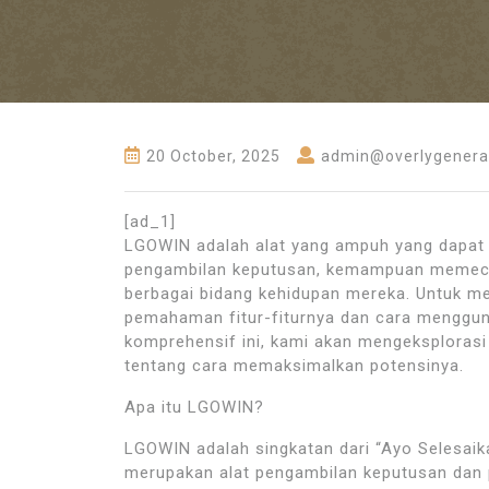
20 October, 2025
admin@overlygeneral
[ad_1]
LGOWIN adalah alat yang ampuh yang dapat 
pengambilan keputusan, kemampuan memecah
berbagai bidang kehidupan mereka. Untuk 
pemahaman fitur-fiturnya dan cara menggun
komprehensif ini, kami akan mengeksplora
tentang cara memaksimalkan potensinya.
Apa itu LGOWIN?
LGOWIN adalah singkatan dari “Ayo Selesaik
merupakan alat pengambilan keputusan dan