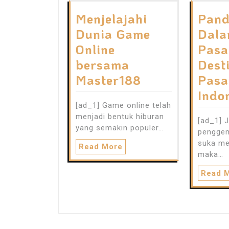
Menjelajahi
Pan
Dunia Game
Dal
Online
Pasa
bersama
Dest
Master188
Pasa
Indo
[ad_1] Game online telah
menjadi bentuk hiburan
[ad_1] 
yang semakin populer…
penggem
suka men
Read More
maka…
Read 