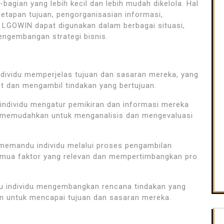
gian yang lebih kecil dan lebih mudah dikelola. Hal
enetapan tujuan, pengorganisasian informasi,
 LGOWIN dapat digunakan dalam berbagai situasi,
pengembangan strategi bisnis.
ividu memperjelas tujuan dan sasaran mereka, yang
t dan mengambil tindakan yang bertujuan.
individu mengatur pemikiran dan informasi mereka
ga memudahkan untuk menganalisis dan mengevaluasi
memandu individu melalui proses pengambilan
mua faktor yang relevan dan mempertimbangkan pro
 individu mengembangkan rencana tindakan yang
an untuk mencapai tujuan dan sasaran mereka.