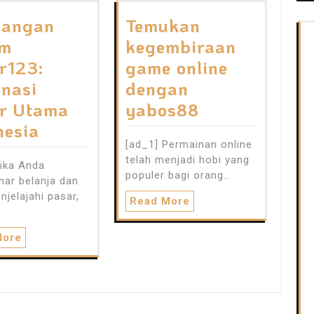
dangan
Temukan
am
kegembiraan
r123:
game online
inasi
dengan
r Utama
yabos88
nesia
[ad_1] Permainan online
telah menjadi hobi yang
Jika Anda
populer bagi orang…
ar belanja dan
jelajahi pasar,
Read More
More