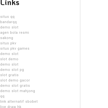
Links
situs qq
bandarqq
demo slot
agen bola resmi
sakong
situs pkv
situs pkv games
demo slot
slot demo
demo slot
demo slot pg
slot gratis
slot demo gacor
demo slot gratis
demo slot mahjong
qq
link alternatif sbobet
live draw hk