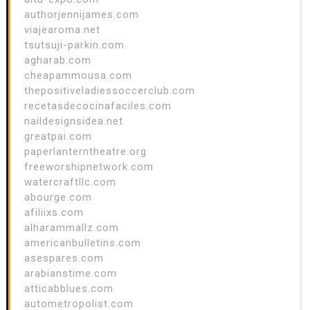
authorjennijames.com
viajearoma.net
tsutsuji-parkin.com
agharab.com
cheapammousa.com
thepositiveladiessoccerclub.com
recetasdecocinafaciles.com
naildesignsidea.net
greatpai.com
paperlanterntheatre.org
freeworshipnetwork.com
watercraftllc.com
abourge.com
afiliixs.com
alharammallz.com
americanbulletins.com
asespares.com
arabianstime.com
atticabblues.com
autometropolist.com