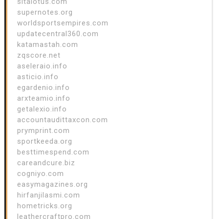
sitalotus.com
supernotes.org
worldsportsempires.com
updatecentral360.com
katamastah.com
zqscore.net
aseleraio.info
asticio.info
egardenio.info
arxteamio.info
getalexio.info
accountaudittaxcon.com
prymprint.com
sportkeeda.org
besttimespend.com
careandcure.biz
cogniyo.com
easymagazines.org
hirfanjilasmi.com
hometricks.org
leathercraftpro.com