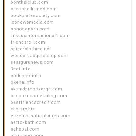
bonthaiclub.com
casusbelli-mod.com
bookplatesociety.com
lebnewsmedia.com
sonosonora.com
linkuusinternasional1.com
friendsroll.com
spiderclothing.net
wondergadgetsshop.com
seatgurunews.com
3net.info
codeplex.info
okena.info
akunidpropokerqq.com
bespokecardetailing.com
bestfriendscredit.com
elibrary.biz
eczema-naturalcures.com
astro-bath.com
aghapal.com
altu-expo.com