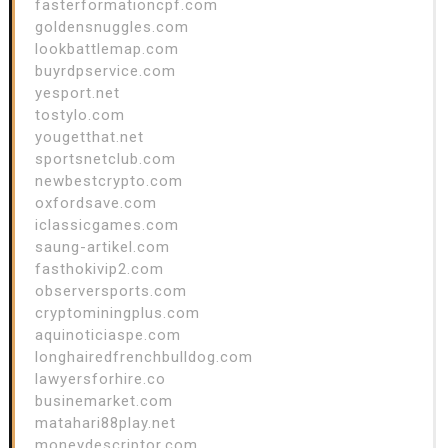
fasterformationcpf.com
goldensnuggles.com
lookbattlemap.com
buyrdpservice.com
yesport.net
tostylo.com
yougetthat.net
sportsnetclub.com
newbestcrypto.com
oxfordsave.com
iclassicgames.com
saung-artikel.com
fasthokivip2.com
observersports.com
cryptominingplus.com
aquinoticiaspe.com
longhairedfrenchbulldog.com
lawyersforhire.co
businemarket.com
matahari88play.net
moneydescriptor.com