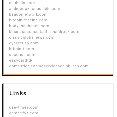
anubella.com
audiobooksonaudible.com
beautenetwork.com
bitcoin-tracing.com
bodyandshapes.com
businessconsultantsroundrock.com
classicglobalnews.com
cybercusp.com
britaintt.com
deconds.com
easycartltd-
domesticcleaningservicesedinburgh.com
Links
uae-times.com
gamerifys.com