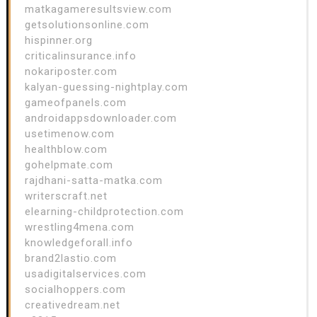
matkagameresultsview.com
getsolutionsonline.com
hispinner.org
criticalinsurance.info
nokariposter.com
kalyan-guessing-nightplay.com
gameofpanels.com
androidappsdownloader.com
usetimenow.com
healthblow.com
gohelpmate.com
rajdhani-satta-matka.com
writerscraft.net
elearning-childprotection.com
wrestling4mena.com
knowledgeforall.info
brand2lastio.com
usadigitalservices.com
socialhoppers.com
creativedream.net