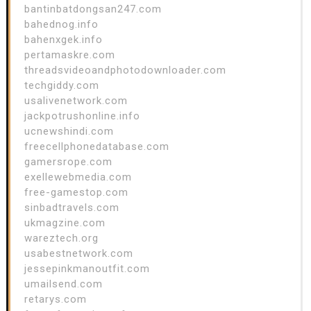
bantinbatdongsan247.com
bahednog.info
bahenxgek.info
pertamaskre.com
threadsvideoandphotodownloader.com
techgiddy.com
usalivenetwork.com
jackpotrushonline.info
ucnewshindi.com
freecellphonedatabase.com
gamersrope.com
exellewebmedia.com
free-gamestop.com
sinbadtravels.com
ukmagzine.com
wareztech.org
usabestnetwork.com
jessepinkmanoutfit.com
umailsend.com
retarys.com