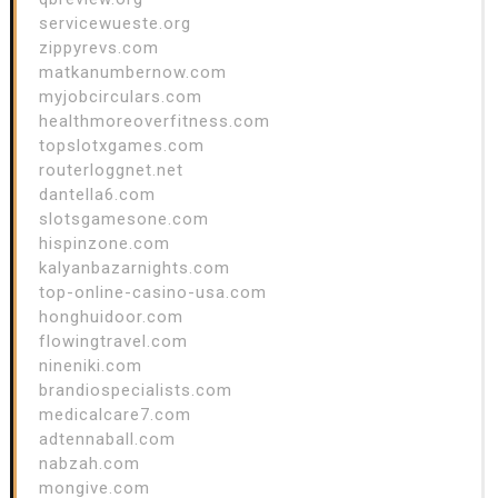
servicewueste.org
zippyrevs.com
matkanumbernow.com
myjobcirculars.com
healthmoreoverfitness.com
topslotxgames.com
routerloggnet.net
dantella6.com
slotsgamesone.com
hispinzone.com
kalyanbazarnights.com
top-online-casino-usa.com
honghuidoor.com
flowingtravel.com
nineniki.com
brandiospecialists.com
medicalcare7.com
adtennaball.com
nabzah.com
mongive.com