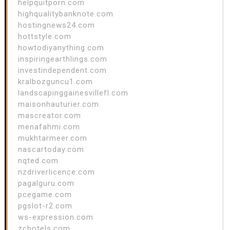
helpquitporn.com
highqualitybanknote.com
hostingnews24.com
hottstyle.com
howtodiyanything.com
inspiringearthlings.com
investindependent.com
kralbozguncu1.com
landscapinggainesvillefl.com
maisonhauturier.com
mascreator.com
menafahmi.com
mukhtarmeer.com
nascartoday.com
nqted.com
nzdriverlicence.com
pagalguru.com
pcegame.com
pgslot-r2.com
ws-expression.com
zchotels.com