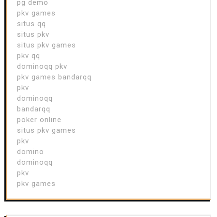
pg demo
pkv games
situs qq
situs pkv
situs pkv games
pkv qq
dominoqq pkv
pkv games bandarqq
pkv
dominoqq
bandarqq
poker online
situs pkv games
pkv
domino
dominoqq
pkv
pkv games