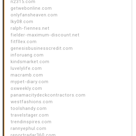
n2315.com
getwebonline.com
onlyfansheaven.com
lky08.com
ralph-fiennes.net
fielder-maximum-discount.net
fitfllex.com
genesisbusinesscredit.com
inforuang.com
kindsmarket.com
luvelylife.com
macramb.com
mypet-diary.com
oxweekly.com
panamacitydeckcontractors.com
westfashions.com
toolshandy.com
travelstager.com
trendinspires.com
rannyephul.com
reportradar360.com