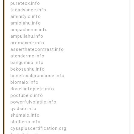
puretecx.info
tecadvance.info
aminityio.info
amiolahu.info
ampacheme.info
ampullahu.info
aromaxme.info
asserthatecontrast.info
atenderme.info
bangumiio.info
bekosunhu.info
beneficialgrandiose.info
blomaio.info
dosellinfoplete.info
podtubeio.info
powerfulvolatile.info
qvidsio.info
shumaio.info
slotherio.info
cysapluscertification.org