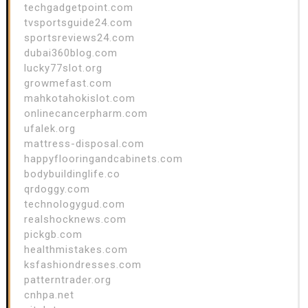
techgadgetpoint.com
tvsportsguide24.com
sportsreviews24.com
dubai360blog.com
lucky77slot.org
growmefast.com
mahkotahokislot.com
onlinecancerpharm.com
ufalek.org
mattress-disposal.com
happyflooringandcabinets.com
bodybuildinglife.co
qrdoggy.com
technologygud.com
realshocknews.com
pickgb.com
healthmistakes.com
ksfashiondresses.com
patterntrader.org
cnhpa.net