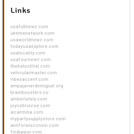
Links
usafullnewz.com
uktimenetwork.com
usaworldnewz.com
todayusaexplore.com
usalocality.com
usafournewz.com
thebalochhal.com
vehicularmaster.com
vibesaccent.com
ampajavierdemiguel.org
brainboosters.co
amberlately.com
joycebriscoe.com
aicarmina.com
mypartysupplystore.com
annforwisconsin.com
findjaipur.com