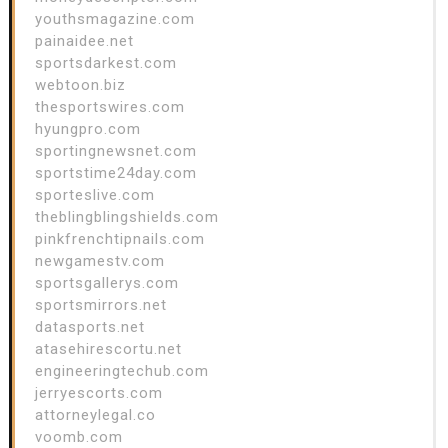
youthsmagazine.com
painaidee.net
sportsdarkest.com
webtoon.biz
thesportswires.com
hyungpro.com
sportingnewsnet.com
sportstime24day.com
sporteslive.com
theblingblingshields.com
pinkfrenchtipnails.com
newgamestv.com
sportsgallerys.com
sportsmirrors.net
datasports.net
atasehirescortu.net
engineeringtechub.com
jerryescorts.com
attorneylegal.co
voomb.com