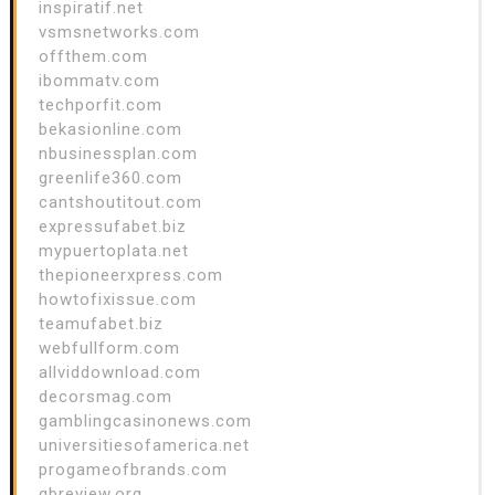
inspiratif.net
vsmsnetworks.com
offthem.com
ibommatv.com
techporfit.com
bekasionline.com
nbusinessplan.com
greenlife360.com
cantshoutitout.com
expressufabet.biz
mypuertoplata.net
thepioneerxpress.com
howtofixissue.com
teamufabet.biz
webfullform.com
allviddownload.com
decorsmag.com
gamblingcasinonews.com
universitiesofamerica.net
progameofbrands.com
qbreview.org