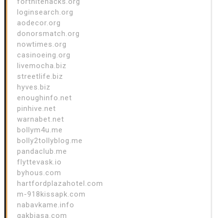
fortnitehacks.org
loginsearch.org
aodecor.org
donorsmatch.org
nowtimes.org
casinoeing.org
livemocha.biz
streetlife.biz
hyves.biz
enoughinfo.net
pinhive.net
warnabet.net
bollym4u.me
bolly2tollyblog.me
pandaclub.me
flyttevask.io
byhous.com
hartfordplazahotel.com
m-918kissapk.com
nabavkame.info
gakbiasa.com