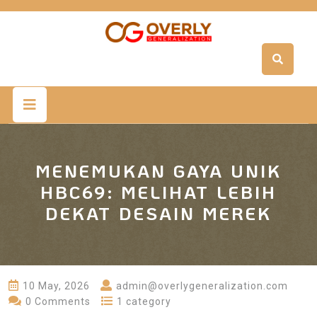
Skip
to
content
Open
Button
MENEMUKAN GAYA UNIK
HBC69: MELIHAT LEBIH
DEKAT DESAIN MEREK
10 May, 2026
admin@overlygeneralization.com
0 Comments
1 category