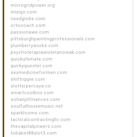
microgridpower.org
mixiqo.com
needglobe.com
ortocoach.com
passionawe.com
pittsburghpaintingprofessionals.com
plumberryworks.com
psychoterapiawioletanowak.com
quickultimate.com
quirkyquester.com
sexmedicineformen.com
shiftripple.com
slotterpercaya.co
smartcoolbox.com
sohanjitfinances.com
soulfulhousemusic.net
sparklooms.com
tacticalcontractingllc.com
thecapitalpowers.com
tobabet88slot3.com