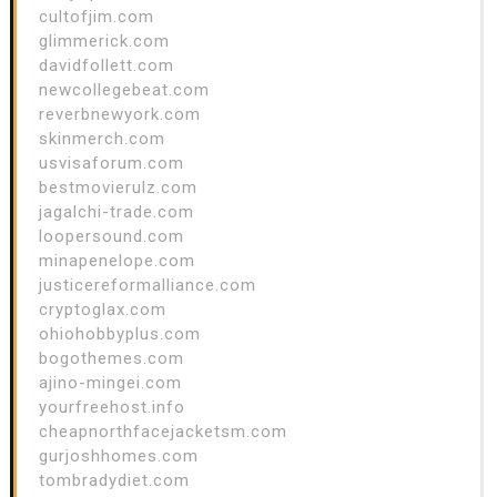
cultofjim.com
glimmerick.com
davidfollett.com
newcollegebeat.com
reverbnewyork.com
skinmerch.com
usvisaforum.com
bestmovierulz.com
jagalchi-trade.com
loopersound.com
minapenelope.com
justicereformalliance.com
cryptoglax.com
ohiohobbyplus.com
bogothemes.com
ajino-mingei.com
yourfreehost.info
cheapnorthfacejacketsm.com
gurjoshhomes.com
tombradydiet.com