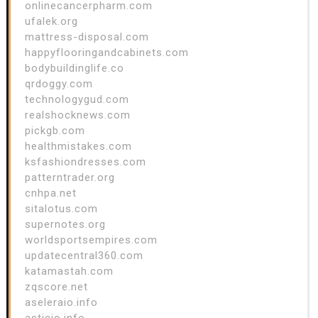
onlinecancerpharm.com
ufalek.org
mattress-disposal.com
happyflooringandcabinets.com
bodybuildinglife.co
qrdoggy.com
technologygud.com
realshocknews.com
pickgb.com
healthmistakes.com
ksfashiondresses.com
patterntrader.org
cnhpa.net
sitalotus.com
supernotes.org
worldsportsempires.com
updatecentral360.com
katamastah.com
zqscore.net
aseleraio.info
asticio.info