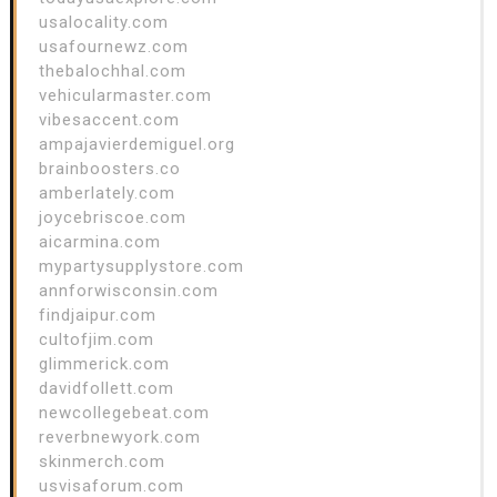
usalocality.com
usafournewz.com
thebalochhal.com
vehicularmaster.com
vibesaccent.com
ampajavierdemiguel.org
brainboosters.co
amberlately.com
joycebriscoe.com
aicarmina.com
mypartysupplystore.com
annforwisconsin.com
findjaipur.com
cultofjim.com
glimmerick.com
davidfollett.com
newcollegebeat.com
reverbnewyork.com
skinmerch.com
usvisaforum.com