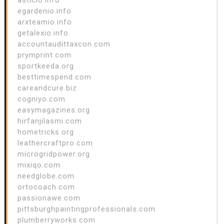
egardenio.info
arxteamio.info
getalexio.info
accountaudittaxcon.com
prymprint.com
sportkeeda.org
besttimespend.com
careandcure.biz
cogniyo.com
easymagazines.org
hirfanjilasmi.com
hometricks.org
leathercraftpro.com
microgridpower.org
mixiqo.com
needglobe.com
ortocoach.com
passionawe.com
pittsburghpaintingprofessionals.com
plumberryworks.com