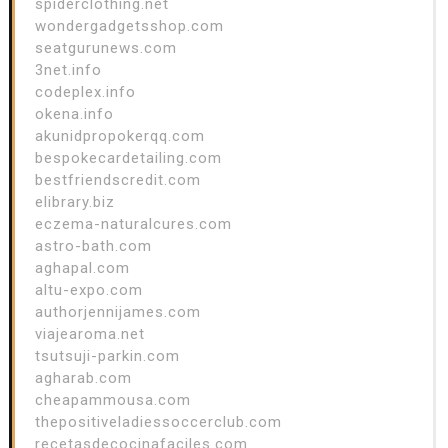
spiderclothing.net
wondergadgetsshop.com
seatgurunews.com
3net.info
codeplex.info
okena.info
akunidpropokerqq.com
bespokecardetailing.com
bestfriendscredit.com
elibrary.biz
eczema-naturalcures.com
astro-bath.com
aghapal.com
altu-expo.com
authorjennijames.com
viajearoma.net
tsutsuji-parkin.com
agharab.com
cheapammousa.com
thepositiveladiessoccerclub.com
recetasdecocinafaciles.com