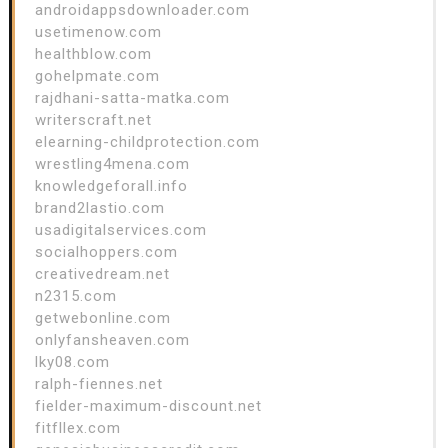
androidappsdownloader.com
usetimenow.com
healthblow.com
gohelpmate.com
rajdhani-satta-matka.com
writerscraft.net
elearning-childprotection.com
wrestling4mena.com
knowledgeforall.info
brand2lastio.com
usadigitalservices.com
socialhoppers.com
creativedream.net
n2315.com
getwebonline.com
onlyfansheaven.com
lky08.com
ralph-fiennes.net
fielder-maximum-discount.net
fitfllex.com