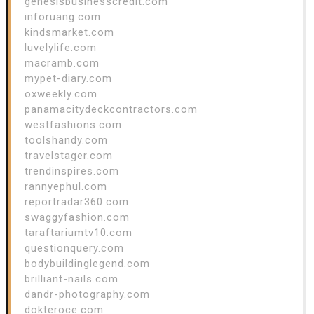
genesisbusinesscredit.com
inforuang.com
kindsmarket.com
luvelylife.com
macramb.com
mypet-diary.com
oxweekly.com
panamacitydeckcontractors.com
westfashions.com
toolshandy.com
travelstager.com
trendinspires.com
rannyephul.com
reportradar360.com
swaggyfashion.com
taraftariumtv10.com
questionquery.com
bodybuildinglegend.com
brilliant-nails.com
dandr-photography.com
dokteroce.com