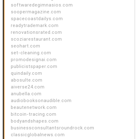
softwaredegimnasios.com
soopermagazine.com
spacecoastdailys.com
readytrademark.com
renovationsrated.com
scoziarestaurant.com
seohart.com
set-cleaning.com
promodesignai.com
publicistspaper.com
quindaily.com
abosulte.com
aiverse24.com
anubella.com
audiobooksonaudible.com
beautenetwork.com
bitcoin-tracing.com
bodyandshapes.com
businessconsultantsroundrock.com
classicglobalnews.com