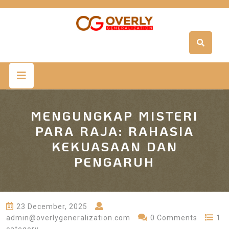
Skip
to
content
Open
Button
MENGUNGKAP MISTERI
PARA RAJA: RAHASIA
KEKUASAAN DAN
PENGARUH
23 December, 2025
admin@overlygeneralization.com
0 Comments
1
category