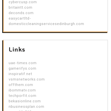
cybercusp.com
britaintt.com
deconds.com
easycartltd-
domesticcleaningservicesedinburgh.com
Links
uae-times.com
gamerifys.com
inspiratif.net
vsmsnetworks.com
offthem.com
ibommatv.com
techporfit.com
bekasionline.com
nbusinessplan.com