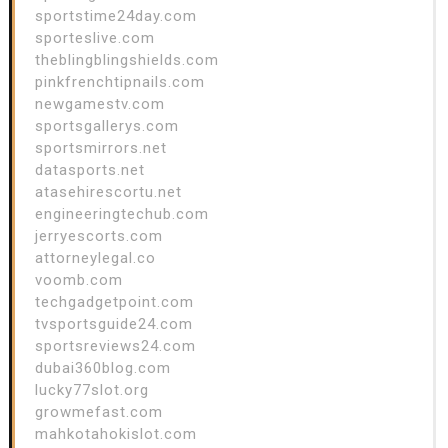
sportstime24day.com
sporteslive.com
theblingblingshields.com
pinkfrenchtipnails.com
newgamestv.com
sportsgallerys.com
sportsmirrors.net
datasports.net
atasehirescortu.net
engineeringtechub.com
jerryescorts.com
attorneylegal.co
voomb.com
techgadgetpoint.com
tvsportsguide24.com
sportsreviews24.com
dubai360blog.com
lucky77slot.org
growmefast.com
mahkotahokislot.com