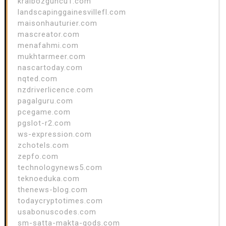
kralbozguncu1.com
landscapinggainesvillefl.com
maisonhauturier.com
mascreator.com
menafahmi.com
mukhtarmeer.com
nascartoday.com
nqted.com
nzdriverlicence.com
pagalguru.com
pcegame.com
pgslot-r2.com
ws-expression.com
zchotels.com
zepfo.com
technologynews5.com
teknoeduka.com
thenews-blog.com
todaycryptotimes.com
usabonuscodes.com
sm-satta-makta-gods.com