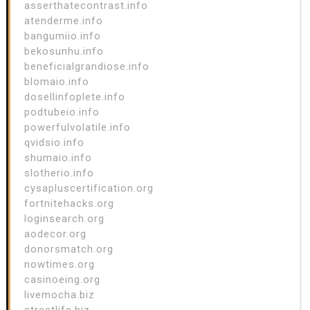
asserthatecontrast.info
atenderme.info
bangumiio.info
bekosunhu.info
beneficialgrandiose.info
blomaio.info
dosellinfoplete.info
podtubeio.info
powerfulvolatile.info
qvidsio.info
shumaio.info
slotherio.info
cysapluscertification.org
fortnitehacks.org
loginsearch.org
aodecor.org
donorsmatch.org
nowtimes.org
casinoeing.org
livemocha.biz
streetlife.biz