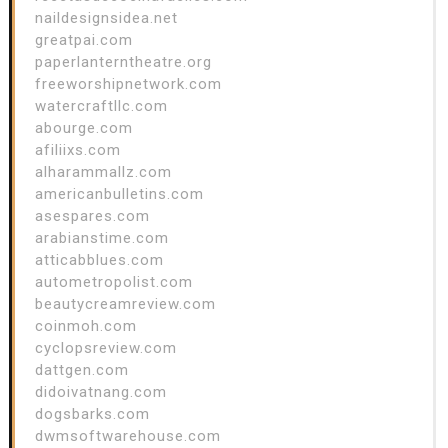
naildesignsidea.net
greatpai.com
paperlanterntheatre.org
freeworshipnetwork.com
watercraftllc.com
abourge.com
afiliixs.com
alharammallz.com
americanbulletins.com
asespares.com
arabianstime.com
atticabblues.com
autometropolist.com
beautycreamreview.com
coinmoh.com
cyclopsreview.com
dattgen.com
didoivatnang.com
dogsbarks.com
dwmsoftwarehouse.com