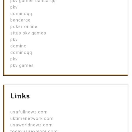
pkv games bandarqq
pkv
dominoqq
bandarqq
poker online
situs pkv games
pkv
domino
dominoqq
pkv
pkv games
Links
usafullnewz.com
uktimenetwork.com
usaworldnewz.com
todayusaexplore.com