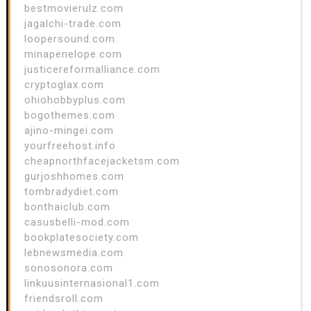
bestmovierulz.com
jagalchi-trade.com
loopersound.com
minapenelope.com
justicereformalliance.com
cryptoglax.com
ohiohobbyplus.com
bogothemes.com
ajino-mingei.com
yourfreehost.info
cheapnorthfacejacketsm.com
gurjoshhomes.com
tombradydiet.com
bonthaiclub.com
casusbelli-mod.com
bookplatesociety.com
lebnewsmedia.com
sonosonora.com
linkuusinternasional1.com
friendsroll.com