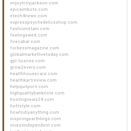
enjoytroyjackson.com
epicaimbots.com
etech4news.com
expresspsychedelicsshop.com
fashionistani.com
feelingswed.com
firecabal.com
forbessmagazine.com
globalmarketlivetoday.com
gpl-license.com
grow2every.com
healthhousecare.com
healthkartreview.com
helpquitporn.com
highqualitybanknote.com
hostingnews24.com
hottstyle.com
howtodiyanything.com
inspiringearthlings.com
investindependent.com