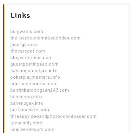
Links
punjwanis.com
the-parcs-clematiscondos.com
jusu-gb.com
thecarepet.com
blogwriterplus.com
guestpostingseo.com
casinogambitpro.info
pokerplaymasters.info
courseoncourse.com
bantinbatdongsan247.com
bahednog.info
bahenxgek.info
pertamaskre.com
threadsvideoandphotodownloader.com
techgiddy.com
usalivenetwork.com