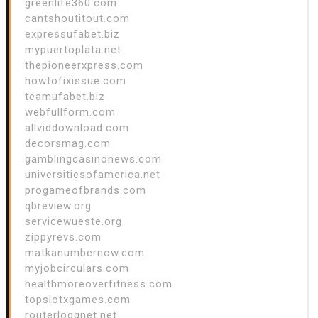
greenlife360.com
cantshoutitout.com
expressufabet.biz
mypuertoplata.net
thepioneerxpress.com
howtofixissue.com
teamufabet.biz
webfullform.com
allviddownload.com
decorsmag.com
gamblingcasinonews.com
universitiesofamerica.net
progameofbrands.com
qbreview.org
servicewueste.org
zippyrevs.com
matkanumbernow.com
myjobcirculars.com
healthmoreoverfitness.com
topslotxgames.com
routerloggnet.net