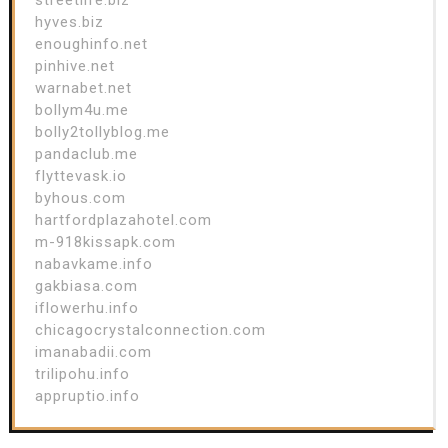
hyves.biz
enoughinfo.net
pinhive.net
warnabet.net
bollym4u.me
bolly2tollyblog.me
pandaclub.me
flyttevask.io
byhous.com
hartfordplazahotel.com
m-918kissapk.com
nabavkame.info
gakbiasa.com
iflowerhu.info
chicagocrystalconnection.com
imanabadii.com
trilipohu.info
appruptio.info