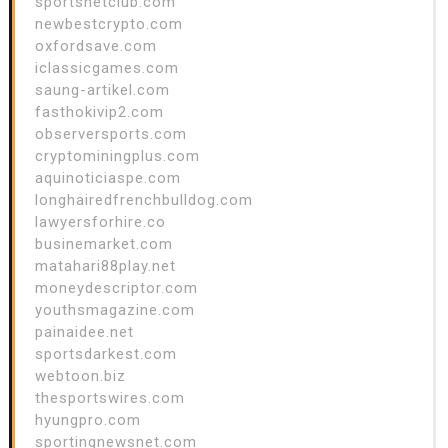
sportsnetclub.com
newbestcrypto.com
oxfordsave.com
iclassicgames.com
saung-artikel.com
fasthokivip2.com
observersports.com
cryptominingplus.com
aquinoticiaspe.com
longhairedfrenchbulldog.com
lawyersforhire.co
businemarket.com
matahari88play.net
moneydescriptor.com
youthsmagazine.com
painaidee.net
sportsdarkest.com
webtoon.biz
thesportswires.com
hyungpro.com
sportingnewsnet.com