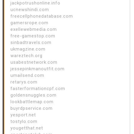
jackpotrushonline.info
ucnewshindi.com
freecellphonedatabase.com
gamersrope.com
exellewebmedia.com
free-gamestop.com
sinbadtravels.com
ukmagzine.com
wareztech.org
usabestnetwork.com
jessepinkmanoutfit.com
umailsend.com
retarys.com
fasterformationcpf.com
goldensnuggles.com
lookbattlemap.com
buyrdpservice.com
yesport.net
tostylo.com
yougetthat.net