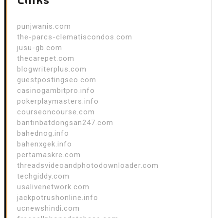
punjwanis.com
the-parcs-clematiscondos.com
jusu-gb.com
thecarepet.com
blogwriterplus.com
guestpostingseo.com
casinogambitpro.info
pokerplaymasters.info
courseoncourse.com
bantinbatdongsan247.com
bahednog.info
bahenxgek.info
pertamaskre.com
threadsvideoandphotodownloader.com
techgiddy.com
usalivenetwork.com
jackpotrushonline.info
ucnewshindi.com