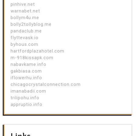
pinhive.net
warnabet.net
bollym4u.me
bolly2tollyblog.me
pandaclub.me
flyttevask.io
byhous.com
hartfordplazahotel.com
m-918kissapk.com
nabavkame.info
gakbiasa.com
iflowerhu.info
chicagocrystalconnection.com
imanabadii.com
trilipohu.info
appruptio.info
Links