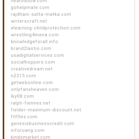
healthblow.com
gohelpmate.com
rajdhani-satta-matka.com
writerscraft.net
elearning-childprotection.com
wrestling4mena.com
knowledgeforall.info
brand2lastio.com
usadigitalservices.com
socialhoppers.com
creativedream.net
n2315.com
getwebonline.com
onlyfansheaven.com
lky08.com
ralph-fiennes.net
fielder-maximum-discount.net
fitfllex.com
genesisbusinesscredit.com
inforuang.com
kindsmarket.com