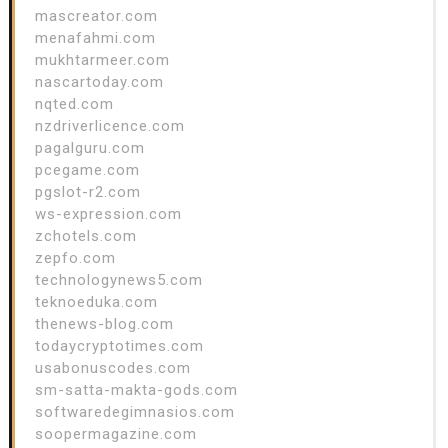
mascreator.com
menafahmi.com
mukhtarmeer.com
nascartoday.com
nqted.com
nzdriverlicence.com
pagalguru.com
pcegame.com
pgslot-r2.com
ws-expression.com
zchotels.com
zepfo.com
technologynews5.com
teknoeduka.com
thenews-blog.com
todaycryptotimes.com
usabonuscodes.com
sm-satta-makta-gods.com
softwaredegimnasios.com
soopermagazine.com