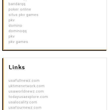
bandarqq
poker online
situs pkv games
pkv
domino
dominoqq
pkv
pkv games
Links
usafullnewz.com
uktimenetwork.com
usaworldnewz.com
todayusaexplore.com
usalocality.com
usafournewz.com