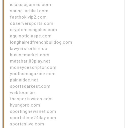
iclassicgames.com
saung-artikel.com
fasthokivip2.com
observersports.com
cryptominingplus.com
aquinoticiaspe.com
longhairedfrenchbulldog.com
lawyersforhire.co
businemarket.com
matahari88play.net
moneydescriptor.com
youthsmagazine.com
painaidee.net
sportsdarkest.com
webtoon.biz
thesportswires.com
hyungpro.com
sportingnewsnet.com
sportstime24day.com
sporteslive.com