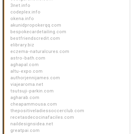
3net.info
codeplex.info
okena.info
akunidpropokerqq.com
bespokecardetailing.com
bestfriendscredit.com
elibrary.biz
eczema-naturalcures.com
astro-bath.com
aghapal.com
altu-expo.com
authorjennijames.com
viajearoma.net
tsutsuji-parkin.com
agharab.com
cheapammousa.com
thepositiveladiessoccerclub.com
recetasdecocinafaciles.com
naildesignsidea.net
greatpai.com