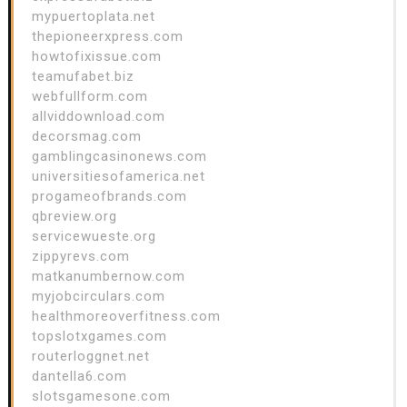
mypuertoplata.net
thepioneerxpress.com
howtofixissue.com
teamufabet.biz
webfullform.com
allviddownload.com
decorsmag.com
gamblingcasinonews.com
universitiesofamerica.net
progameofbrands.com
qbreview.org
servicewueste.org
zippyrevs.com
matkanumbernow.com
myjobcirculars.com
healthmoreoverfitness.com
topslotxgames.com
routerloggnet.net
dantella6.com
slotsgamesone.com