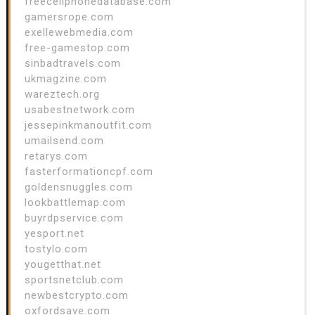
freecellphonedatabase.com
gamersrope.com
exellewebmedia.com
free-gamestop.com
sinbadtravels.com
ukmagzine.com
wareztech.org
usabestnetwork.com
jessepinkmanoutfit.com
umailsend.com
retarys.com
fasterformationcpf.com
goldensnuggles.com
lookbattlemap.com
buyrdpservice.com
yesport.net
tostylo.com
yougetthat.net
sportsnetclub.com
newbestcrypto.com
oxfordsave.com