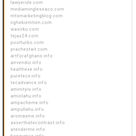
lawyerule.com
mediamingleseaco.com
mtsmarketingblog.com
nghekiemtien.com
wasirku.com
tejas24.com
poolturbo.com
prachestait.com
artforafghans.info
airvendio.info
healthexe.info
puretecx.info
tecadvance.info
aminityio.info
amiolahu.info
ampacheme.info
ampullahu.info
aromaxme.info
asserthatecontrast.info
atenderme.info
bangumiio.info