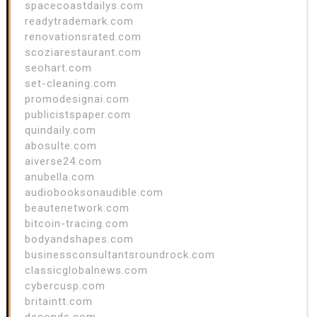
spacecoastdailys.com
readytrademark.com
renovationsrated.com
scoziarestaurant.com
seohart.com
set-cleaning.com
promodesignai.com
publicistspaper.com
quindaily.com
abosulte.com
aiverse24.com
anubella.com
audiobooksonaudible.com
beautenetwork.com
bitcoin-tracing.com
bodyandshapes.com
businessconsultantsroundrock.com
classicglobalnews.com
cybercusp.com
britaintt.com
deconds.com