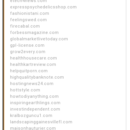
etech4news.com
expresspsychedelicsshop.com
fashionistani.com
feelingswed.com
firecabal.com
forbessmagazine.com
globalmarketlivetoday.com
gpl-license.com
grow2every.com
healthhousecare.com
healthkartreview.com
helpquitporn.com
highqualitybanknote.com
hostingnews24.com
hottstyle.com
howtodiyanything.com
inspiringearthlings.com
investindependent.com
kralbozguncu1.com
landscapinggainesvillefl.com
maisonhauturier.com