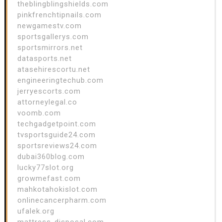
theblingblingshields.com
pinkfrenchtipnails.com
newgamestv.com
sportsgallerys.com
sportsmirrors.net
datasports.net
atasehirescortu.net
engineeringtechub.com
jerryescorts.com
attorneylegal.co
voomb.com
techgadgetpoint.com
tvsportsguide24.com
sportsreviews24.com
dubai360blog.com
lucky77slot.org
growmefast.com
mahkotahokislot.com
onlinecancerpharm.com
ufalek.org
mattress-disposal.com