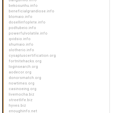
bekosunhu.info
beneficialgrandiose.info
blomaio.info
dosellinfoplete.info
podtubeio.info
powerfulvolatile.info
qvidsio.info
shumaio.info
slotherio.info
cysapluscertification.org
fortnitehacks.org
loginsearch.org
aodecor.org
donorsmatch.org
nowtimes.org
casinoeing.org
livemocha.biz
streetlife.biz
hyves.biz
enoughinfo.net