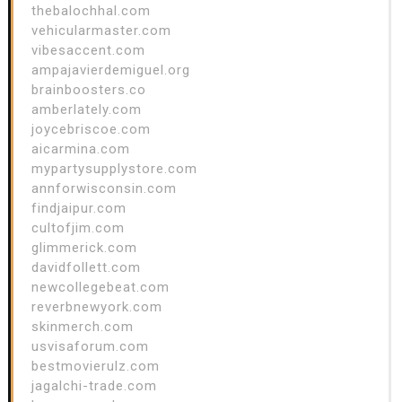
thebalochhal.com
vehicularmaster.com
vibesaccent.com
ampajavierdemiguel.org
brainboosters.co
amberlately.com
joycebriscoe.com
aicarmina.com
mypartysupplystore.com
annforwisconsin.com
findjaipur.com
cultofjim.com
glimmerick.com
davidfollett.com
newcollegebeat.com
reverbnewyork.com
skinmerch.com
usvisaforum.com
bestmovierulz.com
jagalchi-trade.com