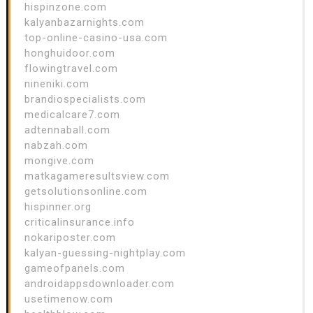
hispinzone.com
kalyanbazarnights.com
top-online-casino-usa.com
honghuidoor.com
flowingtravel.com
nineniki.com
brandiospecialists.com
medicalcare7.com
adtennaball.com
nabzah.com
mongive.com
matkagameresultsview.com
getsolutionsonline.com
hispinner.org
criticalinsurance.info
nokariposter.com
kalyan-guessing-nightplay.com
gameofpanels.com
androidappsdownloader.com
usetimenow.com