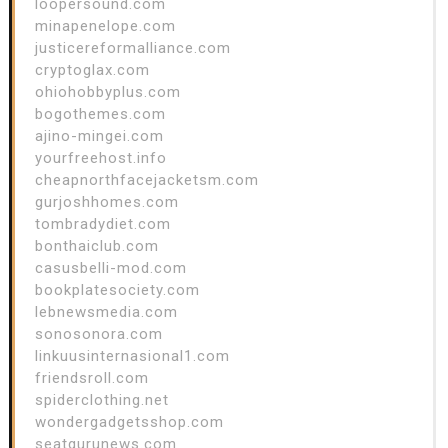
loopersound.com
minapenelope.com
justicereformalliance.com
cryptoglax.com
ohiohobbyplus.com
bogothemes.com
ajino-mingei.com
yourfreehost.info
cheapnorthfacejacketsm.com
gurjoshhomes.com
tombradydiet.com
bonthaiclub.com
casusbelli-mod.com
bookplatesociety.com
lebnewsmedia.com
sonosonora.com
linkuusinternasional1.com
friendsroll.com
spiderclothing.net
wondergadgetsshop.com
seatgurunews.com