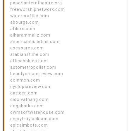
paperlanterntheatre.org
freeworshipnetwork.com
watercraftllc.com
abourge.com
afiliixs.com
alharammallz.com
americanbulletins.com
asespares.com
arabianstime.com
atticabblues.com
autometropolist.com
beautycreamreview.com
coinmoh.com
cyclopsreview.com
dattgen.com
didoivatnang.com
dogsbarks.com
dwmsoftwarehouse.com
enjoytroyjackson.com
epicaimbots.com