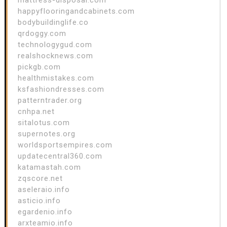
happyflooringandcabinets.com
bodybuildinglife.co
qrdoggy.com
technologygud.com
realshocknews.com
pickgb.com
healthmistakes.com
ksfashiondresses.com
patterntrader.org
cnhpa.net
sitalotus.com
supernotes.org
worldsportsempires.com
updatecentral360.com
katamastah.com
zqscore.net
aseleraio.info
asticio.info
egardenio.info
arxteamio.info