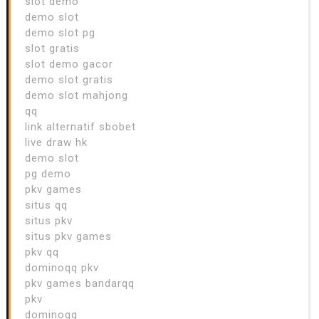
slot demo
demo slot
demo slot pg
slot gratis
slot demo gacor
demo slot gratis
demo slot mahjong
qq
link alternatif sbobet
live draw hk
demo slot
pg demo
pkv games
situs qq
situs pkv
situs pkv games
pkv qq
dominoqq pkv
pkv games bandarqq
pkv
dominoqq