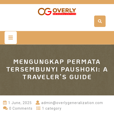
Skip
to
content
Open
Button
MENGUNGKAP PERMATA
TERSEMBUNYI PAUSHOKI: A
TRAVELER’S GUIDE
1 June, 2025
admin@overlygeneralization.com
0 Comments
1 category