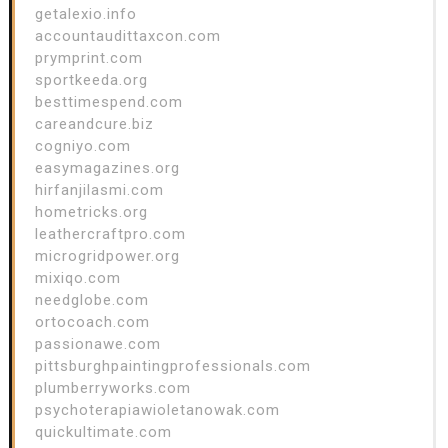
getalexio.info
accountaudittaxcon.com
prymprint.com
sportkeeda.org
besttimespend.com
careandcure.biz
cogniyo.com
easymagazines.org
hirfanjilasmi.com
hometricks.org
leathercraftpro.com
microgridpower.org
mixiqo.com
needglobe.com
ortocoach.com
passionawe.com
pittsburghpaintingprofessionals.com
plumberryworks.com
psychoterapiawioletanowak.com
quickultimate.com