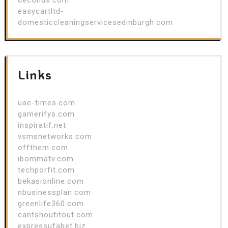
easycartltd-
domesticcleaningservicesedinburgh.com
Links
uae-times.com
gamerifys.com
inspiratif.net
vsmsnetworks.com
offthem.com
ibommatv.com
techporfit.com
bekasionline.com
nbusinessplan.com
greenlife360.com
cantshoutitout.com
expressufabet.biz