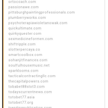
ortocoach.com
passionawe.com
pittsburghpaintingprofessionals.com
plumberryworks.com
psychoterapiawioletanowak.com
quickultimate.com
quirkyquester.com
sexmedicineformen.com
shiftripple.com
slotterpercaya.co
smartcoolbox.com
sohanjitfinances.com
soulfulhousemusic.net
sparklooms.com
tacticalcontractingllc.com
thecapitalpowers.com
tobabet88slot3.com
todayscurrentnews.com
totobet77.asia
totobet77.org
trendingpublication.com