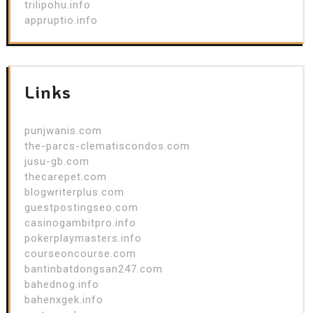
trilipohu.info
appruptio.info
Links
punjwanis.com
the-parcs-clematiscondos.com
jusu-gb.com
thecarepet.com
blogwriterplus.com
guestpostingseo.com
casinogambitpro.info
pokerplaymasters.info
courseoncourse.com
bantinbatdongsan247.com
bahednog.info
bahenxgek.info