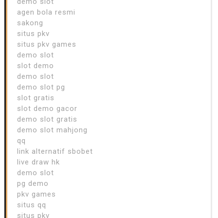
demo slot
agen bola resmi
sakong
situs pkv
situs pkv games
demo slot
slot demo
demo slot
demo slot pg
slot gratis
slot demo gacor
demo slot gratis
demo slot mahjong
qq
link alternatif sbobet
live draw hk
demo slot
pg demo
pkv games
situs qq
situs pkv