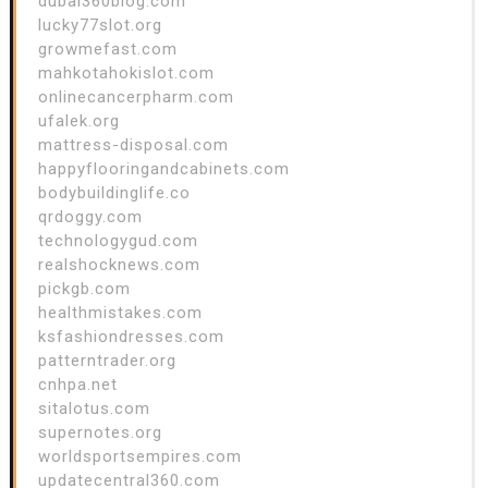
dubai360blog.com
lucky77slot.org
growmefast.com
mahkotahokislot.com
onlinecancerpharm.com
ufalek.org
mattress-disposal.com
happyflooringandcabinets.com
bodybuildinglife.co
qrdoggy.com
technologygud.com
realshocknews.com
pickgb.com
healthmistakes.com
ksfashiondresses.com
patterntrader.org
cnhpa.net
sitalotus.com
supernotes.org
worldsportsempires.com
updatecentral360.com