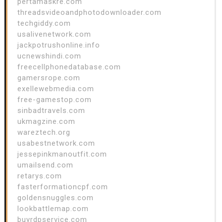
pertamaskre.com
threadsvideoandphotodownloader.com
techgiddy.com
usalivenetwork.com
jackpotrushonline.info
ucnewshindi.com
freecellphonedatabase.com
gamersrope.com
exellewebmedia.com
free-gamestop.com
sinbadtravels.com
ukmagzine.com
wareztech.org
usabestnetwork.com
jessepinkmanoutfit.com
umailsend.com
retarys.com
fasterformationcpf.com
goldensnuggles.com
lookbattlemap.com
buyrdpservice.com