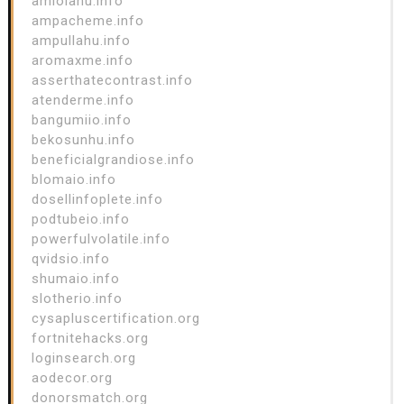
amiolahu.info
ampacheme.info
ampullahu.info
aromaxme.info
asserthatecontrast.info
atenderme.info
bangumiio.info
bekosunhu.info
beneficialgrandiose.info
blomaio.info
dosellinfoplete.info
podtubeio.info
powerfulvolatile.info
qvidsio.info
shumaio.info
slotherio.info
cysapluscertification.org
fortnitehacks.org
loginsearch.org
aodecor.org
donorsmatch.org