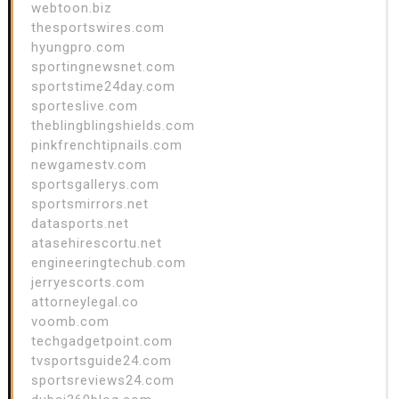
webtoon.biz
thesportswires.com
hyungpro.com
sportingnewsnet.com
sportstime24day.com
sporteslive.com
theblingblingshields.com
pinkfrenchtipnails.com
newgamestv.com
sportsgallerys.com
sportsmirrors.net
datasports.net
atasehirescortu.net
engineeringtechub.com
jerryescorts.com
attorneylegal.co
voomb.com
techgadgetpoint.com
tvsportsguide24.com
sportsreviews24.com