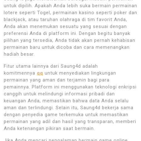
untuk dipilih. Apakah Anda lebih suka bermain permainan
lotere seperti Togel, permainan kasino seperti poker dan
blackjack, atau taruhan olahraga di tim favorit Anda,
Anda akan menemukan sesuatu yang sesuai dengan
preferensi Anda di platform ini. Dengan begitu banyak
pilihan yang tersedia, Anda tidak akan pernah kehabisan
permainan baru untuk dicoba dan cara memenangkan
hadiah besar.
Fitur utama lainnya dari Saung4d adalah
komitmennya
qq
untuk menyediakan lingkungan
permainan yang aman dan terjamin bagi para
pemainnya. Platform ini menggunakan teknologi enkripsi
canggih untuk melindungi informasi pribadi dan
keuangan Anda, memastikan bahwa data Anda selalu
aman dan terlindungi. Selain itu, Saung4d bekerja sama
dengan penyedia game terkemuka untuk memastikan
permainan yang adil dan hasil yang transparan, memberi
Anda ketenangan pikiran saat bermain.
Jika Anda mencari pengalaman bermain game online