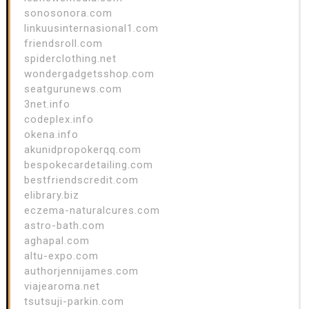
sonosonora.com
linkuusinternasional1.com
friendsroll.com
spiderclothing.net
wondergadgetsshop.com
seatgurunews.com
3net.info
codeplex.info
okena.info
akunidpropokerqq.com
bespokecardetailing.com
bestfriendscredit.com
elibrary.biz
eczema-naturalcures.com
astro-bath.com
aghapal.com
altu-expo.com
authorjennijames.com
viajearoma.net
tsutsuji-parkin.com