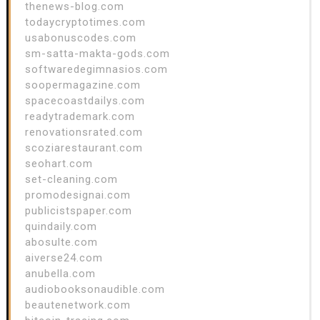
thenews-blog.com
todaycryptotimes.com
usabonuscodes.com
sm-satta-makta-gods.com
softwaredegimnasios.com
soopermagazine.com
spacecoastdailys.com
readytrademark.com
renovationsrated.com
scoziarestaurant.com
seohart.com
set-cleaning.com
promodesignai.com
publicistspaper.com
quindaily.com
abosulte.com
aiverse24.com
anubella.com
audiobooksonaudible.com
beautenetwork.com