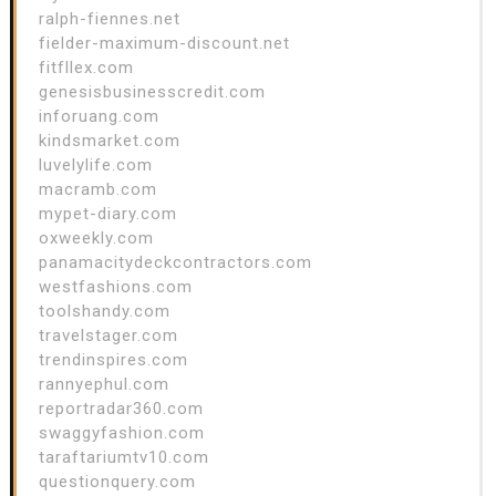
ralph-fiennes.net
fielder-maximum-discount.net
fitfllex.com
genesisbusinesscredit.com
inforuang.com
kindsmarket.com
luvelylife.com
macramb.com
mypet-diary.com
oxweekly.com
panamacitydeckcontractors.com
westfashions.com
toolshandy.com
travelstager.com
trendinspires.com
rannyephul.com
reportradar360.com
swaggyfashion.com
taraftariumtv10.com
questionquery.com