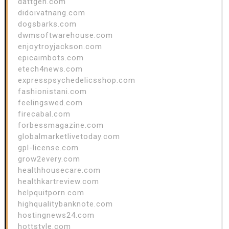
dattgen.com
didoivatnang.com
dogsbarks.com
dwmsoftwarehouse.com
enjoytroyjackson.com
epicaimbots.com
etech4news.com
expresspsychedelicsshop.com
fashionistani.com
feelingswed.com
firecabal.com
forbessmagazine.com
globalmarketlivetoday.com
gpl-license.com
grow2every.com
healthhousecare.com
healthkartreview.com
helpquitporn.com
highqualitybanknote.com
hostingnews24.com
hottstyle.com