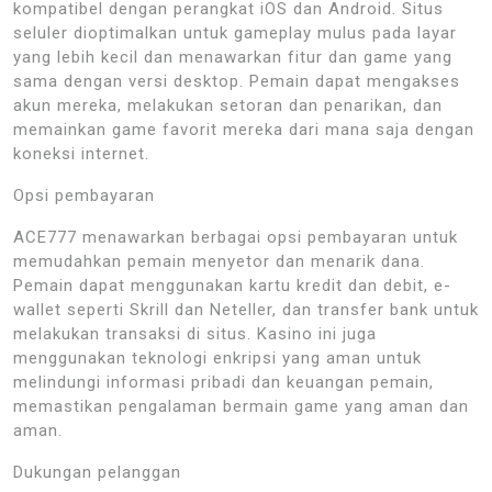
kompatibel dengan perangkat iOS dan Android. Situs
seluler dioptimalkan untuk gameplay mulus pada layar
yang lebih kecil dan menawarkan fitur dan game yang
sama dengan versi desktop. Pemain dapat mengakses
akun mereka, melakukan setoran dan penarikan, dan
memainkan game favorit mereka dari mana saja dengan
koneksi internet.
Opsi pembayaran
ACE777 menawarkan berbagai opsi pembayaran untuk
memudahkan pemain menyetor dan menarik dana.
Pemain dapat menggunakan kartu kredit dan debit, e-
wallet seperti Skrill dan Neteller, dan transfer bank untuk
melakukan transaksi di situs. Kasino ini juga
menggunakan teknologi enkripsi yang aman untuk
melindungi informasi pribadi dan keuangan pemain,
memastikan pengalaman bermain game yang aman dan
aman.
Dukungan pelanggan