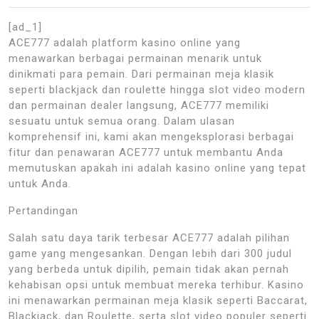
[ad_1]
ACE777 adalah platform kasino online yang
menawarkan berbagai permainan menarik untuk
dinikmati para pemain. Dari permainan meja klasik
seperti blackjack dan roulette hingga slot video modern
dan permainan dealer langsung, ACE777 memiliki
sesuatu untuk semua orang. Dalam ulasan
komprehensif ini, kami akan mengeksplorasi berbagai
fitur dan penawaran ACE777 untuk membantu Anda
memutuskan apakah ini adalah kasino online yang tepat
untuk Anda.
Pertandingan
Salah satu daya tarik terbesar ACE777 adalah pilihan
game yang mengesankan. Dengan lebih dari 300 judul
yang berbeda untuk dipilih, pemain tidak akan pernah
kehabisan opsi untuk membuat mereka terhibur. Kasino
ini menawarkan permainan meja klasik seperti Baccarat,
Blackjack, dan Roulette, serta slot video populer seperti