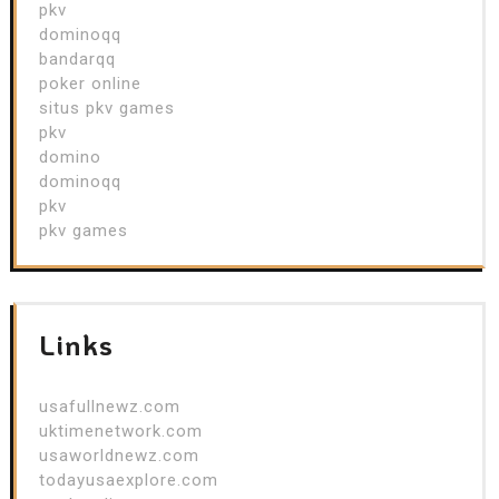
pkv
dominoqq
bandarqq
poker online
situs pkv games
pkv
domino
dominoqq
pkv
pkv games
Links
usafullnewz.com
uktimenetwork.com
usaworldnewz.com
todayusaexplore.com