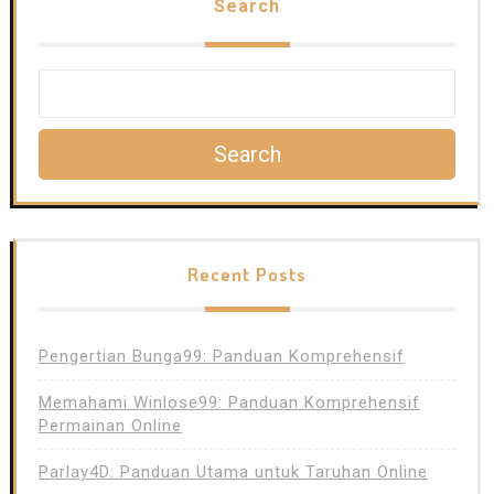
Search
Search
Recent Posts
Pengertian Bunga99: Panduan Komprehensif
Memahami Winlose99: Panduan Komprehensif
Permainan Online
Parlay4D: Panduan Utama untuk Taruhan Online