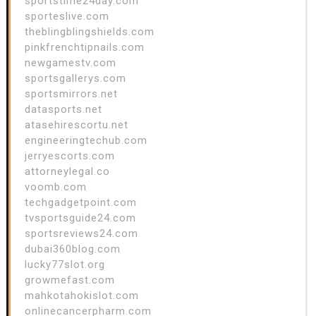
sportstime24day.com
sporteslive.com
theblingblingshields.com
pinkfrenchtipnails.com
newgamestv.com
sportsgallerys.com
sportsmirrors.net
datasports.net
atasehirescortu.net
engineeringtechub.com
jerryescorts.com
attorneylegal.co
voomb.com
techgadgetpoint.com
tvsportsguide24.com
sportsreviews24.com
dubai360blog.com
lucky77slot.org
growmefast.com
mahkotahokislot.com
onlinecancerpharm.com