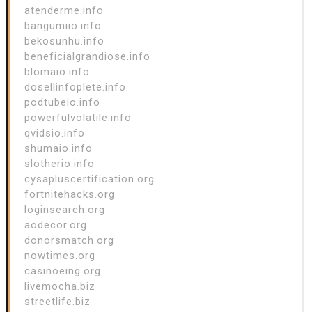
atenderme.info
bangumiio.info
bekosunhu.info
beneficialgrandiose.info
blomaio.info
dosellinfoplete.info
podtubeio.info
powerfulvolatile.info
qvidsio.info
shumaio.info
slotherio.info
cysapluscertification.org
fortnitehacks.org
loginsearch.org
aodecor.org
donorsmatch.org
nowtimes.org
casinoeing.org
livemocha.biz
streetlife.biz