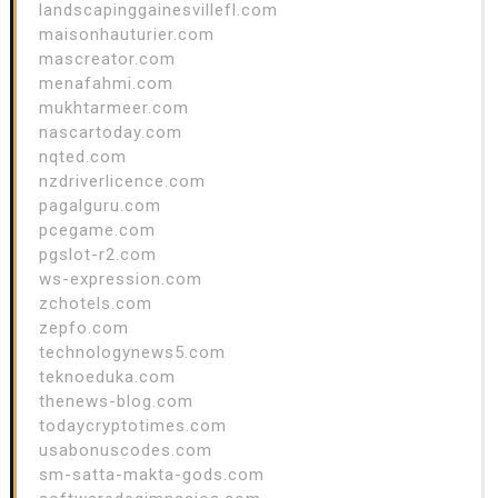
landscapinggainesvillefl.com
maisonhauturier.com
mascreator.com
menafahmi.com
mukhtarmeer.com
nascartoday.com
nqted.com
nzdriverlicence.com
pagalguru.com
pcegame.com
pgslot-r2.com
ws-expression.com
zchotels.com
zepfo.com
technologynews5.com
teknoeduka.com
thenews-blog.com
todaycryptotimes.com
usabonuscodes.com
sm-satta-makta-gods.com