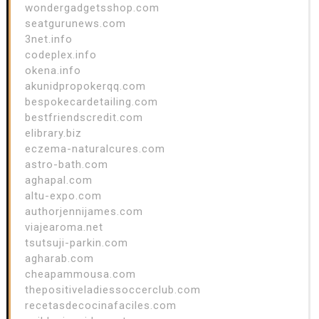
wondergadgetsshop.com
seatgurunews.com
3net.info
codeplex.info
okena.info
akunidpropokerqq.com
bespokecardetailing.com
bestfriendscredit.com
elibrary.biz
eczema-naturalcures.com
astro-bath.com
aghapal.com
altu-expo.com
authorjennijames.com
viajearoma.net
tsutsuji-parkin.com
agharab.com
cheapammousa.com
thepositiveladiessoccerclub.com
recetasdecocinafaciles.com