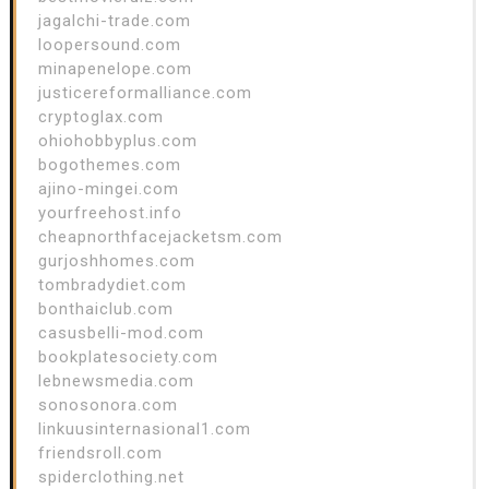
jagalchi-trade.com
loopersound.com
minapenelope.com
justicereformalliance.com
cryptoglax.com
ohiohobbyplus.com
bogothemes.com
ajino-mingei.com
yourfreehost.info
cheapnorthfacejacketsm.com
gurjoshhomes.com
tombradydiet.com
bonthaiclub.com
casusbelli-mod.com
bookplatesociety.com
lebnewsmedia.com
sonosonora.com
linkuusinternasional1.com
friendsroll.com
spiderclothing.net