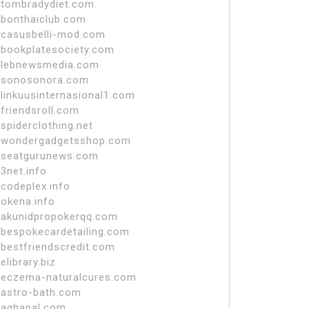
tombradydiet.com
bonthaiclub.com
casusbelli-mod.com
bookplatesociety.com
lebnewsmedia.com
sonosonora.com
linkuusinternasional1.com
friendsroll.com
spiderclothing.net
wondergadgetsshop.com
seatgurunews.com
3net.info
codeplex.info
okena.info
akunidpropokerqq.com
bespokecardetailing.com
bestfriendscredit.com
elibrary.biz
eczema-naturalcures.com
astro-bath.com
aghapal.com