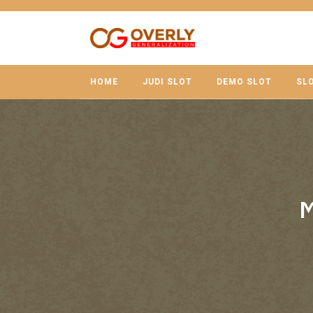
Skip
to
content
HOME
JUDI SLOT
DEMO SLOT
SL