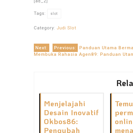
[ad_2]
Tags:
slot
Category:
Judi Slot
Post
Next:
Previous:
Panduan Utama Bermai
Membuka Rahasia Agen89: Panduan Uta
navigation
Rela
Menjelajahi
Temu
Desain Inovatif
perm
Okbos86:
onli
Pengubah
mena