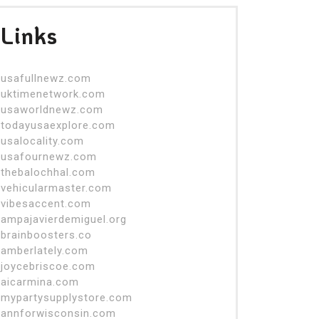
Links
usafullnewz.com
uktimenetwork.com
usaworldnewz.com
todayusaexplore.com
usalocality.com
usafournewz.com
thebalochhal.com
vehicularmaster.com
vibesaccent.com
ampajavierdemiguel.org
brainboosters.co
amberlately.com
joycebriscoe.com
aicarmina.com
mypartysupplystore.com
annforwisconsin.com