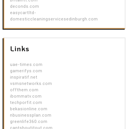
deconds.com
easycartltd-
domesticcleaningservicesedinburgh.com
Links
uae-times.com
gamerifys.com
inspiratif.net
vsmsnetworks.com
offthem.com
ibommatv.com
techporfit.com
bekasionline.com
nbusinessplan.com
greenlife360.com
cantshoutitout.com