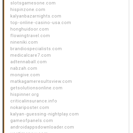
slotsgamesone.com
hispinzone.com
kalyanbazarnights.com
top-online-casino-usa.com
honghuidoor.com
flowingtravel.com
nineniki.com
brandiospecialists.com
medicalcare7.com
adtennaball.com
nabzah.com
mongive.com
matkagameresultsview.com
getsolutionsonline.com
hispinner.org
criticalinsurance.info
nokariposter.com
kalyan-guessing-nightplay.com
gameofpanels.com
androidappsdownloader.com