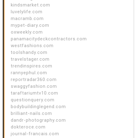
kindsmarket.com
luvelylife.com
macramb.com
mypet-diary.com
oxweekly.com
panamacitydeckcontractors.com
westfashions.com
toolshandy.com
travelstager.com
trendinspires.com
rannyephul.com
reportradar360.com
swaggyfashion.com
taraftariumtv10.com
questionquery.com
bodybuildinglegend.com
brilliant-nails.com
dandr-photography.com
dokteroce.com
journal-francais.com