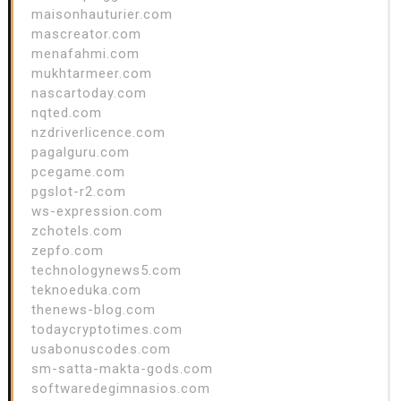
maisonhauturier.com
mascreator.com
menafahmi.com
mukhtarmeer.com
nascartoday.com
nqted.com
nzdriverlicence.com
pagalguru.com
pcegame.com
pgslot-r2.com
ws-expression.com
zchotels.com
zepfo.com
technologynews5.com
teknoeduka.com
thenews-blog.com
todaycryptotimes.com
usabonuscodes.com
sm-satta-makta-gods.com
softwaredegimnasios.com