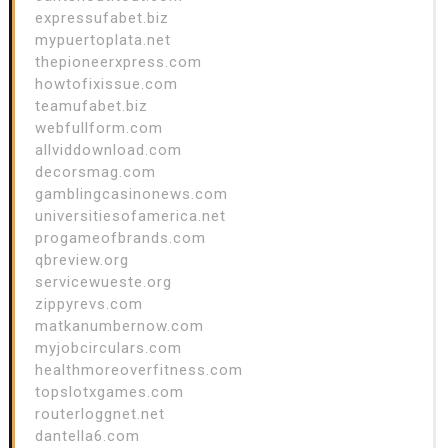
expressufabet.biz
mypuertoplata.net
thepioneerxpress.com
howtofixissue.com
teamufabet.biz
webfullform.com
allviddownload.com
decorsmag.com
gamblingcasinonews.com
universitiesofamerica.net
progameofbrands.com
qbreview.org
servicewueste.org
zippyrevs.com
matkanumbernow.com
myjobcirculars.com
healthmoreoverfitness.com
topslotxgames.com
routerloggnet.net
dantella6.com