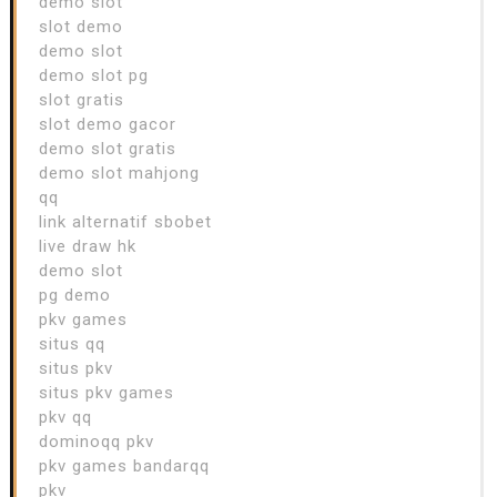
demo slot
slot demo
demo slot
demo slot pg
slot gratis
slot demo gacor
demo slot gratis
demo slot mahjong
qq
link alternatif sbobet
live draw hk
demo slot
pg demo
pkv games
situs qq
situs pkv
situs pkv games
pkv qq
dominoqq pkv
pkv games bandarqq
pkv