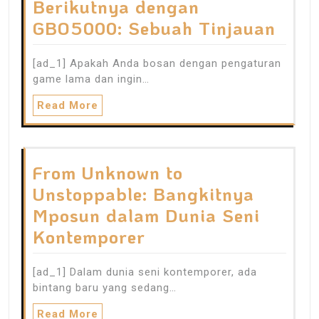
Berikutnya dengan
GBO5000: Sebuah Tinjauan
[ad_1] Apakah Anda bosan dengan pengaturan
game lama dan ingin…
Read More
From Unknown to
Unstoppable: Bangkitnya
Mposun dalam Dunia Seni
Kontemporer
[ad_1] Dalam dunia seni kontemporer, ada
bintang baru yang sedang…
Read More