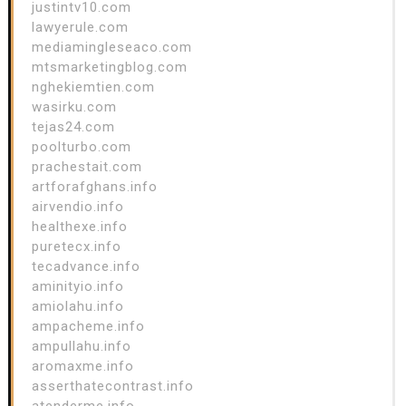
justintv10.com
lawyerule.com
mediamingleseaco.com
mtsmarketingblog.com
nghekiemtien.com
wasirku.com
tejas24.com
poolturbo.com
prachestait.com
artforafghans.info
airvendio.info
healthexe.info
puretecx.info
tecadvance.info
aminityio.info
amiolahu.info
ampacheme.info
ampullahu.info
aromaxme.info
asserthatecontrast.info
atenderme.info