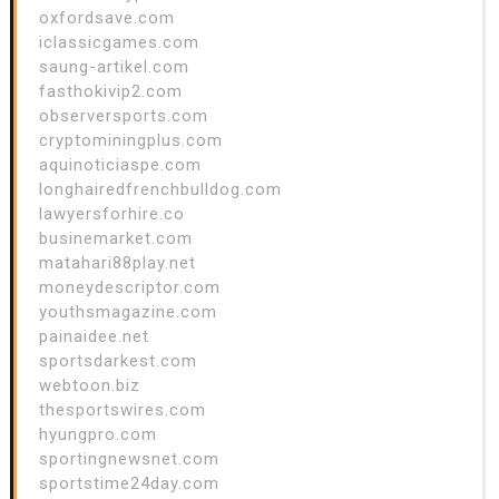
oxfordsave.com
iclassicgames.com
saung-artikel.com
fasthokivip2.com
observersports.com
cryptominingplus.com
aquinoticiaspe.com
longhairedfrenchbulldog.com
lawyersforhire.co
businemarket.com
matahari88play.net
moneydescriptor.com
youthsmagazine.com
painaidee.net
sportsdarkest.com
webtoon.biz
thesportswires.com
hyungpro.com
sportingnewsnet.com
sportstime24day.com