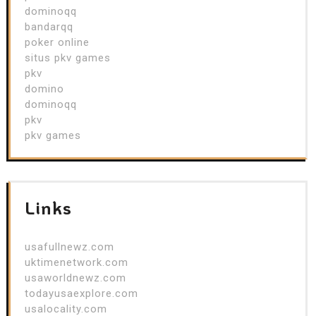
dominoqq
bandarqq
poker online
situs pkv games
pkv
domino
dominoqq
pkv
pkv games
Links
usafullnewz.com
uktimenetwork.com
usaworldnewz.com
todayusaexplore.com
usalocality.com