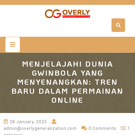
Skip
to
content
Open
Button
MENJELAJAHI DUNIA
GWINBOLA YANG
MENYENANGKAN: TREN
BARU DALAM PERMAINAN
ONLINE
28 January, 2025
admin@overlygeneralization.com
0 Comments
1
category