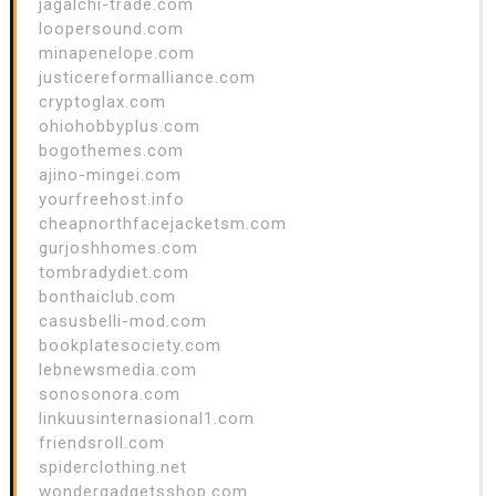
jagalchi-trade.com
loopersound.com
minapenelope.com
justicereformalliance.com
cryptoglax.com
ohiohobbyplus.com
bogothemes.com
ajino-mingei.com
yourfreehost.info
cheapnorthfacejacketsm.com
gurjoshhomes.com
tombradydiet.com
bonthaiclub.com
casusbelli-mod.com
bookplatesociety.com
lebnewsmedia.com
sonosonora.com
linkuusinternasional1.com
friendsroll.com
spiderclothing.net
wondergadgetsshop.com