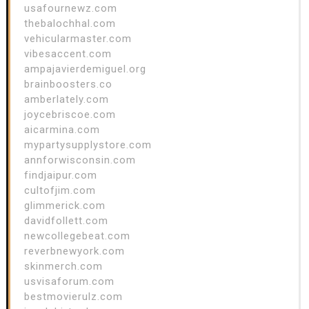
usafournewz.com
thebalochhal.com
vehicularmaster.com
vibesaccent.com
ampajavierdemiguel.org
brainboosters.co
amberlately.com
joycebriscoe.com
aicarmina.com
mypartysupplystore.com
annforwisconsin.com
findjaipur.com
cultofjim.com
glimmerick.com
davidfollett.com
newcollegebeat.com
reverbnewyork.com
skinmerch.com
usvisaforum.com
bestmovierulz.com