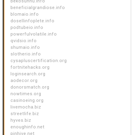
bekosunhu.info
beneficialgrandiose.info
blomaio.info
dosellinfoplete.info
podtubeio.info
powerfulvolatile.info
qvidsio.info
shumaio.info
slotherio.info
cysapluscertification.org
fortnitehacks.org
loginsearch.org
aodecor.org
donorsmatch.org
nowtimes.org
casinoeing.org
livemocha.biz
streetlife.biz
hyves.biz
enoughinfo.net
pinhive.net