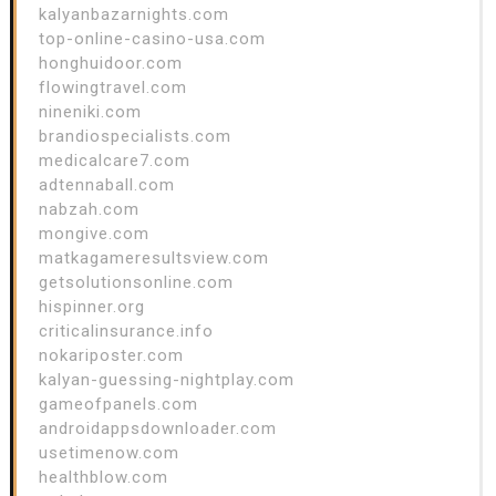
kalyanbazarnights.com
top-online-casino-usa.com
honghuidoor.com
flowingtravel.com
nineniki.com
brandiospecialists.com
medicalcare7.com
adtennaball.com
nabzah.com
mongive.com
matkagameresultsview.com
getsolutionsonline.com
hispinner.org
criticalinsurance.info
nokariposter.com
kalyan-guessing-nightplay.com
gameofpanels.com
androidappsdownloader.com
usetimenow.com
healthblow.com