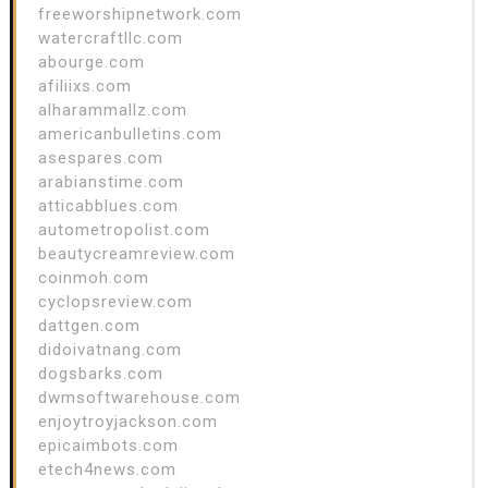
freeworshipnetwork.com
watercraftllc.com
abourge.com
afiliixs.com
alharammallz.com
americanbulletins.com
asespares.com
arabianstime.com
atticabblues.com
autometropolist.com
beautycreamreview.com
coinmoh.com
cyclopsreview.com
dattgen.com
didoivatnang.com
dogsbarks.com
dwmsoftwarehouse.com
enjoytroyjackson.com
epicaimbots.com
etech4news.com