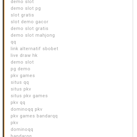
demo slot
demo slot pg
slot gratis
slot demo gacor
demo slot gratis
demo slot mahjong
qq
link alternatif sbobet
live draw hk
demo slot
pg demo
pkv games
situs qq
situs pkv
situs pkv games
pkv qq
dominoqq pkv
pkv games bandarqq
pkv
dominoqq
bandarqq