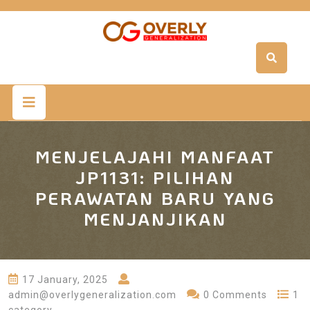
Skip
to
content
Open
Button
MENJELAJAHI MANFAAT
JP1131: PILIHAN
PERAWATAN BARU YANG
MENJANJIKAN
17 January, 2025
admin@overlygeneralization.com
0 Comments
1
category