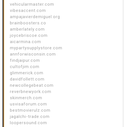
vehicularmaster.com
vibesaccent.com
ampajavierdemiguel.org
brainboosters.co
amberlately.com
joycebriscoe.com
aicarmina.com
mypartysupplystore.com
annforwisconsin.com
findjaipur.com
cultofjim.com
glimmerick.com
davidfollett.com
newcollegebeat.com
reverbnewyork.com
skinmerch.com
usvisaforum.com
bestmovierulz.com
jagalchi-trade.com
loopersound.com