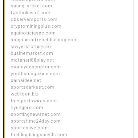
saung-artikel.com
fasthokivip2.com
observersports.com
cryptominingplus.com
aquinoticiaspe.com
longhairedfrenchbulldog.com
lawyersforhire.co
businemarket.com
matahari88play.net
moneydescriptor.com
youthsmagazine.com
painaidee.net
sportsdarkest.com
webtoon.biz
thesportswires.com
hyungpro.com
sportingnewsnet.com
sportstime24day.com
sporteslive.com
theblingblingshields.com