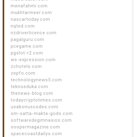
menafahmi.com
mukhtarmeer.com
nascartoday.com
nqted.com
nzdriverlicence.com
pagalguru.com
pcegame.com
pgslot-r2.com
ws-expression.com
zchotels.com
zepfo.com
technologynews5.com
teknoeduka.com
thenews-blog.com
todaycryptotimes.com
usabonuscodes.com
sm-satta-makta-gods.com
softwaredegimnasios.com
soopermagazine.com
spacecoastdailys.com