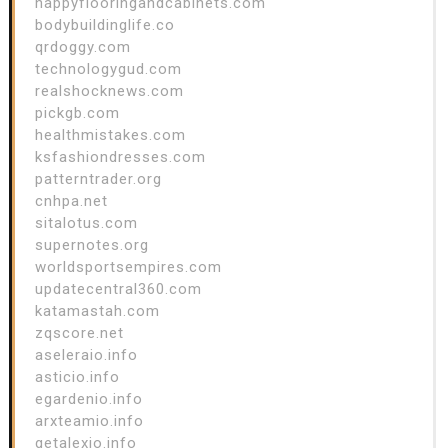
happyflooringandcabinets.com
bodybuildinglife.co
qrdoggy.com
technologygud.com
realshocknews.com
pickgb.com
healthmistakes.com
ksfashiondresses.com
patterntrader.org
cnhpa.net
sitalotus.com
supernotes.org
worldsportsempires.com
updatecentral360.com
katamastah.com
zqscore.net
aseleraio.info
asticio.info
egardenio.info
arxteamio.info
getalexio.info