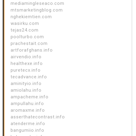
mediamingleseaco.com
mtsmarketingblog.com
nghekiemtien.com
wasirku.com
tejas24.com
poolturbo.com
prachestait.com
artforafghans.info
airvendio.info
healthexe.info
puretecx.info
tecadvance.info
aminityio.info
amiolahu.info
ampacheme.info
ampullahu.info
aromaxme.info
asserthatecontrast.info
atenderme.info
bangumiio.info