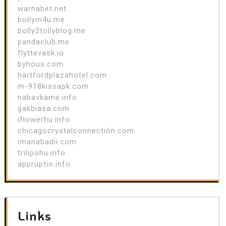
warnabet.net
bollym4u.me
bolly2tollyblog.me
pandaclub.me
flyttevask.io
byhous.com
hartfordplazahotel.com
m-918kissapk.com
nabavkame.info
gakbiasa.com
iflowerhu.info
chicagocrystalconnection.com
imanabadii.com
trilipohu.info
appruptio.info
Links