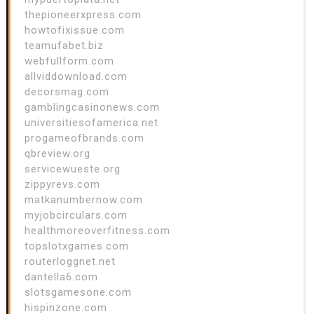
thepioneerxpress.com
howtofixissue.com
teamufabet.biz
webfullform.com
allviddownload.com
decorsmag.com
gamblingcasinonews.com
universitiesofamerica.net
progameofbrands.com
qbreview.org
servicewueste.org
zippyrevs.com
matkanumbernow.com
myjobcirculars.com
healthmoreoverfitness.com
topslotxgames.com
routerloggnet.net
dantella6.com
slotsgamesone.com
hispinzone.com