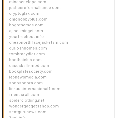
minapenelope.com
justicereformalliance.com
cryptoglax.com
ohiohobbyplus.com
bogothemes.com
ajino-mingei.com
yourfreehost.info
cheapnorthfacejacketsm.com
gurjoshhomes.com
tombradydiet.com
bonthaiclub.com
casusbelli-mod.com
bookplatesociety.com
lebnewsmedia.com
sonosonora.com
linkuusinternasional1.com
friendsroll.com
spiderclothing.net
wondergadgetsshop.com
seatgurunews.com
3net.info