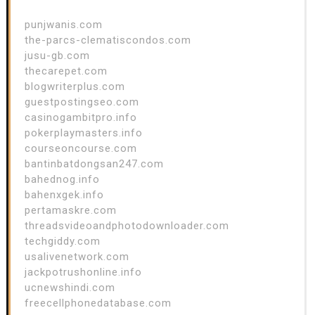
punjwanis.com
the-parcs-clematiscondos.com
jusu-gb.com
thecarepet.com
blogwriterplus.com
guestpostingseo.com
casinogambitpro.info
pokerplaymasters.info
courseoncourse.com
bantinbatdongsan247.com
bahednog.info
bahenxgek.info
pertamaskre.com
threadsvideoandphotodownloader.com
techgiddy.com
usalivenetwork.com
jackpotrushonline.info
ucnewshindi.com
freecellphonedatabase.com