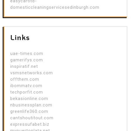
easycartltd-
domesticcleaningservicesedinburgh.com
Links
uae-times.com
gamerifys.com
inspiratif.net
vsmsnetworks.com
offthem.com
ibommatv.com
techporfit.com
bekasionline.com
nbusinessplan.com
greenlife360.com
cantshoutitout.com
expressufabet.biz
mypuertoplata.net