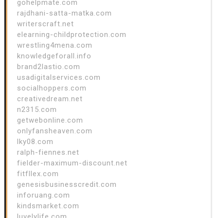
gohelpmate.com
rajdhani-satta-matka.com
writerscraft.net
elearning-childprotection.com
wrestling4mena.com
knowledgeforall.info
brand2lastio.com
usadigitalservices.com
socialhoppers.com
creativedream.net
n2315.com
getwebonline.com
onlyfansheaven.com
lky08.com
ralph-fiennes.net
fielder-maximum-discount.net
fitfllex.com
genesisbusinesscredit.com
inforuang.com
kindsmarket.com
luvelylife.com