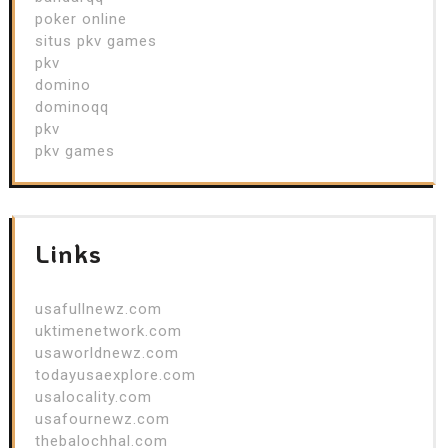
poker online
situs pkv games
pkv
domino
dominoqq
pkv
pkv games
Links
usafullnewz.com
uktimenetwork.com
usaworldnewz.com
todayusaexplore.com
usalocality.com
usafournewz.com
thebalochhal.com