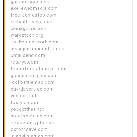
gamersrope.com
exellewebmedia.com
free-gamestop.com
sinbadtravels.com
ukmagzine.com
wareztech.org
usabestnetwork.com
jessepinkmanoutfit.com
umailsend.com
retarys.com
fasterformationcpf.com
goldensnuggles.com
lookbattlemap.com
buyrdpservice.com
yesport.net
tostylo.com
yougetthat.net
sportsnetclub.com
newbestcrypto.com
oxfordsave.com
iclassicgames.com