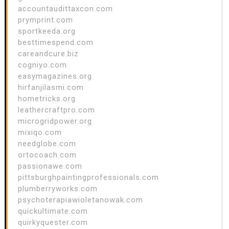
accountaudittaxcon.com
prymprint.com
sportkeeda.org
besttimespend.com
careandcure.biz
cogniyo.com
easymagazines.org
hirfanjilasmi.com
hometricks.org
leathercraftpro.com
microgridpower.org
mixiqo.com
needglobe.com
ortocoach.com
passionawe.com
pittsburghpaintingprofessionals.com
plumberryworks.com
psychoterapiawioletanowak.com
quickultimate.com
quirkyquester.com