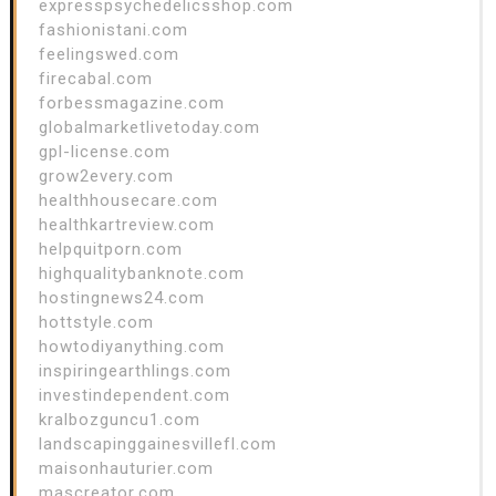
expresspsychedelicsshop.com
fashionistani.com
feelingswed.com
firecabal.com
forbessmagazine.com
globalmarketlivetoday.com
gpl-license.com
grow2every.com
healthhousecare.com
healthkartreview.com
helpquitporn.com
highqualitybanknote.com
hostingnews24.com
hottstyle.com
howtodiyanything.com
inspiringearthlings.com
investindependent.com
kralbozguncu1.com
landscapinggainesvillefl.com
maisonhauturier.com
mascreator.com