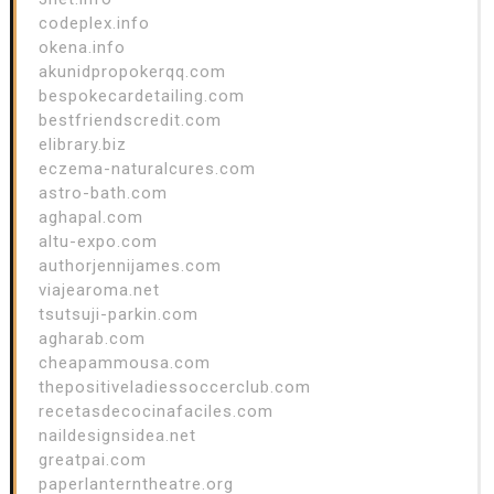
codeplex.info
okena.info
akunidpropokerqq.com
bespokecardetailing.com
bestfriendscredit.com
elibrary.biz
eczema-naturalcures.com
astro-bath.com
aghapal.com
altu-expo.com
authorjennijames.com
viajearoma.net
tsutsuji-parkin.com
agharab.com
cheapammousa.com
thepositiveladiessoccerclub.com
recetasdecocinafaciles.com
naildesignsidea.net
greatpai.com
paperlanterntheatre.org