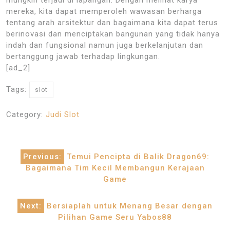
mereka, kita dapat memperoleh wawasan berharga
tentang arah arsitektur dan bagaimana kita dapat terus
berinovasi dan menciptakan bangunan yang tidak hanya
indah dan fungsional namun juga berkelanjutan dan
bertanggung jawab terhadap lingkungan.
[ad_2]
Tags:
slot
Category:
Judi Slot
Post
Previous:
Temui Pencipta di Balik Dragon69:
navigation
Bagaimana Tim Kecil Membangun Kerajaan
Game
Next:
Bersiaplah untuk Menang Besar dengan
Pilihan Game Seru Yabos88