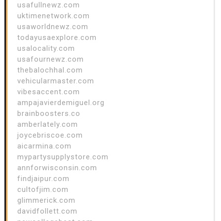
usafullnewz.com
uktimenetwork.com
usaworldnewz.com
todayusaexplore.com
usalocality.com
usafournewz.com
thebalochhal.com
vehicularmaster.com
vibesaccent.com
ampajavierdemiguel.org
brainboosters.co
amberlately.com
joycebriscoe.com
aicarmina.com
mypartysupplystore.com
annforwisconsin.com
findjaipur.com
cultofjim.com
glimmerick.com
davidfollett.com