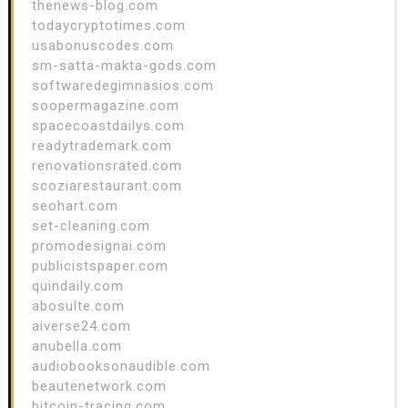
thenews-blog.com
todaycryptotimes.com
usabonuscodes.com
sm-satta-makta-gods.com
softwaredegimnasios.com
soopermagazine.com
spacecoastdailys.com
readytrademark.com
renovationsrated.com
scoziarestaurant.com
seohart.com
set-cleaning.com
promodesignai.com
publicistspaper.com
quindaily.com
abosulte.com
aiverse24.com
anubella.com
audiobooksonaudible.com
beautenetwork.com
bitcoin-tracing.com