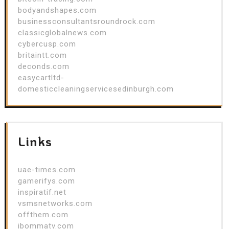
bodyandshapes.com
businessconsultantsroundrock.com
classicglobalnews.com
cybercusp.com
britaintt.com
deconds.com
easycartltd-
domesticcleaningservicesedinburgh.com
Links
uae-times.com
gamerifys.com
inspiratif.net
vsmsnetworks.com
offthem.com
ibommatv.com