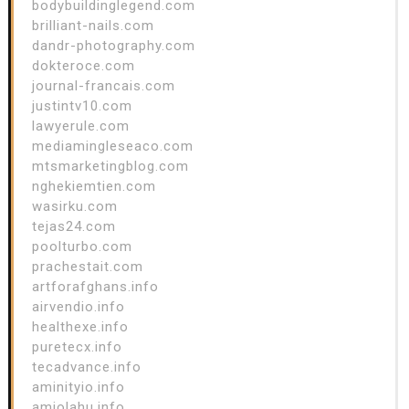
bodybuildinglegend.com
brilliant-nails.com
dandr-photography.com
dokteroce.com
journal-francais.com
justintv10.com
lawyerule.com
mediamingleseaco.com
mtsmarketingblog.com
nghekiemtien.com
wasirku.com
tejas24.com
poolturbo.com
prachestait.com
artforafghans.info
airvendio.info
healthexe.info
puretecx.info
tecadvance.info
aminityio.info
amiolahu.info