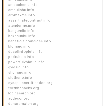
ampacheme.info
ampullahu.info
aromaxme.info
asserthatecontrast.info
atenderme.info
bangumiio.info
bekosunhu.info
beneficialgrandiose.info
blomaio.info
dosellinfoplete.info
podtubeio.info
powerfulvolatile.info
qvidsio.info
shumaio.info
slotherio.info
cysapluscertification.org
fortnitehacks.org
loginsearch.org
aodecor.org
donorsmatch.org