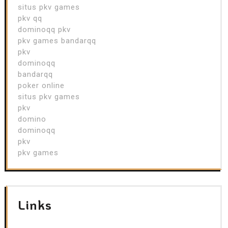
situs pkv games
pkv qq
dominoqq pkv
pkv games bandarqq
pkv
dominoqq
bandarqq
poker online
situs pkv games
pkv
domino
dominoqq
pkv
pkv games
Links