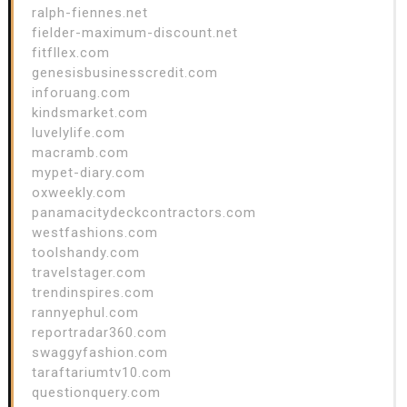
ralph-fiennes.net
fielder-maximum-discount.net
fitfllex.com
genesisbusinesscredit.com
inforuang.com
kindsmarket.com
luvelylife.com
macramb.com
mypet-diary.com
oxweekly.com
panamacitydeckcontractors.com
westfashions.com
toolshandy.com
travelstager.com
trendinspires.com
rannyephul.com
reportradar360.com
swaggyfashion.com
taraftariumtv10.com
questionquery.com