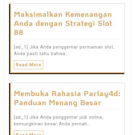
Maksimalkan Kemenangan
Anda dengan Strategi Slot
88
[ad_1] Jika Anda penggemar permainan slot,
Anda pasti tahu bahwa…
Read More
Membuka Rahasia Parlay4d:
Panduan Menang Besar
[ad_1] Jika Anda penggemar judi online,
kemungkinan besar Anda pernah…
Read More