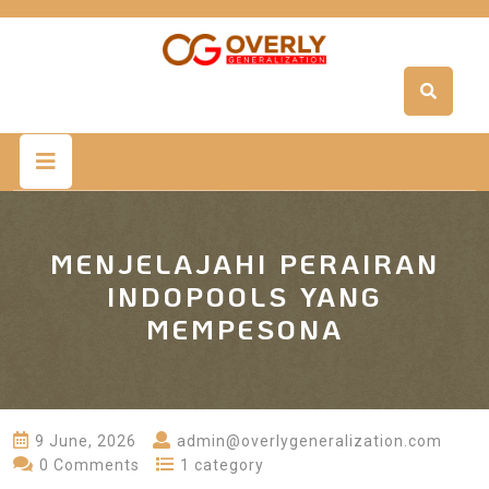
Skip
to
content
Open
Button
MENJELAJAHI PERAIRAN
INDOPOOLS YANG
MEMPESONA
9 June, 2026
admin@overlygeneralization.com
0 Comments
1 category