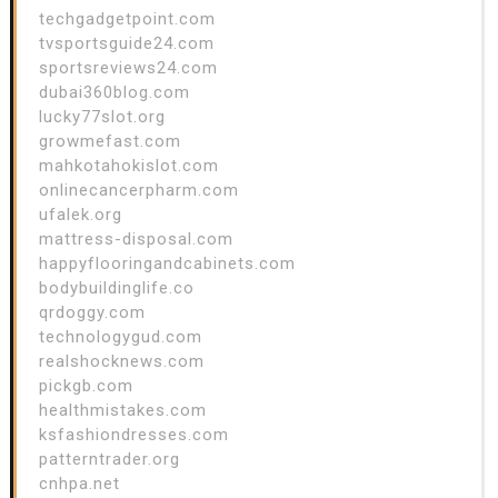
techgadgetpoint.com
tvsportsguide24.com
sportsreviews24.com
dubai360blog.com
lucky77slot.org
growmefast.com
mahkotahokislot.com
onlinecancerpharm.com
ufalek.org
mattress-disposal.com
happyflooringandcabinets.com
bodybuildinglife.co
qrdoggy.com
technologygud.com
realshocknews.com
pickgb.com
healthmistakes.com
ksfashiondresses.com
patterntrader.org
cnhpa.net