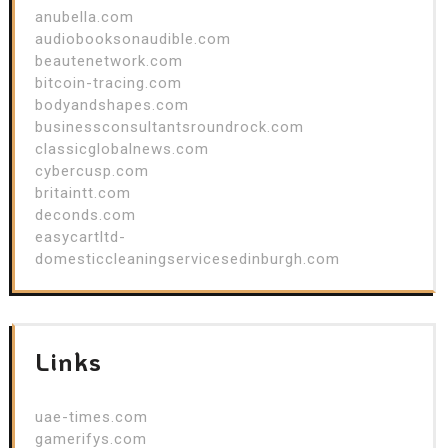
anubella.com
audiobooksonaudible.com
beautenetwork.com
bitcoin-tracing.com
bodyandshapes.com
businessconsultantsroundrock.com
classicglobalnews.com
cybercusp.com
britaintt.com
deconds.com
easycartltd-
domesticcleaningservicesedinburgh.com
Links
uae-times.com
gamerifys.com