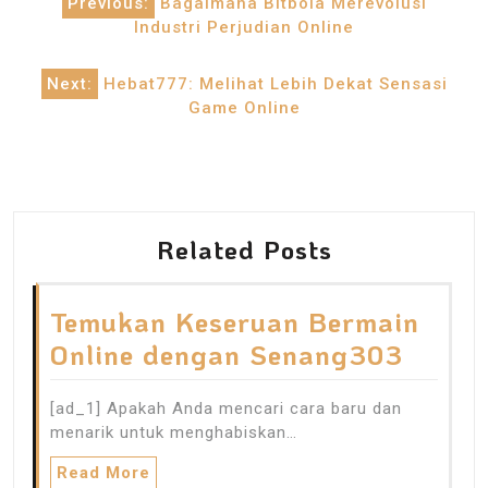
Previous:
Bagaimana Bitbola Merevolusi
navigation
Industri Perjudian Online
Next:
Hebat777: Melihat Lebih Dekat Sensasi
Game Online
Related Posts
Temukan Keseruan Bermain
Online dengan Senang303
[ad_1] Apakah Anda mencari cara baru dan
menarik untuk menghabiskan…
Read More