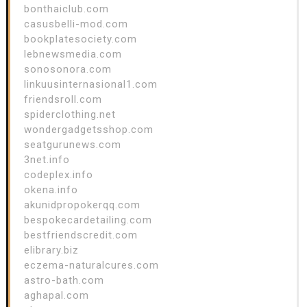
bonthaiclub.com
casusbelli-mod.com
bookplatesociety.com
lebnewsmedia.com
sonosonora.com
linkuusinternasional1.com
friendsroll.com
spiderclothing.net
wondergadgetsshop.com
seatgurunews.com
3net.info
codeplex.info
okena.info
akunidpropokerqq.com
bespokecardetailing.com
bestfriendscredit.com
elibrary.biz
eczema-naturalcures.com
astro-bath.com
aghapal.com