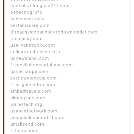
bantinbatdongsan247.com
bahednog.info
bahenxgek.info
pertamaskre.com
threadsvideoandphotodownloader.com
techgiddy.com
usalivenetwork.com
jackpotrushonline.info
ucnewshindi.com
freecellphonedatabase.com
gamersrope.com
exellewebmedia.com
free-gamestop.com
sinbadtravels.com
ukmagzine.com
wareztech.org
usabestnetwork.com
jessepinkmanoutfit.com
umailsend.com
retarys.com