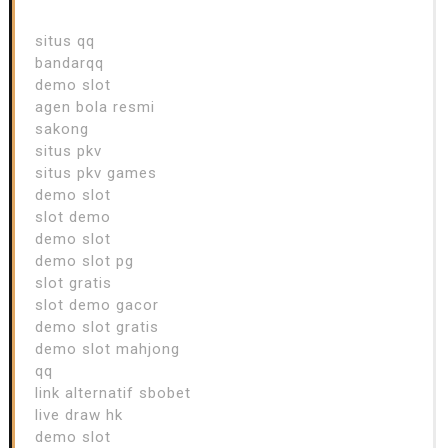
situs qq
bandarqq
demo slot
agen bola resmi
sakong
situs pkv
situs pkv games
demo slot
slot demo
demo slot
demo slot pg
slot gratis
slot demo gacor
demo slot gratis
demo slot mahjong
qq
link alternatif sbobet
live draw hk
demo slot