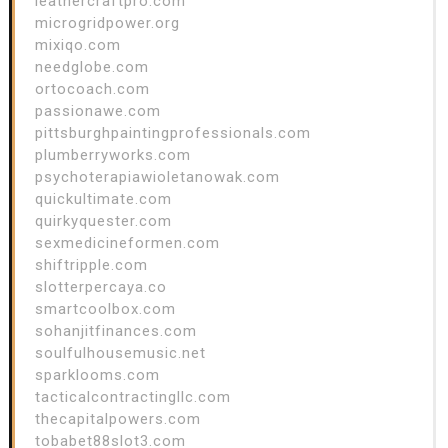
leathercraftpro.com
microgridpower.org
mixiqo.com
needglobe.com
ortocoach.com
passionawe.com
pittsburghpaintingprofessionals.com
plumberryworks.com
psychoterapiawioletanowak.com
quickultimate.com
quirkyquester.com
sexmedicineformen.com
shiftripple.com
slotterpercaya.co
smartcoolbox.com
sohanjitfinances.com
soulfulhousemusic.net
sparklooms.com
tacticalcontractingllc.com
thecapitalpowers.com
tobabet88slot3.com