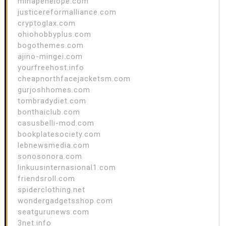
minapenelope.com
justicereformalliance.com
cryptoglax.com
ohiohobbyplus.com
bogothemes.com
ajino-mingei.com
yourfreehost.info
cheapnorthfacejacketsm.com
gurjoshhomes.com
tombradydiet.com
bonthaiclub.com
casusbelli-mod.com
bookplatesociety.com
lebnewsmedia.com
sonosonora.com
linkuusinternasional1.com
friendsroll.com
spiderclothing.net
wondergadgetsshop.com
seatgurunews.com
3net.info