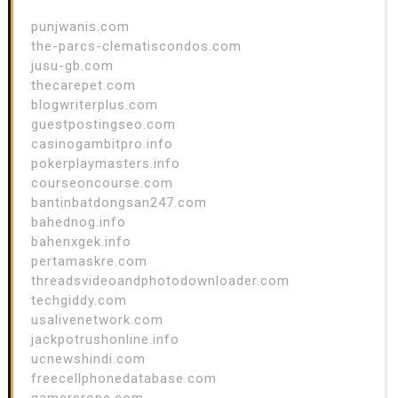
punjwanis.com
the-parcs-clematiscondos.com
jusu-gb.com
thecarepet.com
blogwriterplus.com
guestpostingseo.com
casinogambitpro.info
pokerplaymasters.info
courseoncourse.com
bantinbatdongsan247.com
bahednog.info
bahenxgek.info
pertamaskre.com
threadsvideoandphotodownloader.com
techgiddy.com
usalivenetwork.com
jackpotrushonline.info
ucnewshindi.com
freecellphonedatabase.com
gamersrope.com