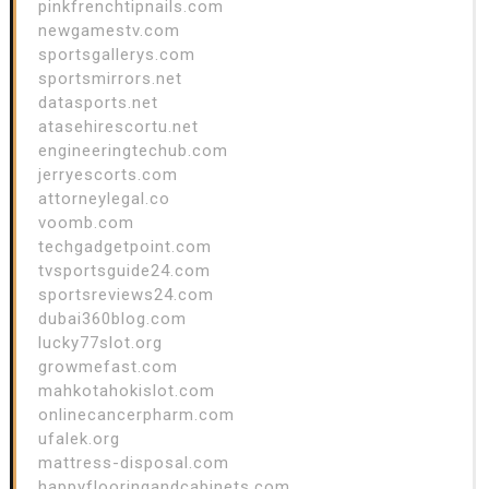
pinkfrenchtipnails.com
newgamestv.com
sportsgallerys.com
sportsmirrors.net
datasports.net
atasehirescortu.net
engineeringtechub.com
jerryescorts.com
attorneylegal.co
voomb.com
techgadgetpoint.com
tvsportsguide24.com
sportsreviews24.com
dubai360blog.com
lucky77slot.org
growmefast.com
mahkotahokislot.com
onlinecancerpharm.com
ufalek.org
mattress-disposal.com
happyflooringandcabinets.com