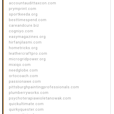
accountaudittaxcon.com
prymprint.com
sportkeeda.org
besttimespend.com
careandcure.biz
cogniyo.com
easymagazines.org
hirfanjilasmi.com
hometricks.org
leathercraftpro.com
microgridpower.org
mixiqo.com
needglobe.com
ortocoach.com
passionawe.com
pittsburghpaintingprofessionals.com
plumberryworks.com
psychoterapiawioletanowak.com
quickultimate.com
quirkyquester.com