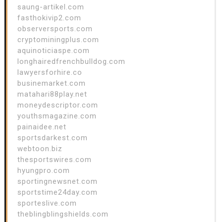
saung-artikel.com
fasthokivip2.com
observersports.com
cryptominingplus.com
aquinoticiaspe.com
longhairedfrenchbulldog.com
lawyersforhire.co
businemarket.com
matahari88play.net
moneydescriptor.com
youthsmagazine.com
painaidee.net
sportsdarkest.com
webtoon.biz
thesportswires.com
hyungpro.com
sportingnewsnet.com
sportstime24day.com
sporteslive.com
theblingblingshields.com