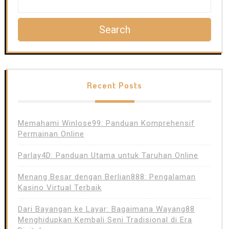
Search
Recent Posts
Memahami Winlose99: Panduan Komprehensif
Permainan Online
Parlay4D: Panduan Utama untuk Taruhan Online
Menang Besar dengan Berlian888: Pengalaman
Kasino Virtual Terbaik
Dari Bayangan ke Layar: Bagaimana Wayang88
Menghidupkan Kembali Seni Tradisional di Era