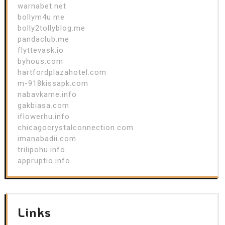
warnabet.net
bollym4u.me
bolly2tollyblog.me
pandaclub.me
flyttevask.io
byhous.com
hartfordplazahotel.com
m-918kissapk.com
nabavkame.info
gakbiasa.com
iflowerhu.info
chicagocrystalconnection.com
imanabadii.com
trilipohu.info
appruptio.info
Links