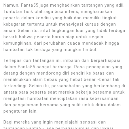
Namun, Fanta55 juga menghadirkan tantangan yang adil.
Tuntutan fisik olahraga bisa intens, mengharuskan
peserta dalam kondisi yang baik dan memiliki tingkat
kebugaran tertentu untuk menavigasi kursus dengan
aman. Selain itu, sifat lingkungan luar yang tidak terduga
berarti bahwa peserta harus siap untuk segala
kemungkinan, dari perubahan cuaca mendadak hingga
hambatan tak terduga yang mungkin timbul.
Terlepas dari tantangan ini, imbalan dari berpartisipasi
dalam Fanta55 sangat berharga. Rasa pencapaian yang
datang dengan mendorong diri sendiri ke batas dan
menaklukkan alam bebas yang hebat benar -benar tak
tertandingi. Selain itu, persahabatan yang berkembang di
antara para peserta saat mereka bekerja bersama untuk
mengatasi hambatan menciptakan rasa kebersamaan
dan pengalaman bersama yang sulit untuk ditiru dalam
pengaturan lain.
Bagi mereka yang ingin menjelajahi sensasi dan
tantangan Fanta55, ada berbagai kursus dan lokasi