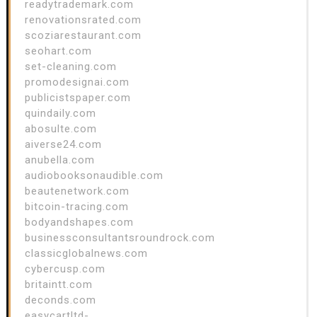
readytrademark.com
renovationsrated.com
scoziarestaurant.com
seohart.com
set-cleaning.com
promodesignai.com
publicistspaper.com
quindaily.com
abosulte.com
aiverse24.com
anubella.com
audiobooksonaudible.com
beautenetwork.com
bitcoin-tracing.com
bodyandshapes.com
businessconsultantsroundrock.com
classicglobalnews.com
cybercusp.com
britaintt.com
deconds.com
easycartltd-