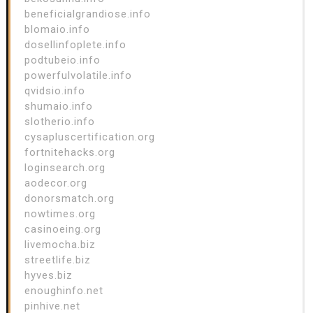
beneficialgrandiose.info
blomaio.info
dosellinfoplete.info
podtubeio.info
powerfulvolatile.info
qvidsio.info
shumaio.info
slotherio.info
cysapluscertification.org
fortnitehacks.org
loginsearch.org
aodecor.org
donorsmatch.org
nowtimes.org
casinoeing.org
livemocha.biz
streetlife.biz
hyves.biz
enoughinfo.net
pinhive.net