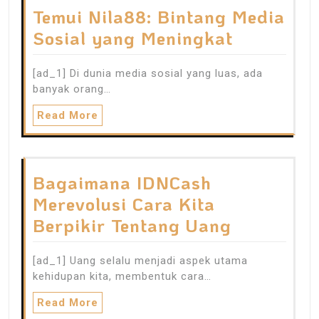
Temui Nila88: Bintang Media
Sosial yang Meningkat
[ad_1] Di dunia media sosial yang luas, ada
banyak orang…
Read More
Bagaimana IDNCash
Merevolusi Cara Kita
Berpikir Tentang Uang
[ad_1] Uang selalu menjadi aspek utama
kehidupan kita, membentuk cara…
Read More