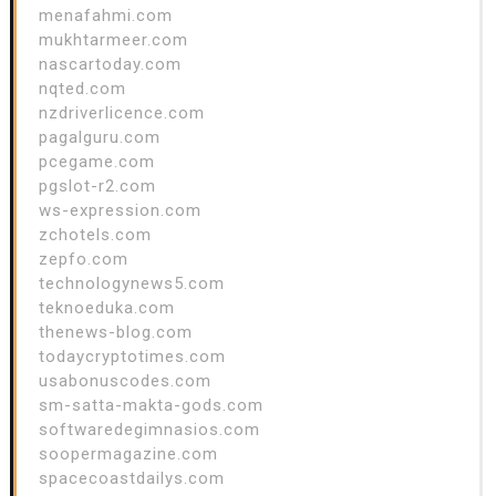
menafahmi.com
mukhtarmeer.com
nascartoday.com
nqted.com
nzdriverlicence.com
pagalguru.com
pcegame.com
pgslot-r2.com
ws-expression.com
zchotels.com
zepfo.com
technologynews5.com
teknoeduka.com
thenews-blog.com
todaycryptotimes.com
usabonuscodes.com
sm-satta-makta-gods.com
softwaredegimnasios.com
soopermagazine.com
spacecoastdailys.com