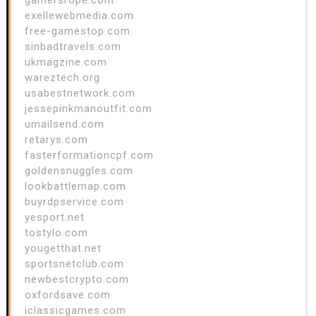
exellewebmedia.com
free-gamestop.com
sinbadtravels.com
ukmagzine.com
wareztech.org
usabestnetwork.com
jessepinkmanoutfit.com
umailsend.com
retarys.com
fasterformationcpf.com
goldensnuggles.com
lookbattlemap.com
buyrdpservice.com
yesport.net
tostylo.com
yougetthat.net
sportsnetclub.com
newbestcrypto.com
oxfordsave.com
iclassicgames.com