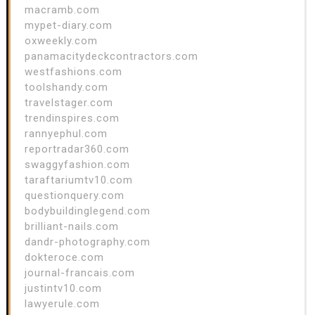
macramb.com
mypet-diary.com
oxweekly.com
panamacitydeckcontractors.com
westfashions.com
toolshandy.com
travelstager.com
trendinspires.com
rannyephul.com
reportradar360.com
swaggyfashion.com
taraftariumtv10.com
questionquery.com
bodybuildinglegend.com
brilliant-nails.com
dandr-photography.com
dokteroce.com
journal-francais.com
justintv10.com
lawyerule.com