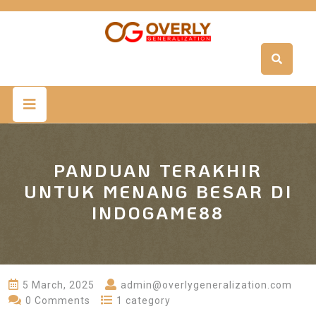
Skip
to
content
Open
Button
PANDUAN TERAKHIR
UNTUK MENANG BESAR DI
INDOGAME88
5 March, 2025
admin@overlygeneralization.com
0 Comments
1 category