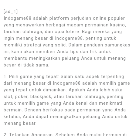
[ad_1]
Indogame88 adalah platform perjudian online populer
yang menawarkan berbagai macam permainan kasino,
taruhan olahraga, dan opsi lotere. Bagi mereka yang
ingin menang besar di Indogame88, penting untuk
memiliki strategi yang solid. Dalam panduan pamungkas
ini, kami akan memberi Anda tips dan trik untuk
membantu meningkatkan peluang Anda untuk menang
besar di tidak sama.
1. Pilih game yang tepat: Salah satu aspek terpenting
dari menang besar di Indogame88 adalah memilih game
yang tepat untuk dimainkan. Apakah Anda lebih suka
slot, poker, blackjack, atau taruhan olahraga, penting
untuk memilih game yang Anda kenal dan menikmati
bermain. Dengan berfokus pada permainan yang Anda
ketahui, Anda dapat meningkatkan peluang Anda untuk
menang besar.
2. Tetapkan Anggaran: Sebelum Anda mulai bermain di