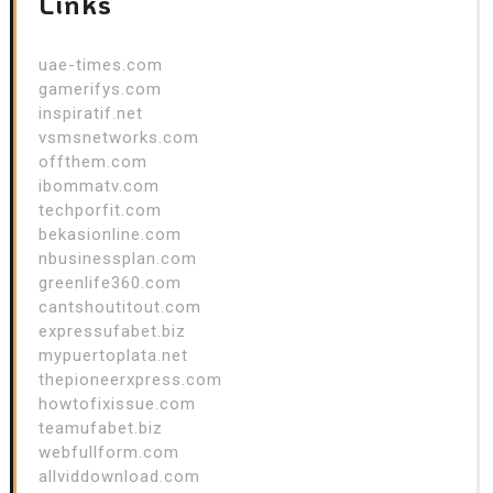
Links
uae-times.com
gamerifys.com
inspiratif.net
vsmsnetworks.com
offthem.com
ibommatv.com
techporfit.com
bekasionline.com
nbusinessplan.com
greenlife360.com
cantshoutitout.com
expressufabet.biz
mypuertoplata.net
thepioneerxpress.com
howtofixissue.com
teamufabet.biz
webfullform.com
allviddownload.com