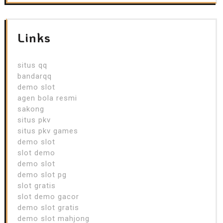
Links
situs qq
bandarqq
demo slot
agen bola resmi
sakong
situs pkv
situs pkv games
demo slot
slot demo
demo slot
demo slot pg
slot gratis
slot demo gacor
demo slot gratis
demo slot mahjong