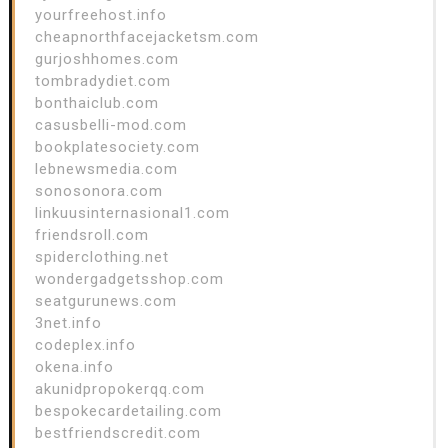
yourfreehost.info
cheapnorthfacejacketsm.com
gurjoshhomes.com
tombradydiet.com
bonthaiclub.com
casusbelli-mod.com
bookplatesociety.com
lebnewsmedia.com
sonosonora.com
linkuusinternasional1.com
friendsroll.com
spiderclothing.net
wondergadgetsshop.com
seatgurunews.com
3net.info
codeplex.info
okena.info
akunidpropokerqq.com
bespokecardetailing.com
bestfriendscredit.com