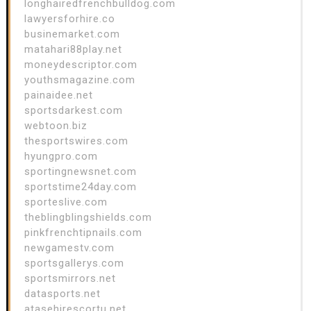
longhairedfrenchbulldog.com
lawyersforhire.co
businemarket.com
matahari88play.net
moneydescriptor.com
youthsmagazine.com
painaidee.net
sportsdarkest.com
webtoon.biz
thesportswires.com
hyungpro.com
sportingnewsnet.com
sportstime24day.com
sporteslive.com
theblingblingshields.com
pinkfrenchtipnails.com
newgamestv.com
sportsgallerys.com
sportsmirrors.net
datasports.net
atasehirescortu.net