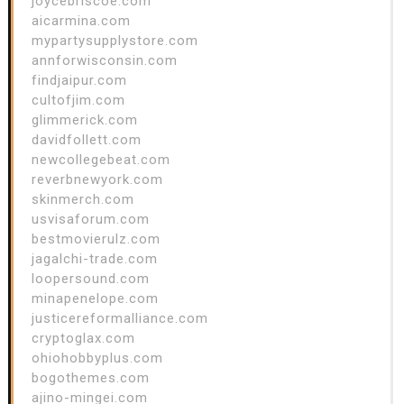
joycebriscoe.com
aicarmina.com
mypartysupplystore.com
annforwisconsin.com
findjaipur.com
cultofjim.com
glimmerick.com
davidfollett.com
newcollegebeat.com
reverbnewyork.com
skinmerch.com
usvisaforum.com
bestmovierulz.com
jagalchi-trade.com
loopersound.com
minapenelope.com
justicereformalliance.com
cryptoglax.com
ohiohobbyplus.com
bogothemes.com
ajino-mingei.com