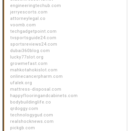
engineeringtechub.com
jerryescorts.com
attorneylegal.co
voomb.com
techgadgetpoint.com
tvsportsguide24.com
sportsreviews24.com
dubai360blog.com
lucky77slot.org
growmefast.com
mahkotahokislot.com
onlinecancerpharm.com
ufalek.org
mattress-disposal.com
happyflooringandcabinets.com
bodybuildinglife.co
qrdoggy.com
technologygud.com
realshocknews.com
pickgb.com