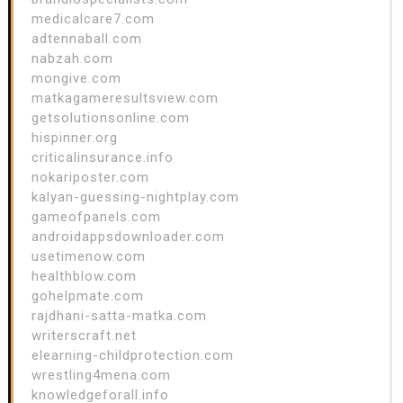
medicalcare7.com
adtennaball.com
nabzah.com
mongive.com
matkagameresultsview.com
getsolutionsonline.com
hispinner.org
criticalinsurance.info
nokariposter.com
kalyan-guessing-nightplay.com
gameofpanels.com
androidappsdownloader.com
usetimenow.com
healthblow.com
gohelpmate.com
rajdhani-satta-matka.com
writerscraft.net
elearning-childprotection.com
wrestling4mena.com
knowledgeforall.info