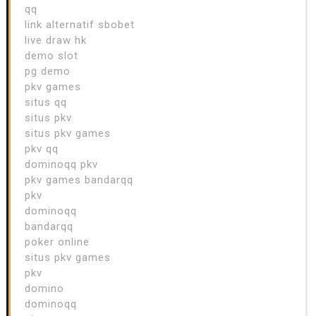
qq
link alternatif sbobet
live draw hk
demo slot
pg demo
pkv games
situs qq
situs pkv
situs pkv games
pkv qq
dominoqq pkv
pkv games bandarqq
pkv
dominoqq
bandarqq
poker online
situs pkv games
pkv
domino
dominoqq