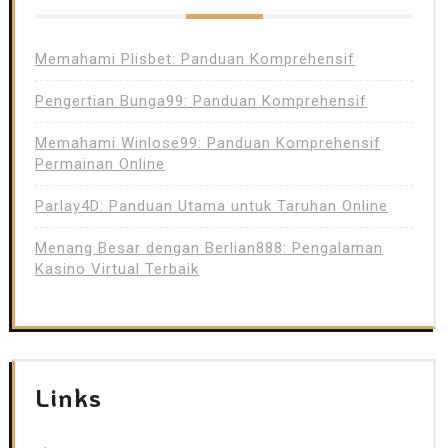
Memahami Plisbet: Panduan Komprehensif
Pengertian Bunga99: Panduan Komprehensif
Memahami Winlose99: Panduan Komprehensif
Permainan Online
Parlay4D: Panduan Utama untuk Taruhan Online
Menang Besar dengan Berlian888: Pengalaman
Kasino Virtual Terbaik
Links