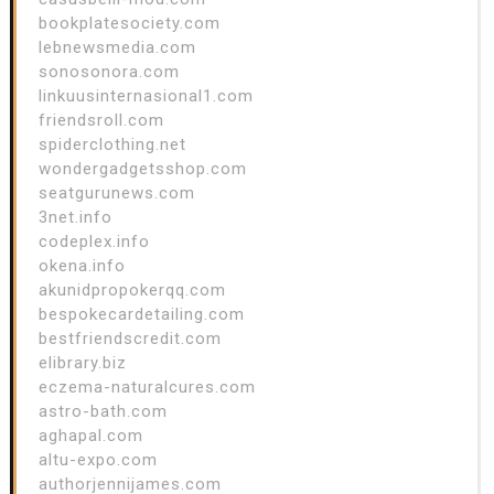
bookplatesociety.com
lebnewsmedia.com
sonosonora.com
linkuusinternasional1.com
friendsroll.com
spiderclothing.net
wondergadgetsshop.com
seatgurunews.com
3net.info
codeplex.info
okena.info
akunidpropokerqq.com
bespokecardetailing.com
bestfriendscredit.com
elibrary.biz
eczema-naturalcures.com
astro-bath.com
aghapal.com
altu-expo.com
authorjennijames.com