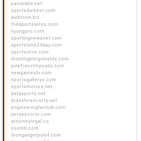
painaidee.net
sportsdarkest.com
webtoon.biz
thesportswires.com
hyungpro.com
sportingnewsnet.com
sportstime24day.com
sporteslive.com
theblingblingshields.com
pinkfrenchtipnails.com
newgamestv.com
sportsgallerys.com
sportsmirrors.net
datasports.net
atasehirescortu.net
engineeringtechub.com
jerryescorts.com
attorneylegal.co
voomb.com
techgadgetpoint.com