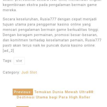
kegembiraan ekstra pada pengalaman bermain game
mereka.
Secara keseluruhan, Rusia777 dengan cepat menjadi
tujuan utama para penggemar kasino online yang
mencari pengalaman bermain game berkualitas tinggi.
Dengan beragam permainan, promosi besar-besaran,
dan komitmen terhadap keselamatan pemain, Rusia777
pasti akan terus naik ke puncak dunia kasino online.
[ad_2]
Tags:
slot
Category:
Judi Slot
Post
Previous:
Temukan Dunia Mewah Ultra88:
navigation
Destinasi Utama bagi Para High Roller