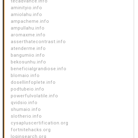
tecadvance.info
aminityio.info
amiolahu.info
ampacheme.info
ampullahu.info
aromaxme.info
asserthatecontrast.info
atenderme.info
bangumiio.info
bekosunhu.info
beneficialgrandiose.info
blomaio.info
dosellinfoplete.info
podtubeio.info
powerfulvolatile.info
qvidsio.info
shumaio.info
slotherio.info
cysapluscertification.org
fortnitehacks.org
loginsearch.org