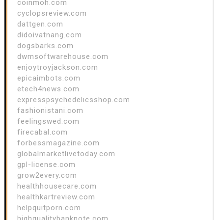
coinmoh.com
cyclopsreview.com
dattgen.com
didoivatnang.com
dogsbarks.com
dwmsoftwarehouse.com
enjoytroyjackson.com
epicaimbots.com
etech4news.com
expresspsychedelicsshop.com
fashionistani.com
feelingswed.com
firecabal.com
forbessmagazine.com
globalmarketlivetoday.com
gpl-license.com
grow2every.com
healthhousecare.com
healthkartreview.com
helpquitporn.com
highqualitybanknote.com