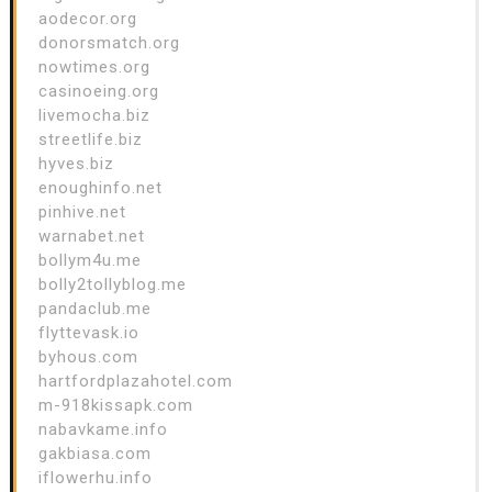
aodecor.org
donorsmatch.org
nowtimes.org
casinoeing.org
livemocha.biz
streetlife.biz
hyves.biz
enoughinfo.net
pinhive.net
warnabet.net
bollym4u.me
bolly2tollyblog.me
pandaclub.me
flyttevask.io
byhous.com
hartfordplazahotel.com
m-918kissapk.com
nabavkame.info
gakbiasa.com
iflowerhu.info