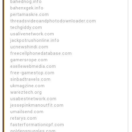
bahednog.info
bahenxgek.info
pertamaskre.com
threadsvideoandphotodownloader.com
techgiddy.com
usalivenetwork.com
jackpotrushonline.info
ucnewshindi.com
freecellphonedatabase.com
gamersrope.com
exellewebmedia.com
free-gamestop.com
sinbadtravels.com
ukmagzine.com
wareztech.org
usabestnetwork.com
jessepinkmanoutfit.com
umailsend.com
retarys.com
fasterformationcpf.com
goldensnuggles.com