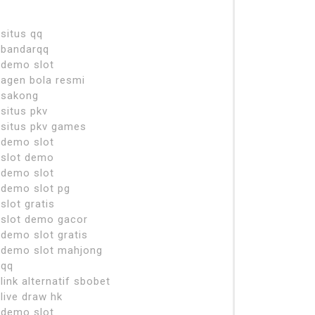
situs qq
bandarqq
demo slot
agen bola resmi
sakong
situs pkv
situs pkv games
demo slot
slot demo
demo slot
demo slot pg
slot gratis
slot demo gacor
demo slot gratis
demo slot mahjong
qq
link alternatif sbobet
live draw hk
demo slot