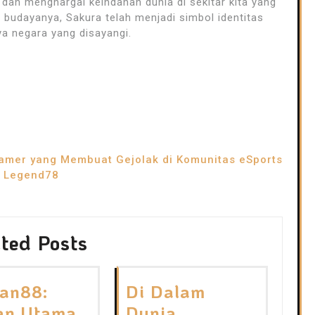
dan menghargai keindahan dunia di sekitar kita yang
 budayanya, Sakura telah menjadi simbol identitas
a negara yang disayangi.
amer yang Membuat Gejolak di Komunitas eSports
a Legend78
ted Posts
an88:
Di Dalam
an Utama
Dunia