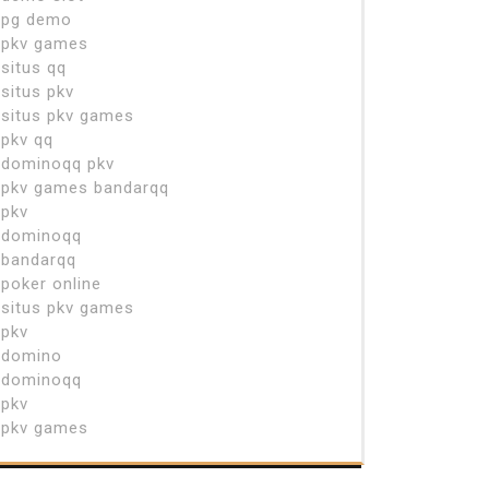
pg demo
pkv games
situs qq
situs pkv
situs pkv games
pkv qq
dominoqq pkv
pkv games bandarqq
pkv
dominoqq
bandarqq
poker online
situs pkv games
pkv
domino
dominoqq
pkv
pkv games