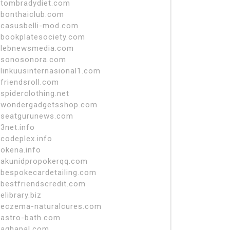
tombradydiet.com
bonthaiclub.com
casusbelli-mod.com
bookplatesociety.com
lebnewsmedia.com
sonosonora.com
linkuusinternasional1.com
friendsroll.com
spiderclothing.net
wondergadgetsshop.com
seatgurunews.com
3net.info
codeplex.info
okena.info
akunidpropokerqq.com
bespokecardetailing.com
bestfriendscredit.com
elibrary.biz
eczema-naturalcures.com
astro-bath.com
aghapal.com