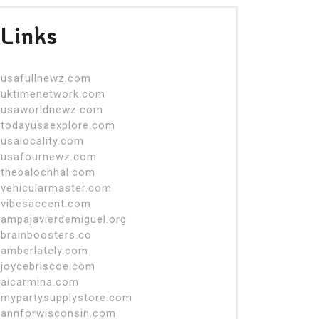
Links
usafullnewz.com
uktimenetwork.com
usaworldnewz.com
todayusaexplore.com
usalocality.com
usafournewz.com
thebalochhal.com
vehicularmaster.com
vibesaccent.com
ampajavierdemiguel.org
brainboosters.co
amberlately.com
joycebriscoe.com
aicarmina.com
mypartysupplystore.com
annforwisconsin.com