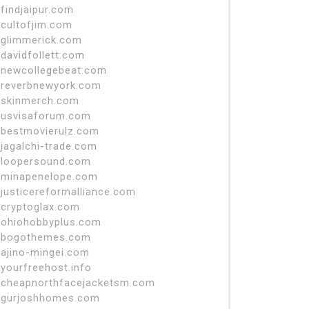
findjaipur.com
cultofjim.com
glimmerick.com
davidfollett.com
newcollegebeat.com
reverbnewyork.com
skinmerch.com
usvisaforum.com
bestmovierulz.com
jagalchi-trade.com
loopersound.com
minapenelope.com
justicereformalliance.com
cryptoglax.com
ohiohobbyplus.com
bogothemes.com
ajino-mingei.com
yourfreehost.info
cheapnorthfacejacketsm.com
gurjoshhomes.com