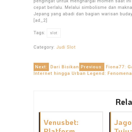
pengingat untuk menghargai momen saat ini 
cepat berlalu. Melalui simbolisme dan makna
Jepang yang abadi dan bagian warisan buday
[ad_2]
Tags:
slot
Category:
Judi Slot
Post
Next:
Dari Bisikan
Previous:
Fiona77: G
Internet hingga Urban Legend: Fenomen
navigation
Rela
Venusbet:
Jago
Platform
Tuju