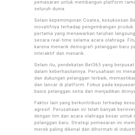
pemasaran untuk membangun platform ramah
seluruh dunia.
Selain kepemimpinan Coates, kesuksesan Be
inovatifnya terhadap pengembangan produk.
pertama yang menawarkan taruhan langsun
secara real-time selama acara olahraga. Fit
karena menarik demografi pelanggan baru ya
interaktif dan menarik.
Selain itu, pendekatan Bet365 yang berpusa
dalam keberhasilannya. Perusahaan ini mena
dan dukungan pelanggan terbaik, memastik
dan lancar di platform. Fokus pada kepua
basis pelanggan setia dan menjadikan diriny
Faktor lain yang berkontribusi terhadap ke
agresif. Perusahaan ini telah banyak berinv
dengan tim dan acara olahraga besar untuk 
pelanggan baru. Strategi pemasaran ini memb
merek paling dikenal dan dihormati di industr