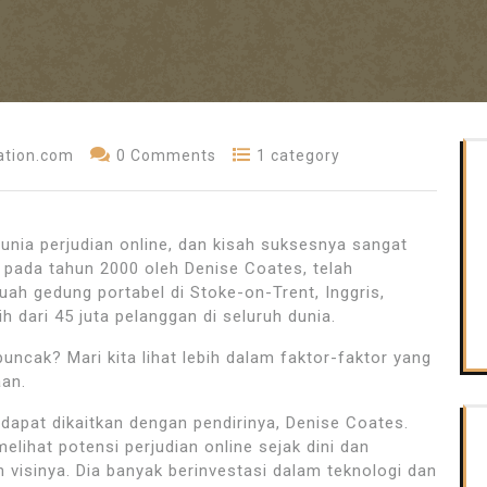
ation.com
0 Comments
1 category
unia perjudian online, dan kisah suksesnya sangat
 pada tahun 2000 oleh Denise Coates, telah
uah gedung portabel di Stoke-on-Trent, Inggris,
 dari 45 juta pelanggan di seluruh dunia.
puncak? Mari kita lihat lebih dalam faktor-faktor yang
aan.
dapat dikaitkan dengan pendirinya, Denise Coates.
lihat potensi perjudian online sejak dini dan
visinya. Dia banyak berinvestasi dalam teknologi dan