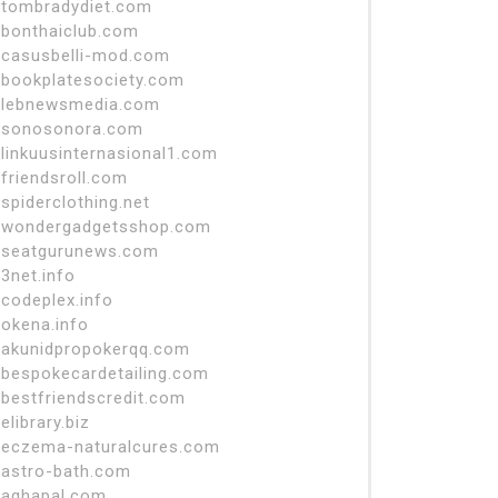
tombradydiet.com
bonthaiclub.com
casusbelli-mod.com
bookplatesociety.com
lebnewsmedia.com
sonosonora.com
linkuusinternasional1.com
friendsroll.com
spiderclothing.net
wondergadgetsshop.com
seatgurunews.com
3net.info
codeplex.info
okena.info
akunidpropokerqq.com
bespokecardetailing.com
bestfriendscredit.com
elibrary.biz
eczema-naturalcures.com
astro-bath.com
aghapal.com