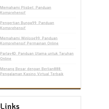
Memahami Plisbet: Panduan
Komprehensif
Pengertian Bunga99: Panduan
Komprehensif
Memahami Winlose99: Panduan
Komprehensif Permainan Online
Parlay4D: Panduan Utama untuk Taruhan
Online
Menang Besar dengan Berlian888:
Pengalaman Kasino Virtual Terbaik
Links