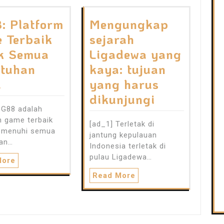
: Platform
Mengungkap
 Terbaik
sejarah
k Semua
Ligadewa yang
tuhan
kaya: tujuan
a
yang harus
dikunjungi
GG88 adalah
m game terbaik
[ad_1] Terletak di
emenuhi semua
jantung kepulauan
han…
Indonesia terletak di
pulau Ligadewa…
More
Read More