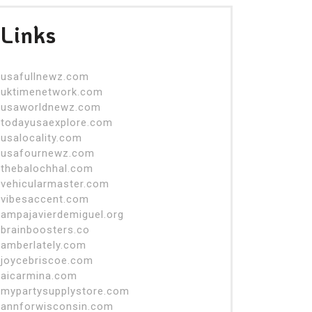
Links
usafullnewz.com
uktimenetwork.com
usaworldnewz.com
todayusaexplore.com
usalocality.com
usafournewz.com
thebalochhal.com
vehicularmaster.com
vibesaccent.com
ampajavierdemiguel.org
brainboosters.co
amberlately.com
joycebriscoe.com
aicarmina.com
mypartysupplystore.com
annforwisconsin.com