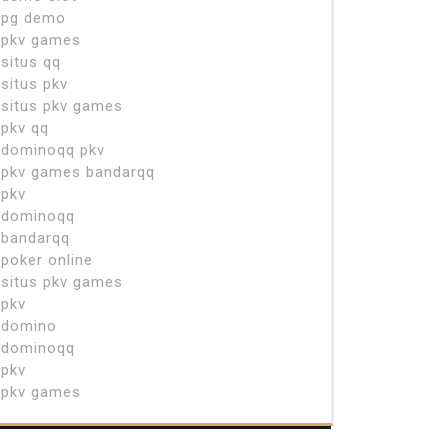
pg demo
pkv games
situs qq
situs pkv
situs pkv games
pkv qq
dominoqq pkv
pkv games bandarqq
pkv
dominoqq
bandarqq
poker online
situs pkv games
pkv
domino
dominoqq
pkv
pkv games