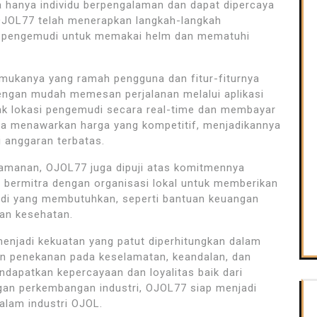
hanya individu berpengalaman dan dapat dipercaya
, OJOL77 telah menerapkan langkah-langkah
an pengemudi untuk memakai helm dan mematuhi
rmukanya yang ramah pengguna dan fitur-fiturnya
ngan mudah memesan perjalanan melalui aplikasi
 lokasi pengemudi secara real-time dan membayar
juga menawarkan harga yang kompetitif, menjadikannya
i anggaran terbatas.
amanan, OJOL77 juga dipuji atas komitmennya
i bermitra dengan organisasi lokal untuk memberikan
i yang membutuhkan, seperti bantuan keuangan
an kesehatan.
enjadi kekuatan yang patut diperhitungkan dalam
an penekanan pada keselamatan, keandalan, dan
endapatkan kepercayaan dan loyalitas baik dari
an perkembangan industri, OJOL77 siap menjadi
alam industri OJOL.