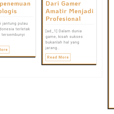
 penemuan
Dari Gamer
ologis
Amatir Menjadi
Profesional
i jantung pulau
donesia terletak
[ad_1] Dalam dunia
 tersembunyi
game, kisah sukses
bukanlah hal yang
jarang…
More
Read More