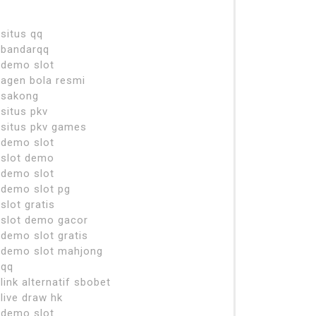
situs qq
bandarqq
demo slot
agen bola resmi
sakong
situs pkv
situs pkv games
demo slot
slot demo
demo slot
demo slot pg
slot gratis
slot demo gacor
demo slot gratis
demo slot mahjong
qq
link alternatif sbobet
live draw hk
demo slot