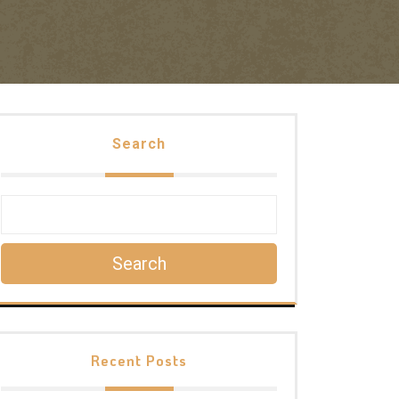
Search
Search
Recent Posts