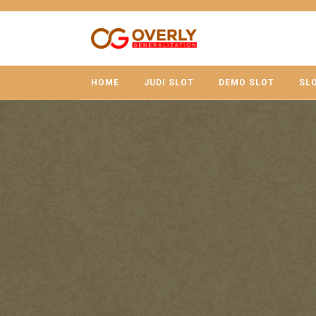
Skip
to
content
HOME
JUDI SLOT
DEMO SLOT
SL