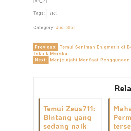
[ad_2]
Tags:
slot
Category:
Judi Slot
Post
Previous:
Temui Seniman Enigmatis di Ba
Teknik Mereka
navigation
Next:
Menjelajahi Manfaat Penggunaan
Rela
Temui Zeus711:
Maha
Bintang yang
Perm
sedang naik
ters