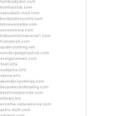
tombradydiet.com
bonthaiclub.com
casusbelli-mod.com
bookplatesociety.com
lebnewsmedia.com
sonosonora.com
linkuusinternasional1.com
friendsroll.com
spiderclothing.net
wondergadgetsshop.com
seatgurunews.com
3net.info
codeplex.info
okena.info
akunidpropokerqq.com
bespokecardetailing.com
bestfriendscredit.com
elibrary.biz
eczema-naturalcures.com
astro-bath.com
aghapal.com