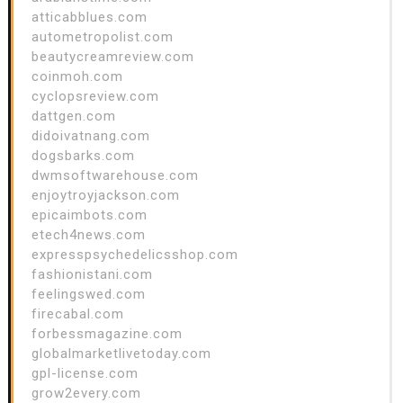
atticabblues.com
autometropolist.com
beautycreamreview.com
coinmoh.com
cyclopsreview.com
dattgen.com
didoivatnang.com
dogsbarks.com
dwmsoftwarehouse.com
enjoytroyjackson.com
epicaimbots.com
etech4news.com
expresspsychedelicsshop.com
fashionistani.com
feelingswed.com
firecabal.com
forbessmagazine.com
globalmarketlivetoday.com
gpl-license.com
grow2every.com