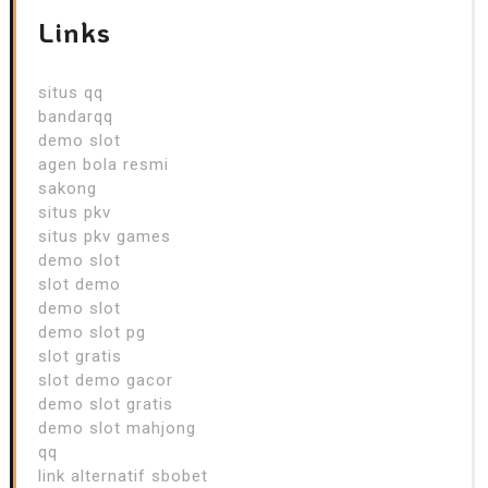
Links
situs qq
bandarqq
demo slot
agen bola resmi
sakong
situs pkv
situs pkv games
demo slot
slot demo
demo slot
demo slot pg
slot gratis
slot demo gacor
demo slot gratis
demo slot mahjong
qq
link alternatif sbobet