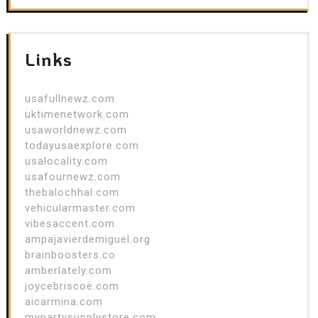
Links
usafullnewz.com
uktimenetwork.com
usaworldnewz.com
todayusaexplore.com
usalocality.com
usafournewz.com
thebalochhal.com
vehicularmaster.com
vibesaccent.com
ampajavierdemiguel.org
brainboosters.co
amberlately.com
joycebriscoe.com
aicarmina.com
mypartysupplystore.com