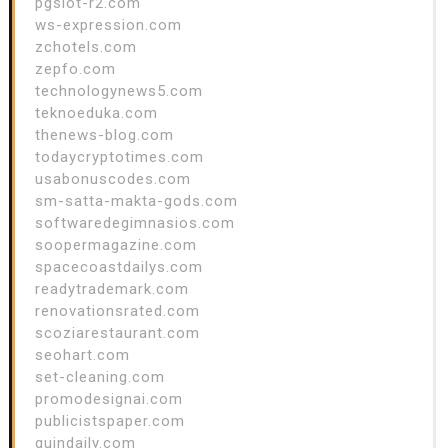
pgslot-r2.com
ws-expression.com
zchotels.com
zepfo.com
technologynews5.com
teknoeduka.com
thenews-blog.com
todaycryptotimes.com
usabonuscodes.com
sm-satta-makta-gods.com
softwaredegimnasios.com
soopermagazine.com
spacecoastdailys.com
readytrademark.com
renovationsrated.com
scoziarestaurant.com
seohart.com
set-cleaning.com
promodesignai.com
publicistspaper.com
quindaily.com