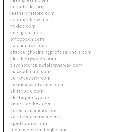
hirfanjilasmi.com
hometricks.org
leathercraftpro.com
microgridpower.org
mixiqo.com
needglobe.com
ortocoach.com
passionawe.com
pittsburghpaintingprofessionals.com
plumberryworks.com
psychoterapiawioletanowak.com
quickultimate.com
quirkyquester.com
sexmedicineformen.com
shiftripple.com
slotterpercaya.co
smartcoolbox.com
sohanjitfinances.com
soulfulhousemusic.net
sparklooms.com
tacticalcontractingllc.com