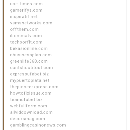
uae-times.com
gamerifys.com
inspiratif.net
vsmsnetworks.com
offthem.com
ibommatv.com
techporfit.com
bekasionline.com
nbusinessplan.com
greenlife360.com
cantshoutitout.com
expressufabet.biz
mypuertoplata.net
thepioneerxpress.com
howtofixissue.com
teamufabet.biz
webfullform.com
allviddownload.com
decorsmag.com
gamblingcasinonews.com