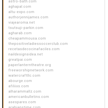
astro-bath.com
aghapal.com
altu-expo.com
authorjennijames.com
viajearoma.net
tsutsuji-parkin.com
agharab.com
cheapammousa.com
thepositiveladiessoccerclub.com
recetasdecocinafaciles.com
naildesignsidea.net
greatpai.com
paperlanterntheatre.org
freeworshipnetwork.com
watercraftllc.com
abourge.com
afiliixs.com
alharammallz.com
americanbulletins.com
asespares.com
arabianstime.com