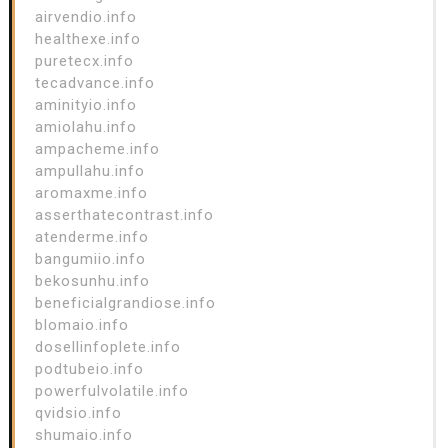
airvendio.info
healthexe.info
puretecx.info
tecadvance.info
aminityio.info
amiolahu.info
ampacheme.info
ampullahu.info
aromaxme.info
asserthatecontrast.info
atenderme.info
bangumiio.info
bekosunhu.info
beneficialgrandiose.info
blomaio.info
dosellinfoplete.info
podtubeio.info
powerfulvolatile.info
qvidsio.info
shumaio.info