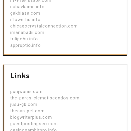
m-918kissapk.com
nabavkame.info
gakbiasa.com
iflowerhu.info
chicagocrystalconnection.com
imanabadii.com
trilipohu.info
appruptio.info
Links
punjwanis.com
the-parcs-clematiscondos.com
jusu-gb.com
thecarepet.com
blogwriterplus.com
guestpostingseo.com
casinogambitpro.info