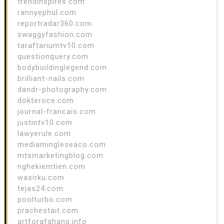
trendinspires.com
rannyephul.com
reportradar360.com
swaggyfashion.com
taraftariumtv10.com
questionquery.com
bodybuildinglegend.com
brilliant-nails.com
dandr-photography.com
dokteroce.com
journal-francais.com
justintv10.com
lawyerule.com
mediamingleseaco.com
mtsmarketingblog.com
nghekiemtien.com
wasirku.com
tejas24.com
poolturbo.com
prachestait.com
artforafghans.info