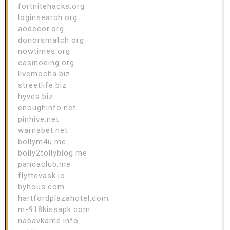
fortnitehacks.org
loginsearch.org
aodecor.org
donorsmatch.org
nowtimes.org
casinoeing.org
livemocha.biz
streetlife.biz
hyves.biz
enoughinfo.net
pinhive.net
warnabet.net
bollym4u.me
bolly2tollyblog.me
pandaclub.me
flyttevask.io
byhous.com
hartfordplazahotel.com
m-918kissapk.com
nabavkame.info