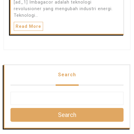
[ad_1] Imbagacor adalah teknologi
revolusioner yang mengubah industri energi.
Teknologi…
Read More
Search
Search