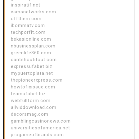
inspiratif.net
vsmsnetworks.com
offthem.com
ibommatv.com
techporfit.com
bekasionline.com
nbusinessplan.com
greenlife360.com
cantshoutitout.com
expressufabet.biz
mypuertoplata.net
thepioneerxpress.com
howtofixissue.com
teamufabet.biz
webfullform.com
allviddownload.com
decorsmag.com
gamblingcasinonews.com
universitiesofamerica.net
progameofbrands.com