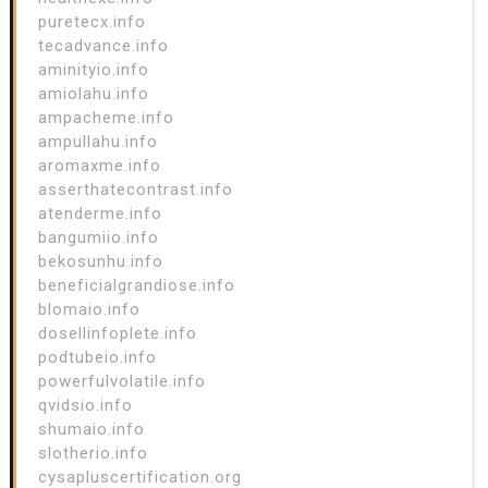
puretecx.info
tecadvance.info
aminityio.info
amiolahu.info
ampacheme.info
ampullahu.info
aromaxme.info
asserthatecontrast.info
atenderme.info
bangumiio.info
bekosunhu.info
beneficialgrandiose.info
blomaio.info
dosellinfoplete.info
podtubeio.info
powerfulvolatile.info
qvidsio.info
shumaio.info
slotherio.info
cysapluscertification.org