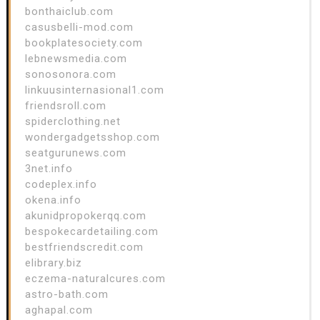
bonthaiclub.com
casusbelli-mod.com
bookplatesociety.com
lebnewsmedia.com
sonosonora.com
linkuusinternasional1.com
friendsroll.com
spiderclothing.net
wondergadgetsshop.com
seatgurunews.com
3net.info
codeplex.info
okena.info
akunidpropokerqq.com
bespokecardetailing.com
bestfriendscredit.com
elibrary.biz
eczema-naturalcures.com
astro-bath.com
aghapal.com