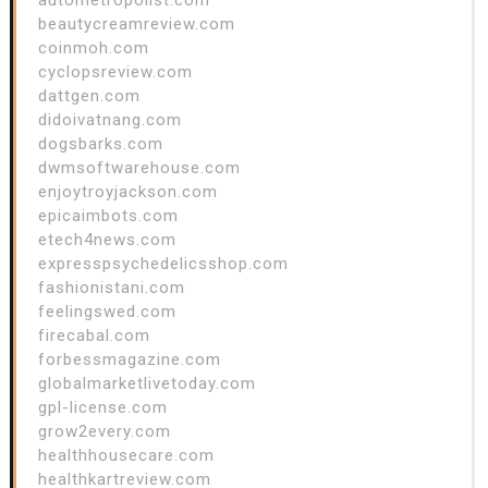
beautycreamreview.com
coinmoh.com
cyclopsreview.com
dattgen.com
didoivatnang.com
dogsbarks.com
dwmsoftwarehouse.com
enjoytroyjackson.com
epicaimbots.com
etech4news.com
expresspsychedelicsshop.com
fashionistani.com
feelingswed.com
firecabal.com
forbessmagazine.com
globalmarketlivetoday.com
gpl-license.com
grow2every.com
healthhousecare.com
healthkartreview.com