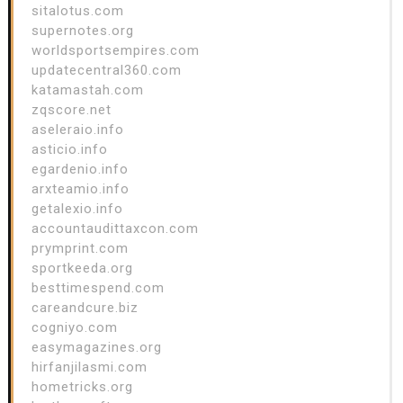
sitalotus.com
supernotes.org
worldsportsempires.com
updatecentral360.com
katamastah.com
zqscore.net
aseleraio.info
asticio.info
egardenio.info
arxteamio.info
getalexio.info
accountaudittaxcon.com
prymprint.com
sportkeeda.org
besttimespend.com
careandcure.biz
cogniyo.com
easymagazines.org
hirfanjilasmi.com
hometricks.org