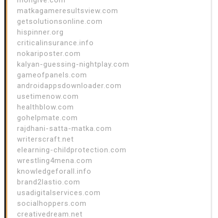
matkagameresultsview.com
getsolutionsonline.com
hispinner.org
criticalinsurance.info
nokariposter.com
kalyan-guessing-nightplay.com
gameofpanels.com
androidappsdownloader.com
usetimenow.com
healthblow.com
gohelpmate.com
rajdhani-satta-matka.com
writerscraft.net
elearning-childprotection.com
wrestling4mena.com
knowledgeforall.info
brand2lastio.com
usadigitalservices.com
socialhoppers.com
creativedream.net