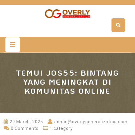
Skip
to
content
Open
Button
TEMUI JOS55: BINTANG
YANG MENINGKAT DI
KOMUNITAS ONLINE
29 March, 2025
admin@overlygeneralization.com
0 Comments
1 category