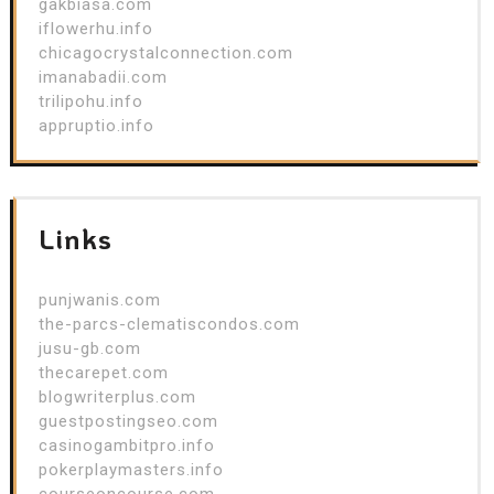
gakbiasa.com
iflowerhu.info
chicagocrystalconnection.com
imanabadii.com
trilipohu.info
appruptio.info
Links
punjwanis.com
the-parcs-clematiscondos.com
jusu-gb.com
thecarepet.com
blogwriterplus.com
guestpostingseo.com
casinogambitpro.info
pokerplaymasters.info
courseoncourse.com