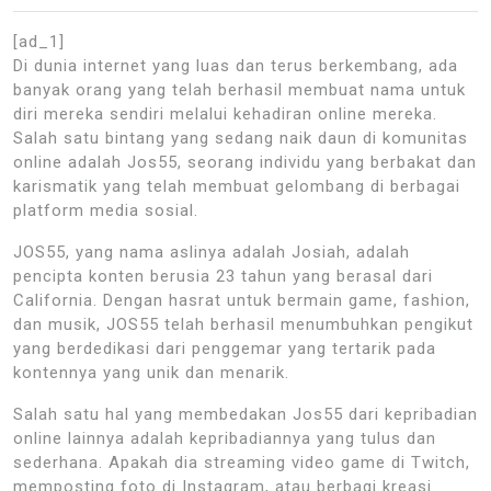
[ad_1]
Di dunia internet yang luas dan terus berkembang, ada
banyak orang yang telah berhasil membuat nama untuk
diri mereka sendiri melalui kehadiran online mereka.
Salah satu bintang yang sedang naik daun di komunitas
online adalah Jos55, seorang individu yang berbakat dan
karismatik yang telah membuat gelombang di berbagai
platform media sosial.
JOS55, yang nama aslinya adalah Josiah, adalah
pencipta konten berusia 23 tahun yang berasal dari
California. Dengan hasrat untuk bermain game, fashion,
dan musik, JOS55 telah berhasil menumbuhkan pengikut
yang berdedikasi dari penggemar yang tertarik pada
kontennya yang unik dan menarik.
Salah satu hal yang membedakan Jos55 dari kepribadian
online lainnya adalah kepribadiannya yang tulus dan
sederhana. Apakah dia streaming video game di Twitch,
memposting foto di Instagram, atau berbagi kreasi