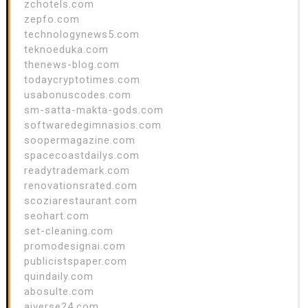
zchotels.com
zepfo.com
technologynews5.com
teknoeduka.com
thenews-blog.com
todaycryptotimes.com
usabonuscodes.com
sm-satta-makta-gods.com
softwaredegimnasios.com
soopermagazine.com
spacecoastdailys.com
readytrademark.com
renovationsrated.com
scoziarestaurant.com
seohart.com
set-cleaning.com
promodesignai.com
publicistspaper.com
quindaily.com
abosulte.com
aiverse24.com