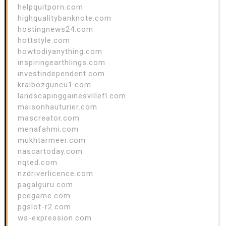
helpquitporn.com
highqualitybanknote.com
hostingnews24.com
hottstyle.com
howtodiyanything.com
inspiringearthlings.com
investindependent.com
kralbozguncu1.com
landscapinggainesvillefl.com
maisonhauturier.com
mascreator.com
menafahmi.com
mukhtarmeer.com
nascartoday.com
nqted.com
nzdriverlicence.com
pagalguru.com
pcegame.com
pgslot-r2.com
ws-expression.com