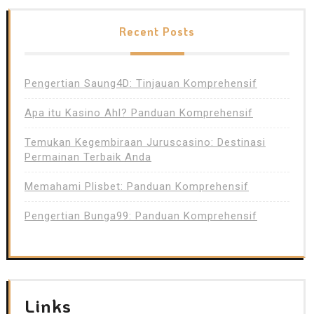
Recent Posts
Pengertian Saung4D: Tinjauan Komprehensif
Apa itu Kasino Ahl? Panduan Komprehensif
Temukan Kegembiraan Juruscasino: Destinasi
Permainan Terbaik Anda
Memahami Plisbet: Panduan Komprehensif
Pengertian Bunga99: Panduan Komprehensif
Links