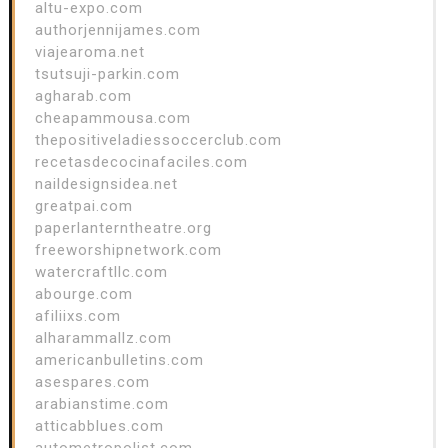
altu-expo.com
authorjennijames.com
viajearoma.net
tsutsuji-parkin.com
agharab.com
cheapammousa.com
thepositiveladiessoccerclub.com
recetasdecocinafaciles.com
naildesignsidea.net
greatpai.com
paperlanterntheatre.org
freeworshipnetwork.com
watercraftllc.com
abourge.com
afiliixs.com
alharammallz.com
americanbulletins.com
asespares.com
arabianstime.com
atticabblues.com
autometropolist.com