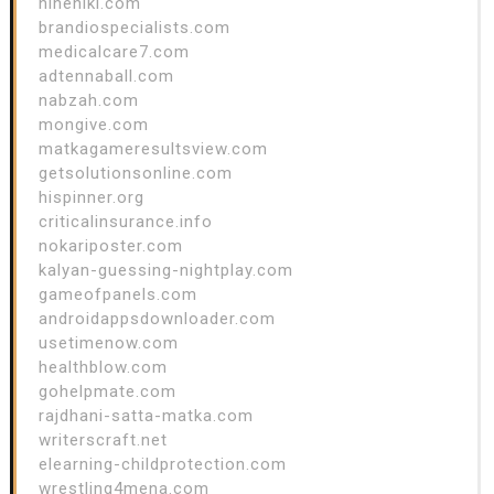
nineniki.com
brandiospecialists.com
medicalcare7.com
adtennaball.com
nabzah.com
mongive.com
matkagameresultsview.com
getsolutionsonline.com
hispinner.org
criticalinsurance.info
nokariposter.com
kalyan-guessing-nightplay.com
gameofpanels.com
androidappsdownloader.com
usetimenow.com
healthblow.com
gohelpmate.com
rajdhani-satta-matka.com
writerscraft.net
elearning-childprotection.com
wrestling4mena.com