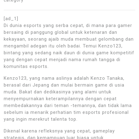
[ad_1]
Di dunia esports yang serba cepat, di mana para gamer
bersaing di panggung global untuk ketenaran dan
kekayaan, seorang ajaib muda membuat gelombang dan
mengambil adegan itu oleh badai. Temui Kenzo123,
bintang yang sedang naik daun di dunia game kompetitif
yang dengan cepat menjadi nama rumah tangga di
komunitas esports.
Kenzo123, yang nama aslinya adalah Kenzo Tanaka,
berasal dari Jepang dan mulai bermain game di usia
muda. Bakat dan dedikasinya yang alami untuk
menyempurnakan keterampilannya dengan cepat
membedakannya dari teman -temannya, dan tidak lama
sebelum ia menarik perhatian tim esports profesional
yang ingin merekrut talenta top.
Dikenal karena refleksnya yang cepat, gameplay
strategis, dan kemampuan luar biasa untuk