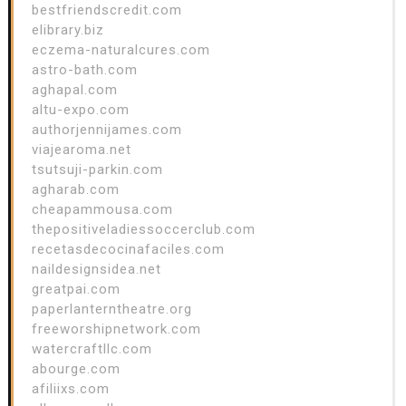
bestfriendscredit.com
elibrary.biz
eczema-naturalcures.com
astro-bath.com
aghapal.com
altu-expo.com
authorjennijames.com
viajearoma.net
tsutsuji-parkin.com
agharab.com
cheapammousa.com
thepositiveladiessoccerclub.com
recetasdecocinafaciles.com
naildesignsidea.net
greatpai.com
paperlanterntheatre.org
freeworshipnetwork.com
watercraftllc.com
abourge.com
afiliixs.com