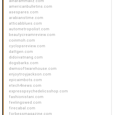
alharammallz.com
americanbulletins.com
asespares.com
arabianstime.com
atticabblues.com
autometropolist.com
beautycreamreview.com
coinmoh.com
cyclopsreview.com
dattgen.com
didoivatnang.com
dogsbarks.com
dwmsoftwarehouse.com
enjoytroyjackson.com
epicaimbots.com
etech4news.com
expresspsychedelicsshop.com
fashionistani.com
feelingswed.com
firecabal.com
forbessmagazine.com