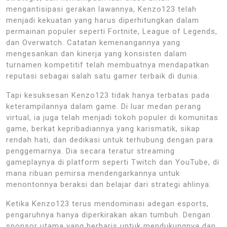
mengantisipasi gerakan lawannya, Kenzo123 telah
menjadi kekuatan yang harus diperhitungkan dalam
permainan populer seperti Fortnite, League of Legends,
dan Overwatch. Catatan kemenangannya yang
mengesankan dan kinerja yang konsisten dalam
turnamen kompetitif telah membuatnya mendapatkan
reputasi sebagai salah satu gamer terbaik di dunia.
Tapi kesuksesan Kenzo123 tidak hanya terbatas pada
keterampilannya dalam game. Di luar medan perang
virtual, ia juga telah menjadi tokoh populer di komunitas
game, berkat kepribadiannya yang karismatik, sikap
rendah hati, dan dedikasi untuk terhubung dengan para
penggemarnya. Dia secara teratur streaming
gameplaynya di platform seperti Twitch dan YouTube, di
mana ribuan pemirsa mendengarkannya untuk
menontonnya beraksi dan belajar dari strategi ahlinya.
Ketika Kenzo123 terus mendominasi adegan esports,
pengaruhnya hanya diperkirakan akan tumbuh. Dengan
sponsor utama yang berbaris untuk mendukungnya dan