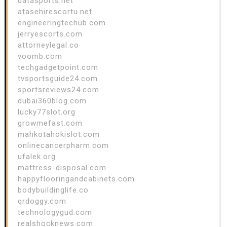
datasports.net
atasehirescortu.net
engineeringtechub.com
jerryescorts.com
attorneylegal.co
voomb.com
techgadgetpoint.com
tvsportsguide24.com
sportsreviews24.com
dubai360blog.com
lucky77slot.org
growmefast.com
mahkotahokislot.com
onlinecancerpharm.com
ufalek.org
mattress-disposal.com
happyflooringandcabinets.com
bodybuildinglife.co
qrdoggy.com
technologygud.com
realshocknews.com