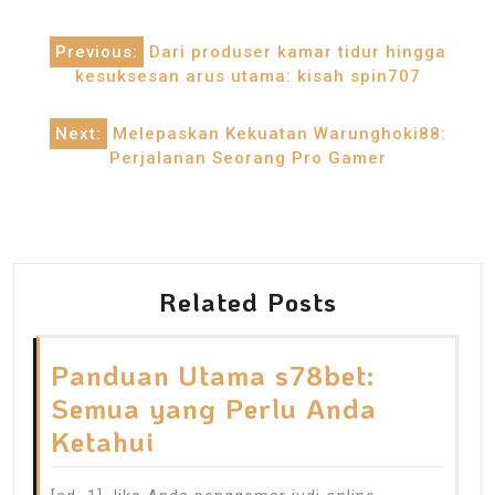
Post
Previous:
Dari produser kamar tidur hingga
navigation
kesuksesan arus utama: kisah spin707
Next:
Melepaskan Kekuatan Warunghoki88:
Perjalanan Seorang Pro Gamer
Related Posts
Panduan Utama s78bet:
Semua yang Perlu Anda
Ketahui