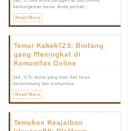
[ad_1] Jika Anda penggemar judi online,
kemungkinan besar Anda pernah…
Read More
Temui Kakek123: Bintang
yang Meningkat di
Komunitas Online
[ad_1] Di dunia yang luas dan terus
berkembang dari komunitas…
Read More
Temukan Keajaiban
Wayang88: Platform