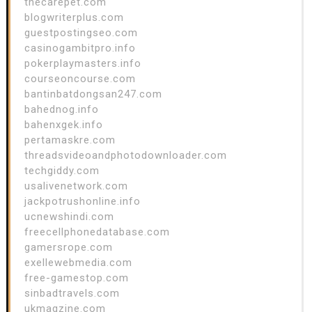
thecarepet.com
blogwriterplus.com
guestpostingseo.com
casinogambitpro.info
pokerplaymasters.info
courseoncourse.com
bantinbatdongsan247.com
bahednog.info
bahenxgek.info
pertamaskre.com
threadsvideoandphotodownloader.com
techgiddy.com
usalivenetwork.com
jackpotrushonline.info
ucnewshindi.com
freecellphonedatabase.com
gamersrope.com
exellewebmedia.com
free-gamestop.com
sinbadtravels.com
ukmagzine.com