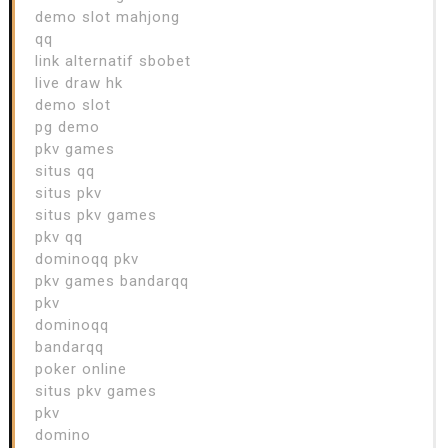
demo slot mahjong
qq
link alternatif sbobet
live draw hk
demo slot
pg demo
pkv games
situs qq
situs pkv
situs pkv games
pkv qq
dominoqq pkv
pkv games bandarqq
pkv
dominoqq
bandarqq
poker online
situs pkv games
pkv
domino