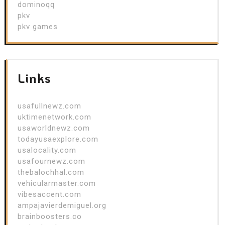
dominoqq
pkv
pkv games
Links
usafullnewz.com
uktimenetwork.com
usaworldnewz.com
todayusaexplore.com
usalocality.com
usafournewz.com
thebalochhal.com
vehicularmaster.com
vibesaccent.com
ampajavierdemiguel.org
brainboosters.co