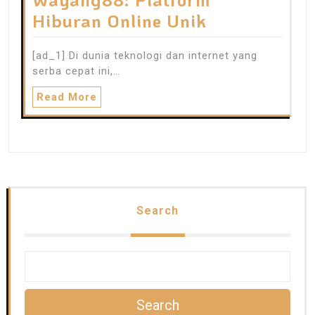
Hiburan Online Unik
[ad_1] Di dunia teknologi dan internet yang
serba cepat ini,…
Read More
Search
Search