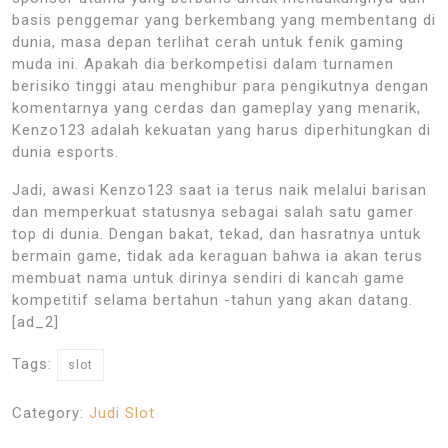
basis penggemar yang berkembang yang membentang di
dunia, masa depan terlihat cerah untuk fenik gaming
muda ini. Apakah dia berkompetisi dalam turnamen
berisiko tinggi atau menghibur para pengikutnya dengan
komentarnya yang cerdas dan gameplay yang menarik,
Kenzo123 adalah kekuatan yang harus diperhitungkan di
dunia esports.
Jadi, awasi Kenzo123 saat ia terus naik melalui barisan
dan memperkuat statusnya sebagai salah satu gamer
top di dunia. Dengan bakat, tekad, dan hasratnya untuk
bermain game, tidak ada keraguan bahwa ia akan terus
membuat nama untuk dirinya sendiri di kancah game
kompetitif selama bertahun -tahun yang akan datang.
[ad_2]
Tags:
slot
Category:
Judi Slot