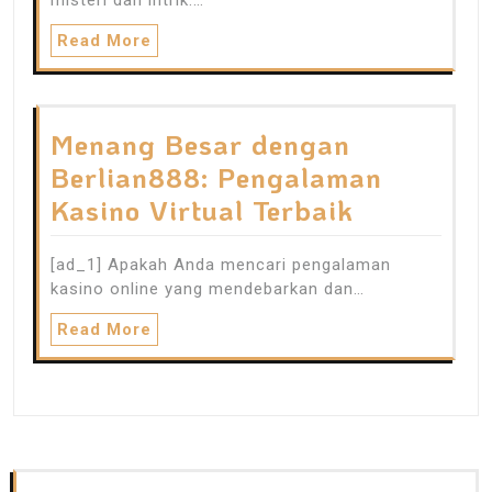
Read More
Menang Besar dengan
Berlian888: Pengalaman
Kasino Virtual Terbaik
[ad_1] Apakah Anda mencari pengalaman
kasino online yang mendebarkan dan…
Read More