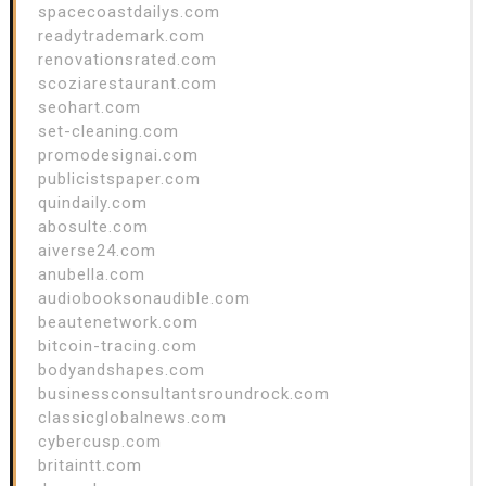
spacecoastdailys.com
readytrademark.com
renovationsrated.com
scoziarestaurant.com
seohart.com
set-cleaning.com
promodesignai.com
publicistspaper.com
quindaily.com
abosulte.com
aiverse24.com
anubella.com
audiobooksonaudible.com
beautenetwork.com
bitcoin-tracing.com
bodyandshapes.com
businessconsultantsroundrock.com
classicglobalnews.com
cybercusp.com
britaintt.com