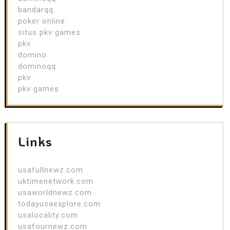
bandarqq
poker online
situs pkv games
pkv
domino
dominoqq
pkv
pkv games
Links
usafullnewz.com
uktimenetwork.com
usaworldnewz.com
todayusaexplore.com
usalocality.com
usafournewz.com