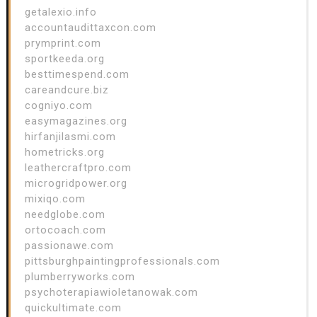
getalexio.info
accountaudittaxcon.com
prymprint.com
sportkeeda.org
besttimespend.com
careandcure.biz
cogniyo.com
easymagazines.org
hirfanjilasmi.com
hometricks.org
leathercraftpro.com
microgridpower.org
mixiqo.com
needglobe.com
ortocoach.com
passionawe.com
pittsburghpaintingprofessionals.com
plumberryworks.com
psychoterapiawioletanowak.com
quickultimate.com