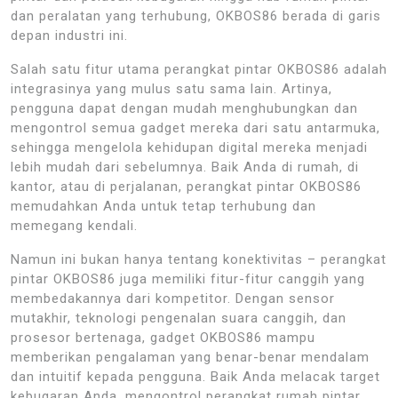
dan peralatan yang terhubung, OKBOS86 berada di garis
depan industri ini.
Salah satu fitur utama perangkat pintar OKBOS86 adalah
integrasinya yang mulus satu sama lain. Artinya,
pengguna dapat dengan mudah menghubungkan dan
mengontrol semua gadget mereka dari satu antarmuka,
sehingga mengelola kehidupan digital mereka menjadi
lebih mudah dari sebelumnya. Baik Anda di rumah, di
kantor, atau di perjalanan, perangkat pintar OKBOS86
memudahkan Anda untuk tetap terhubung dan
memegang kendali.
Namun ini bukan hanya tentang konektivitas – perangkat
pintar OKBOS86 juga memiliki fitur-fitur canggih yang
membedakannya dari kompetitor. Dengan sensor
mutakhir, teknologi pengenalan suara canggih, dan
prosesor bertenaga, gadget OKBOS86 mampu
memberikan pengalaman yang benar-benar mendalam
dan intuitif kepada pengguna. Baik Anda melacak target
kebugaran Anda, mengontrol perangkat rumah pintar