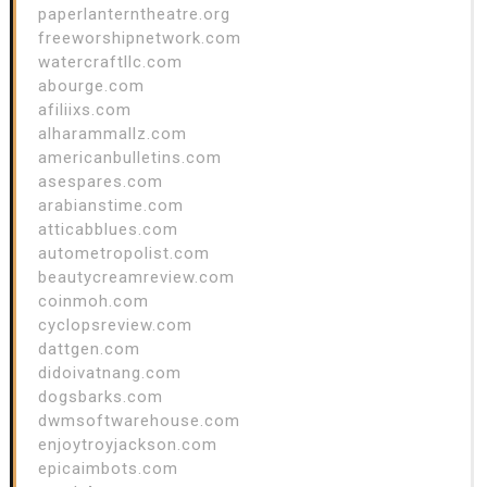
paperlanterntheatre.org
freeworshipnetwork.com
watercraftllc.com
abourge.com
afiliixs.com
alharammallz.com
americanbulletins.com
asespares.com
arabianstime.com
atticabblues.com
autometropolist.com
beautycreamreview.com
coinmoh.com
cyclopsreview.com
dattgen.com
didoivatnang.com
dogsbarks.com
dwmsoftwarehouse.com
enjoytroyjackson.com
epicaimbots.com