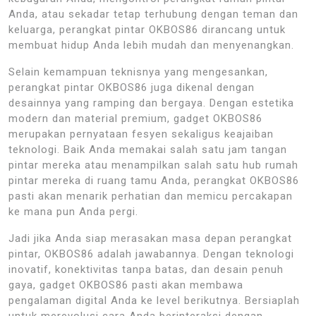
Anda, atau sekadar tetap terhubung dengan teman dan
keluarga, perangkat pintar OKBOS86 dirancang untuk
membuat hidup Anda lebih mudah dan menyenangkan.
Selain kemampuan teknisnya yang mengesankan,
perangkat pintar OKBOS86 juga dikenal dengan
desainnya yang ramping dan bergaya. Dengan estetika
modern dan material premium, gadget OKBOS86
merupakan pernyataan fesyen sekaligus keajaiban
teknologi. Baik Anda memakai salah satu jam tangan
pintar mereka atau menampilkan salah satu hub rumah
pintar mereka di ruang tamu Anda, perangkat OKBOS86
pasti akan menarik perhatian dan memicu percakapan
ke mana pun Anda pergi.
Jadi jika Anda siap merasakan masa depan perangkat
pintar, OKBOS86 adalah jawabannya. Dengan teknologi
inovatif, konektivitas tanpa batas, dan desain penuh
gaya, gadget OKBOS86 pasti akan membawa
pengalaman digital Anda ke level berikutnya. Bersiaplah
untuk merevolusi cara Anda berinteraksi dengan