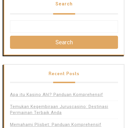
Search
Search
Recent Posts
Apa itu Kasino Ahl? Panduan Komprehensif
Temukan Kegembiraan Juruscasino: Destinasi
Permainan Terbaik Anda
Memahami Plisbet: Panduan Komprehensif