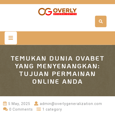
Skip
to
content
Open
Button
TEMUKAN DUNIA OVABET
YANG MENYENANGKAN:
TUJUAN PERMAINAN
ONLINE ANDA
5 May, 2025
admin@overlygeneralization.com
0 Comments
1 category