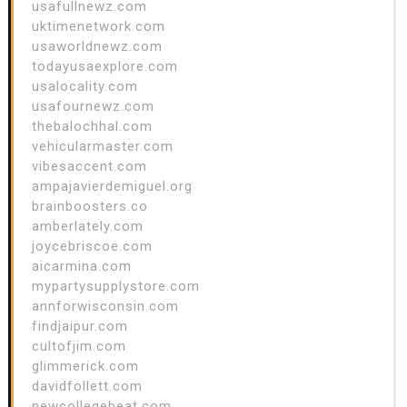
usafullnewz.com
uktimenetwork.com
usaworldnewz.com
todayusaexplore.com
usalocality.com
usafournewz.com
thebalochhal.com
vehicularmaster.com
vibesaccent.com
ampajavierdemiguel.org
brainboosters.co
amberlately.com
joycebriscoe.com
aicarmina.com
mypartysupplystore.com
annforwisconsin.com
findjaipur.com
cultofjim.com
glimmerick.com
davidfollett.com
newcollegebeat.com