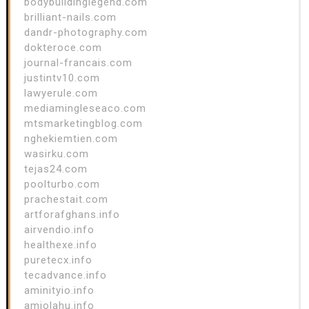
bodybuildinglegend.com
brilliant-nails.com
dandr-photography.com
dokteroce.com
journal-francais.com
justintv10.com
lawyerule.com
mediamingleseaco.com
mtsmarketingblog.com
nghekiemtien.com
wasirku.com
tejas24.com
poolturbo.com
prachestait.com
artforafghans.info
airvendio.info
healthexe.info
puretecx.info
tecadvance.info
aminityio.info
amiolahu.info