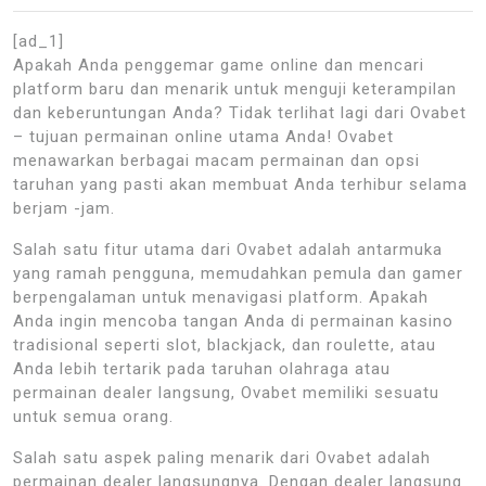
[ad_1]
Apakah Anda penggemar game online dan mencari
platform baru dan menarik untuk menguji keterampilan
dan keberuntungan Anda? Tidak terlihat lagi dari Ovabet
– tujuan permainan online utama Anda! Ovabet
menawarkan berbagai macam permainan dan opsi
taruhan yang pasti akan membuat Anda terhibur selama
berjam -jam.
Salah satu fitur utama dari Ovabet adalah antarmuka
yang ramah pengguna, memudahkan pemula dan gamer
berpengalaman untuk menavigasi platform. Apakah
Anda ingin mencoba tangan Anda di permainan kasino
tradisional seperti slot, blackjack, dan roulette, atau
Anda lebih tertarik pada taruhan olahraga atau
permainan dealer langsung, Ovabet memiliki sesuatu
untuk semua orang.
Salah satu aspek paling menarik dari Ovabet adalah
permainan dealer langsungnya. Dengan dealer langsung