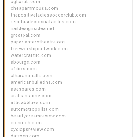
agharab.com
cheapammousa.com
thepositiveladiessoccerclub.com
recetasdecocinafaciles.com
naildesignsidea.net
greatpai.com
paperlanterntheatre.org
freeworshipnetwork.com
watercraftllc.com
abourge.com
afiliixs.com
alharammallz.com
americanbulletins.com
asespares.com
arabianstime.com
atticabblues.com
autometropolist.com
beautycreamreview.com
coinmoh.com
cyclopsreview.com
dattgen.com