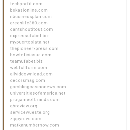
techporfit.com
bekasionline.com
nbusinessplan.com
greenlife360.com
cantshoutitout.com
expressufabet.biz
mypuertoplata.net
thepioneerxpress.com
howtofixissue.com
teamufabet.biz
webfullform.com
allviddownload.com
decorsmag.com
gamblingcasinonews.com
universitiesofamerica.net
progameofbrands.com
qbreview.org
servicewueste.org
zippyrevs.com
matkanumbernow.com