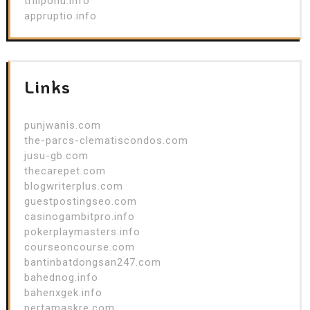
trilipohu.info
appruptio.info
Links
punjwanis.com
the-parcs-clematiscondos.com
jusu-gb.com
thecarepet.com
blogwriterplus.com
guestpostingseo.com
casinogambitpro.info
pokerplaymasters.info
courseoncourse.com
bantinbatdongsan247.com
bahednog.info
bahenxgek.info
pertamaskre.com