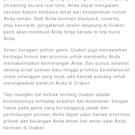
streaming secara real-time, Anda dapat mengalami
sensasi kasino berbasis darat dari kenyamanan rumah
Anda sendiri. Baik Anda bermain blackjack, roulette,
atau baccarat, pengalaman dealer langsung di Ovabet
pasti akan membuat Anda tetap berada di tepi kursi
Anda.
Selain beragam pilihan game, Ovabet juga menawarkan
berbagai bonus dan promosi untuk membantu Anda
memaksimalkan kemenangan Anda. Dari bonus selamat
datang untuk pemain baru hingga promosi berkelanjutan
untuk pelanggan yang loyal, ada banyak peluang untuk
meningkatkan bankroll Anda di Ovabet.
Tapi mungkin hal terbaik tentang Ovabet adalah
komitmennya terhadap keadilan dan keamanan. Dengan
fokus pada game yang bertanggung jawab dan
perlindungan pemain, Anda dapat yakin bahwa informasi
pribadi dan keuangan Anda aman dan aman saat Anda
bermain di Ovabet.