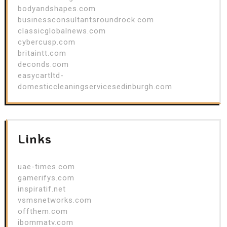
bodyandshapes.com
businessconsultantsroundrock.com
classicglobalnews.com
cybercusp.com
britaintt.com
deconds.com
easycartltd-
domesticcleaningservicesedinburgh.com
Links
uae-times.com
gamerifys.com
inspiratif.net
vsmsnetworks.com
offthem.com
ibommatv.com