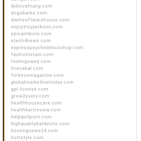
didoivatnang.com
dogsbarks.com
dwmsoftwarehouse.com
enjoytroyjackson.com
epicaimbots.com
etech4news.com
expresspsychedelicsshop.com
fashionistani.com
feelingswed.com
firecabal.com
forbessmagazine.com
globalmarketlivetoday.com
gpl-license.com
grow2every.com
healthhousecare.com
healthkartreview.com
helpquitporn.com
highqualitybanknote.com
hostingnews24.com
hottstyle.com