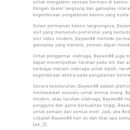
untuk mengalami sensasi bermain di kasino
Dengan dealer langsung dan gameplay inter
kegembiraan pengalaman kasino yang nyata
Selain permainan kasino langsungnya, Bay
slot yang memenuhi preferensi yang berbed
slot video modern, Baywin88 memiliki permai
gameplay yang menarik, pemain dapat menikm
Untuk penggemar olahraga, Baywin88 juga m
dapat menempatkan taruhan pada tim dan ac
berbagai macam olahraga untuk dipilih, tar
kegembiraan ekstra pada pengalaman berma
Secara keseluruhan, Baywin88 adalah platf
menawarkan sesuatu untuk semua orang. Apa
modern, atau taruhan olahraga, Baywin88 m
pengguna dan game berkualitas tinggi, Bay
untuk pemain dari semua level. Jadi, jika 
cobalah Baywin88 hari ini dan lihat apa sem
[ad_2]