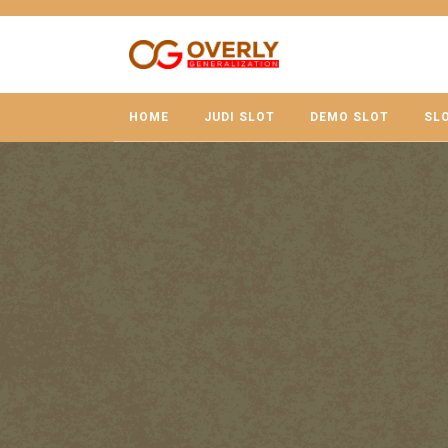
Skip
to
content
HOME
JUDI SLOT
DEMO SLOT
SL