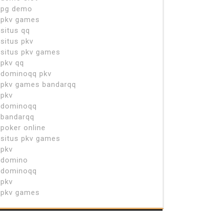
pg demo
pkv games
situs qq
situs pkv
situs pkv games
pkv qq
dominoqq pkv
pkv games bandarqq
pkv
dominoqq
bandarqq
poker online
situs pkv games
pkv
domino
dominoqq
pkv
pkv games