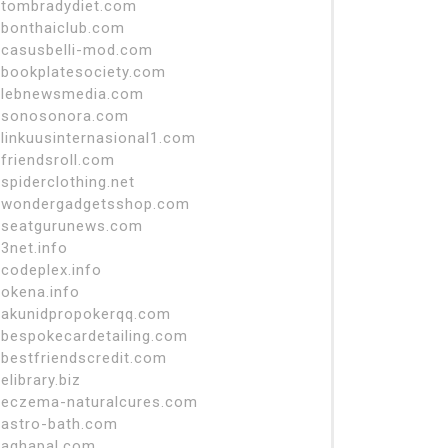
tombradydiet.com
bonthaiclub.com
casusbelli-mod.com
bookplatesociety.com
lebnewsmedia.com
sonosonora.com
linkuusinternasional1.com
friendsroll.com
spiderclothing.net
wondergadgetsshop.com
seatgurunews.com
3net.info
codeplex.info
okena.info
akunidpropokerqq.com
bespokecardetailing.com
bestfriendscredit.com
elibrary.biz
eczema-naturalcures.com
astro-bath.com
aghapal.com