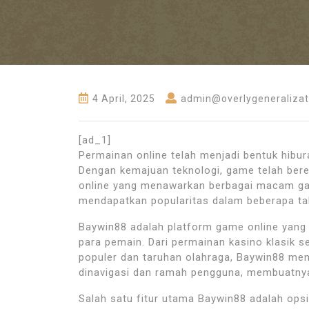
4 April, 2025
admin@overlygeneraliza
[ad_1]
Permainan online telah menjadi bentuk hibur
Dengan kemajuan teknologi, game telah berev
online yang menawarkan berbagai macam game
mendapatkan popularitas dalam beberapa tah
Baywin88 adalah platform game online yang
para pemain. Dari permainan kasino klasik s
populer dan taruhan olahraga, Baywin88 mem
dinavigasi dan ramah pengguna, membuatnya
Salah satu fitur utama Baywin88 adalah op