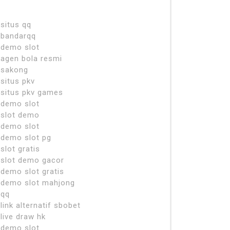
situs qq
bandarqq
demo slot
agen bola resmi
sakong
situs pkv
situs pkv games
demo slot
slot demo
demo slot
demo slot pg
slot gratis
slot demo gacor
demo slot gratis
demo slot mahjong
qq
link alternatif sbobet
live draw hk
demo slot