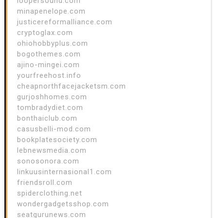
loopersound.com
minapenelope.com
justicereformalliance.com
cryptoglax.com
ohiohobbyplus.com
bogothemes.com
ajino-mingei.com
yourfreehost.info
cheapnorthfacejacketsm.com
gurjoshhomes.com
tombradydiet.com
bonthaiclub.com
casusbelli-mod.com
bookplatesociety.com
lebnewsmedia.com
sonosonora.com
linkuusinternasional1.com
friendsroll.com
spiderclothing.net
wondergadgetsshop.com
seatgurunews.com