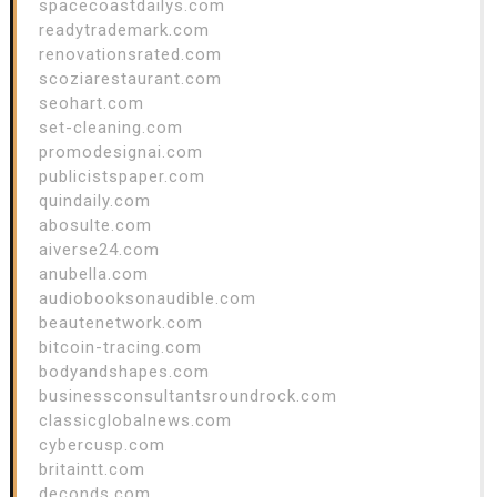
spacecoastdailys.com
readytrademark.com
renovationsrated.com
scoziarestaurant.com
seohart.com
set-cleaning.com
promodesignai.com
publicistspaper.com
quindaily.com
abosulte.com
aiverse24.com
anubella.com
audiobooksonaudible.com
beautenetwork.com
bitcoin-tracing.com
bodyandshapes.com
businessconsultantsroundrock.com
classicglobalnews.com
cybercusp.com
britaintt.com
deconds.com