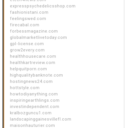
expresspsychedelicsshop.com
fashionistani.com
feelingswed.com
firecabal.com
forbessmagazine.com
globalmarketlivetoday.com
gpl-license.com
grow2every.com
healthhousecare.com
healthkartreview.com
helpquitporn.com
highqualitybanknote.com
hostingnews24.com
hottstyle.com
howtodiyanything.com
inspiringearthlings.com
investindependent.com
kralbozguncu1.com
landscapinggainesvillefl.com
maisonhauturier.com