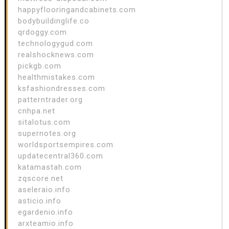
happyflooringandcabinets.com
bodybuildinglife.co
qrdoggy.com
technologygud.com
realshocknews.com
pickgb.com
healthmistakes.com
ksfashiondresses.com
patterntrader.org
cnhpa.net
sitalotus.com
supernotes.org
worldsportsempires.com
updatecentral360.com
katamastah.com
zqscore.net
aseleraio.info
asticio.info
egardenio.info
arxteamio.info