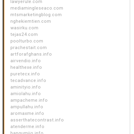
lawyerule.com
mediamingleseaco.com
mtsmarketingblog.com
nghekiemtien.com
wasirku.com
tejas24.com
poolturbo.com
prachestait.com
artforafghans.info
airvendio.info
healthexe.info
puretecx.info
tecadvance.info
aminityio.info
amiolahu.info
ampacheme.info
ampullahu.info
aromaxme.info
asserthatecontrast.info
atenderme.info
bangumiio.info