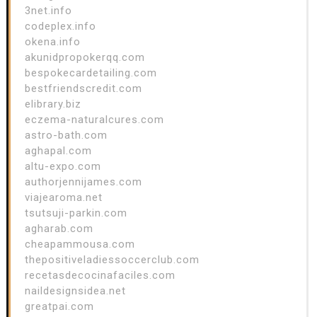
3net.info
codeplex.info
okena.info
akunidpropokerqq.com
bespokecardetailing.com
bestfriendscredit.com
elibrary.biz
eczema-naturalcures.com
astro-bath.com
aghapal.com
altu-expo.com
authorjennijames.com
viajearoma.net
tsutsuji-parkin.com
agharab.com
cheapammousa.com
thepositiveladiessoccerclub.com
recetasdecocinafaciles.com
naildesignsidea.net
greatpai.com