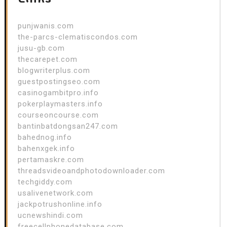
punjwanis.com
the-parcs-clematiscondos.com
jusu-gb.com
thecarepet.com
blogwriterplus.com
guestpostingseo.com
casinogambitpro.info
pokerplaymasters.info
courseoncourse.com
bantinbatdongsan247.com
bahednog.info
bahenxgek.info
pertamaskre.com
threadsvideoandphotodownloader.com
techgiddy.com
usalivenetwork.com
jackpotrushonline.info
ucnewshindi.com
freecellphonedatabase.com