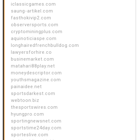
iclassicgames.com
saung-artikel.com
fasthokivip2.com
observersports.com
cryptominingplus.com
aquinoticiaspe.com
longhairedfrenchbulldog.com
lawyersforhire.co
businemarket.com
matahari88play.net
moneydescriptor.com
youthsmagazine.com
painaidee.net
sportsdarkest.com
webtoon.biz
thesportswires.com
hyungpro.com
sportingnewsnet.com
sportstime24day.com
sporteslive.com