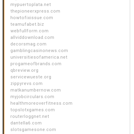
mypuertoplata.net
thepioneerxpress.com
howtofixissue.com
teamufabet.biz
webfullform.com
allviddownload.com
decorsmag.com
gamblingcasinonews.com
universitiesofamerica.net
progameofbrands.com
qbreview.org
servicewueste.org
zippyrevs.com
matkanumbernow.com
myjobcirculars.com
healthmoreoverfitness.com
topslotxgames.com
routerloggnet.net
dantella6.com
slotsgamesone.com