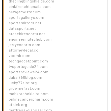
theblingblingshields.com
pinkfrenchtipnails.com
newgamestv.com
sportsgallerys.com
sportsmirrors.net
datasports.net
atasehirescortu.net
engineeringtechub.com
jerryescorts.com
attorneylegal.co
voomb.com
techgadgetpoint.com
tvsportsguide24.com
sportsreviews24.com
dubai360blog.com
lucky77slot.org
growmefast.com
mahkotahokislot.com
onlinecancerpharm.com
ufalek.org
mattress-disposal.com