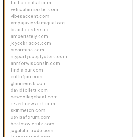
thebalochhal.com
vehicularmaster.com
vibesaccent.com
ampajavierdemiguel.org
brainboosters.co
amberlately.com
joycebriscoe.com
aicarmina.com
mypartysupplystore.com
annforwisconsin.com
findjaipur.com
cultofjim.com
glimmerick.com
davidfollett.com
newcollegebeat.com
reverbnewyork.com
skinmerch.com
usvisaforum.com
bestmovierulz.com
jagalchi-trade.com