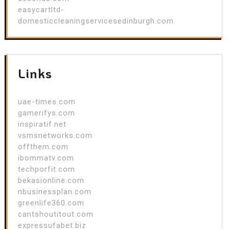
easycartltd-
domesticcleaningservicesedinburgh.com
Links
uae-times.com
gamerifys.com
inspiratif.net
vsmsnetworks.com
offthem.com
ibommatv.com
techporfit.com
bekasionline.com
nbusinessplan.com
greenlife360.com
cantshoutitout.com
expressufabet.biz