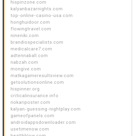
hispinzone.com
kalyanbazarnights.com
top-online-casino-usa.com
honghuidoor.com
flowingtravel.com
nineniki.com
brandiospecialists.com
medicalcare7.com
adtennaball.com
nabzah.com
mongive.com
matkagameresultsview.com
getsolutionsonline.com
hispinner.org
criticalinsurance.info
nokariposter.com
kalyan-guessing-nightplay.com
gameofpanels.com
androidappsdownloader.com
usetimenow.com
healthblow.com