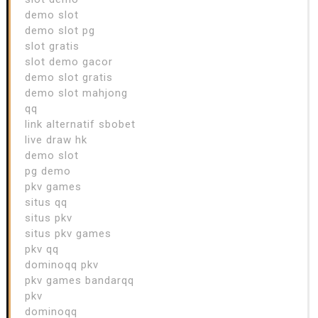
demo slot
demo slot pg
slot gratis
slot demo gacor
demo slot gratis
demo slot mahjong
qq
link alternatif sbobet
live draw hk
demo slot
pg demo
pkv games
situs qq
situs pkv
situs pkv games
pkv qq
dominoqq pkv
pkv games bandarqq
pkv
dominoqq