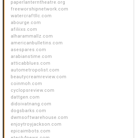
paperlanterntheatre.org
freeworshipnetwork.com
watercraftllc.com
abourge.com
afiliixs.com
alharammallz.com
americanbulletins.com
asespares.com
arabianstime.com
atticabblues.com
autometropolist.com
beautycreamreview.com
coinmoh.com
cyclopsreview.com
dattgen.com
didoivatnang.com
dogsbarks.com
dwmsoftwarehouse.com
enjoytroyjackson.com
epicaimbots.com
etech4news.com