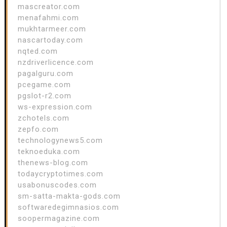
mascreator.com
menafahmi.com
mukhtarmeer.com
nascartoday.com
nqted.com
nzdriverlicence.com
pagalguru.com
pcegame.com
pgslot-r2.com
ws-expression.com
zchotels.com
zepfo.com
technologynews5.com
teknoeduka.com
thenews-blog.com
todaycryptotimes.com
usabonuscodes.com
sm-satta-makta-gods.com
softwaredegimnasios.com
soopermagazine.com