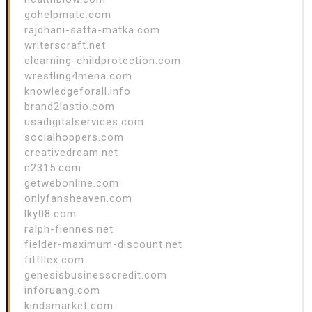
gohelpmate.com
rajdhani-satta-matka.com
writerscraft.net
elearning-childprotection.com
wrestling4mena.com
knowledgeforall.info
brand2lastio.com
usadigitalservices.com
socialhoppers.com
creativedream.net
n2315.com
getwebonline.com
onlyfansheaven.com
lky08.com
ralph-fiennes.net
fielder-maximum-discount.net
fitfllex.com
genesisbusinesscredit.com
inforuang.com
kindsmarket.com