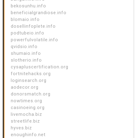
bekosunhu.info
beneficialgrandiose.info
blomaio.info
dosellinfoplete.info
podtubeio.info
powerfulvolatile.info
qvidsio.info
shumaio.info
slotherio.info
cysapluscertification.org
fortnitehacks.org
loginsearch.org
aodecor.org
donorsmatch.org
nowtimes.org
casinoeing.org
livemocha.biz
streetlife.biz
hyves.biz
enoughinfo.net