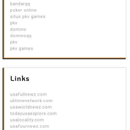
bandarqq
poker online
situs pkv games
pkv
domino
dominoqq
pkv
pkv games
Links
usafullnewz.com
uktimenetwork.com
usaworldnewz.com
todayusaexplore.com
usalocality.com
usafournewz.com