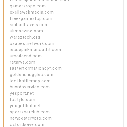
gamersrope.com
exellewebmedia.com
free-gamestop.com
sinbadtravels.com
ukmagzine.com
wareztech.org
usabestnetwork.com
jessepinkmanoutfit.com
umailsend.com
retarys.com
fasterformationcpf.com
goldensnuggles.com
lookbattlemap.com
buyrdpservice.com
yesport.net
tostylo.com
yougetthat.net
sportsnetclub.com
newbestcrypto.com
oxfordsave.com