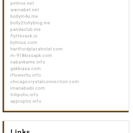
pinhive.net
warnabet.net
bollym4u.me
bolly2tollyblog.me
pandaclub.me
flyttevask.io
byhous.com
hartfordplazahotel.com
m-918kissapk.com
nabavkame.info
gakbiasa.com
iflowerhu.info
chicagocrystalconnection.com
imanabadii.com
trilipohu.info
appruptio.info
Links