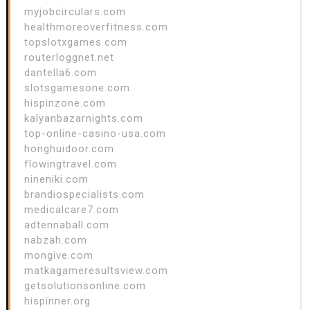
myjobcirculars.com
healthmoreoverfitness.com
topslotxgames.com
routerloggnet.net
dantella6.com
slotsgamesone.com
hispinzone.com
kalyanbazarnights.com
top-online-casino-usa.com
honghuidoor.com
flowingtravel.com
nineniki.com
brandiospecialists.com
medicalcare7.com
adtennaball.com
nabzah.com
mongive.com
matkagameresultsview.com
getsolutionsonline.com
hispinner.org