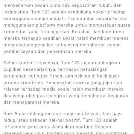
menyebarkan pesan cinta diri, kepositifan tubuh, dan
inklusivitas. Tumi123 adalah pendukung vokal terhadap
keberagaman dalam industri fashion dan secara teratur
menggunakan platform mereka untuk memperkuat suara
komunitas yang terpinggirkan. Keaslian dan komitmen
mereka terhadap keadilan sosial telah membuat mereka
mendapatkan pengikut setia yang menghargai pesan
pemberdayaan dan penerimaan mereka.
Selain konten fesyennya, Tumi123 juga membagikan
cuplikan kesehariannya, termasuk petualangan
perjalanan, rutinitas fitnes, dan sekilas di balik layar
proses kreatifnya. Pendekatan mereka yang jujur ​​dan
relevan terhadap media sosial telah membuat mereka
disayangi oleh para pengikut yang menghargai kejujuran
dan transparansi mereka.
Baik Anda sedang mencari inspirasi fesyen, tips gaya
hidup, atau sekadar hal-hal positif, Tumi123 adalah
influencer yang perlu Anda ikuti saat ini. Dengan
gayanya yang unik, konten yang menarik, dan komitmen