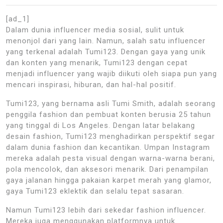
[ad_1]
Dalam dunia influencer media sosial, sulit untuk
menonjol dari yang lain. Namun, salah satu influencer
yang terkenal adalah Tumi123. Dengan gaya yang unik
dan konten yang menarik, Tumi123 dengan cepat
menjadi influencer yang wajib diikuti oleh siapa pun yang
mencari inspirasi, hiburan, dan hal-hal positif.
Tumi123, yang bernama asli Tumi Smith, adalah seorang
penggila fashion dan pembuat konten berusia 25 tahun
yang tinggal di Los Angeles. Dengan latar belakang
desain fashion, Tumi123 menghadirkan perspektif segar
dalam dunia fashion dan kecantikan. Umpan Instagram
mereka adalah pesta visual dengan warna-warna berani,
pola mencolok, dan aksesori menarik. Dari penampilan
gaya jalanan hingga pakaian karpet merah yang glamor,
gaya Tumi123 eklektik dan selalu tepat sasaran.
Namun Tumi123 lebih dari sekedar fashion influencer.
Mereka juga menggunakan platformnya untuk