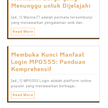
Menunggu untuk Dijelajahi
[ad_1] Marina77 adalah permata tersembunyi
yang menawarkan pengalaman unik dan…
Read More
Membuka Kunci Manfaat
Login MPO555: Panduan
Komprehensif
[ad_1] MPO555 Login adalah platform online
populer yang menawarkan berbagai…
Read More