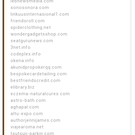
lebnewsmedia.com
sonosonora.com
linkuusinternasional1.com
friendsroll.com
spiderclothing.net
wondergadgetsshop.com
seatgurunews.com
3net.info
codeplex.info
okena.info
akunidpropokerqq.com
bespokecardetailing.com
bestfriendscredit.com
elibrary.biz
eczema-naturalcures.com
astro-bath.com
aghapal.com
altu-expo.com
authorjennijames.com
viajearoma.net
tsutsuji-parkin.com