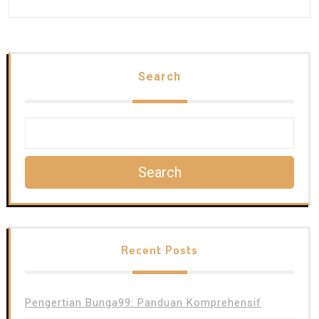
Search
Search
Recent Posts
Pengertian Bunga99: Panduan Komprehensif