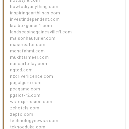
hottstyle.com
howtodiyanything.com
inspiringearthlings.com
investindependent.com
kralbozguncu1.com
landscapinggainesvillefl.com
maisonhauturier.com
mascreator.com
menafahmi.com
mukhtarmeer.com
nascartoday.com
nqted.com
nzdriverlicence.com
pagalguru.com
pcegame.com
pgslot-r2.com
ws-expression.com
zchotels.com
zepfo.com
technologynews5.com
teknoeduka.com