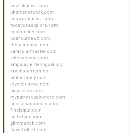
usafullnewz.com
uktimenetwork.com
usaworldnewz.com
todayusaexplore.com
usalocality.com
usafournewz.com
thebalochhal.com
vehicularmaster.com
vibesaccent.com
ampajavierdemiguel.org
brainboosters.co
amberlately.com
joycebriscoe.com
aicarmina.com
mypartysupplystore.com
annforwisconsin.com
findjaipur.com
cultofjim.com
glimmerick.com
davidfollett.com