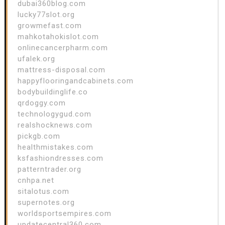
dubai360blog.com
lucky77slot.org
growmefast.com
mahkotahokislot.com
onlinecancerpharm.com
ufalek.org
mattress-disposal.com
happyflooringandcabinets.com
bodybuildinglife.co
qrdoggy.com
technologygud.com
realshocknews.com
pickgb.com
healthmistakes.com
ksfashiondresses.com
patterntrader.org
cnhpa.net
sitalotus.com
supernotes.org
worldsportsempires.com
updatecentral360.com