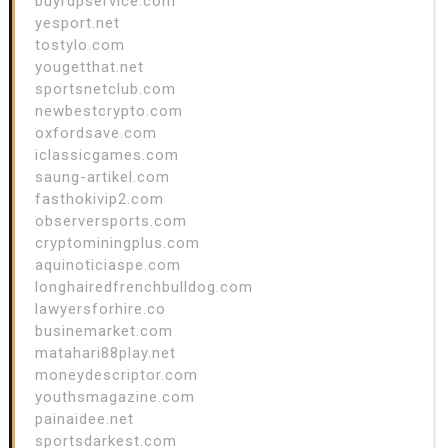
buyrdpservice.com
yesport.net
tostylo.com
yougetthat.net
sportsnetclub.com
newbestcrypto.com
oxfordsave.com
iclassicgames.com
saung-artikel.com
fasthokivip2.com
observersports.com
cryptominingplus.com
aquinoticiaspe.com
longhairedfrenchbulldog.com
lawyersforhire.co
businemarket.com
matahari88play.net
moneydescriptor.com
youthsmagazine.com
painaidee.net
sportsdarkest.com