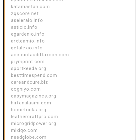
katamastah.com
zqscore.net
aseleraio.info
asticio.info
egardenio.info
arxteamio.info
getalexio.info
accountaudittaxcon.com
prymprint.com
sportkeeda.org
besttimespend.com
careandcure.biz
cogniyo.com
easymagazines.org
hirfanjilasmi.com
hometricks.org
leathercraftpro.com
microgridpower.org
mixiqo.com
needglobe.com