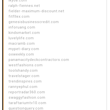
lky08.com
ralph-fiennes.net
fielder-maximum-discount.net
fitfllex.com
genesisbusinesscredit.com
inforuang.com
kindsmarket.com
luvelylife.com
macramb.com
mypet-diary.com
oxweekly.com
panamacitydeckcontractors.com
westfashions.com
toolshandy.com
travelstager.com
trendinspires.com
rannyephul.com
reportradar360.com
swaggyfashion.com
taraftariumtv10.com
questionquery.com