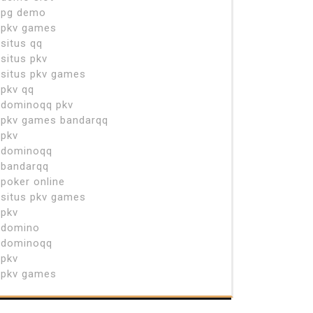
pg demo
pkv games
situs qq
situs pkv
situs pkv games
pkv qq
dominoqq pkv
pkv games bandarqq
pkv
dominoqq
bandarqq
poker online
situs pkv games
pkv
domino
dominoqq
pkv
pkv games