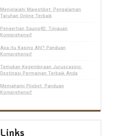
Menjelajahi Majestibet: Pengalaman
Taruhan Online Terbaik
Pengertian Saung4D: Tinjauan
Komprehensif
Apa itu Kasino Ahl? Panduan
Komprehensif
Temukan Kegembiraan Juruscasino:
Destinasi Permainan Terbaik Anda
Memahami Plisbet: Panduan
Komprehensif
Links