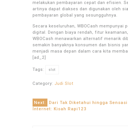
melakukan pembayaran cepat dan efisien. Sel
artinya dapat diakses dan digunakan oleh sia
pembayaran global yang sesungguhnya.
Secara keseluruhan, WBOCash mempunyai po
digital. Dengan biaya rendah, fitur keamana
WBOCash menawarkan alternatif menarik di
semakin banyaknya konsumen dan bisnis yan
menjadi masa depan dalam cara kita membay
[ad_2]
Tags:
slot
Category:
Judi Slot
Post
Next:
Dari Tak Diketahui hingga Sensasi
Internet: Kisah Rapi123
navigation