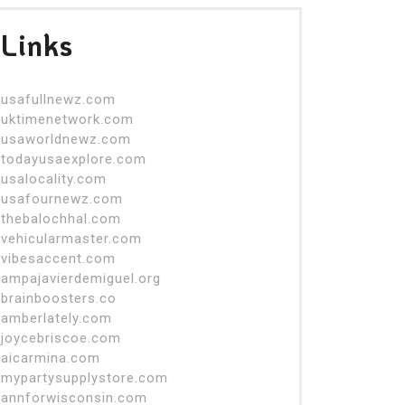
Links
usafullnewz.com
uktimenetwork.com
usaworldnewz.com
todayusaexplore.com
usalocality.com
usafournewz.com
thebalochhal.com
vehicularmaster.com
vibesaccent.com
ampajavierdemiguel.org
brainboosters.co
amberlately.com
joycebriscoe.com
aicarmina.com
mypartysupplystore.com
annforwisconsin.com