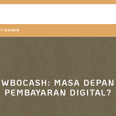
OT MAXWIN
WBOCASH: MASA DEPAN
PEMBAYARAN DIGITAL?