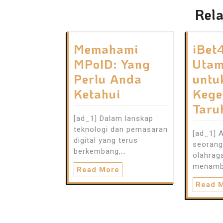
Rela
Memahami
iBet
MPoID: Yang
Utam
Perlu Anda
untu
Ketahui
Kege
Taru
[ad_1] Dalam lanskap
teknologi dan pemasaran
[ad_1] 
digital yang terus
seoran
berkembang,…
olahrag
menamb
Read More
Read 