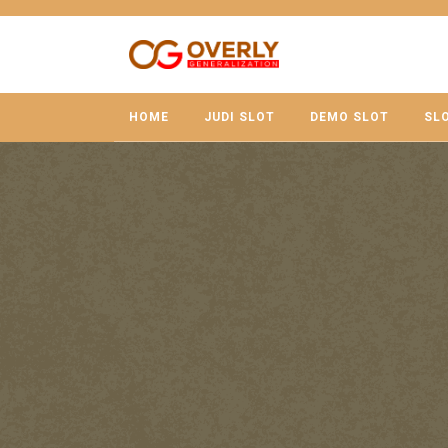
Skip
to
content
HOME
JUDI SLOT
DEMO SLOT
SL