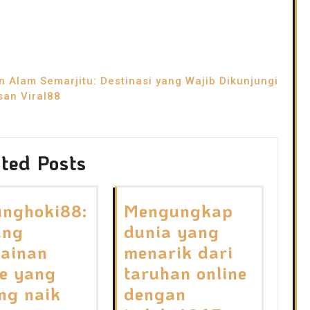
Alam Semarjitu: Destinasi yang Wajib Dikunjungi
san Viral88
ted Posts
nghoki88:
Mengungkap
ang
dunia yang
ainan
menarik dari
ne yang
taruhan online
ng naik
dengan