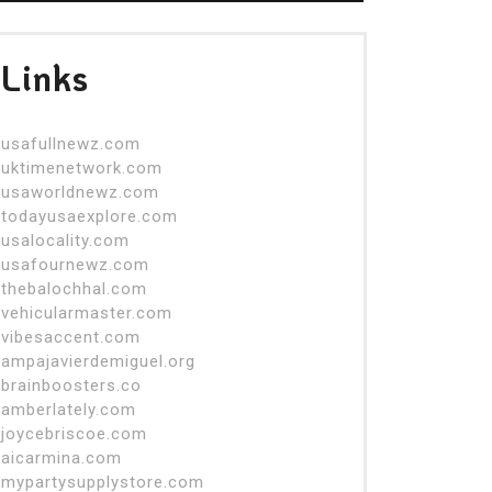
Links
usafullnewz.com
uktimenetwork.com
usaworldnewz.com
todayusaexplore.com
usalocality.com
usafournewz.com
thebalochhal.com
vehicularmaster.com
vibesaccent.com
ampajavierdemiguel.org
brainboosters.co
amberlately.com
joycebriscoe.com
aicarmina.com
mypartysupplystore.com