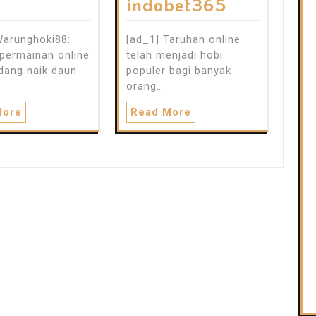
n
indobet365
Warunghoki88:
[ad_1] Taruhan online
 permainan online
telah menjadi hobi
dang naik daun
populer bagi banyak
orang…
More
Read More