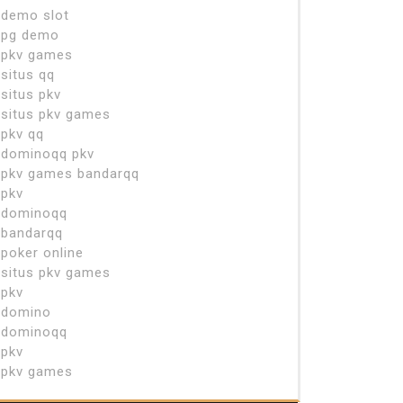
demo slot
pg demo
pkv games
situs qq
situs pkv
situs pkv games
pkv qq
dominoqq pkv
pkv games bandarqq
pkv
dominoqq
bandarqq
poker online
situs pkv games
pkv
domino
dominoqq
pkv
pkv games