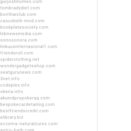
gurjoshhomes.com
tombradydiet.com
bonthaiclub.com
casusbelli-mod.com
bookplatesociety.com
lebnewsmedia.com
sonosonora.com
linkuusinternasional1.com
friendsroll.com
spiderclothing.net
wondergadgetsshop.com
seatgurunews.com
3net.info
codeplex.info
okena.info
akunidpropokerqq.com
bespokecardetailing.com
bestfriendscredit.com
elibrary.biz
eczema-naturalcures.com
astro-bath.com