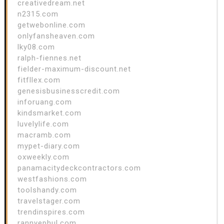
creativedream.net
n2315.com
getwebonline.com
onlyfansheaven.com
lky08.com
ralph-fiennes.net
fielder-maximum-discount.net
fitfllex.com
genesisbusinesscredit.com
inforuang.com
kindsmarket.com
luvelylife.com
macramb.com
mypet-diary.com
oxweekly.com
panamacitydeckcontractors.com
westfashions.com
toolshandy.com
travelstager.com
trendinspires.com
rannyephul.com