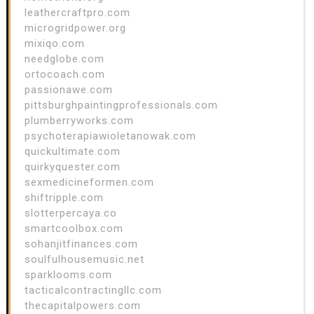
leathercraftpro.com
microgridpower.org
mixiqo.com
needglobe.com
ortocoach.com
passionawe.com
pittsburghpaintingprofessionals.com
plumberryworks.com
psychoterapiawioletanowak.com
quickultimate.com
quirkyquester.com
sexmedicineformen.com
shiftripple.com
slotterpercaya.co
smartcoolbox.com
sohanjitfinances.com
soulfulhousemusic.net
sparklooms.com
tacticalcontractingllc.com
thecapitalpowers.com