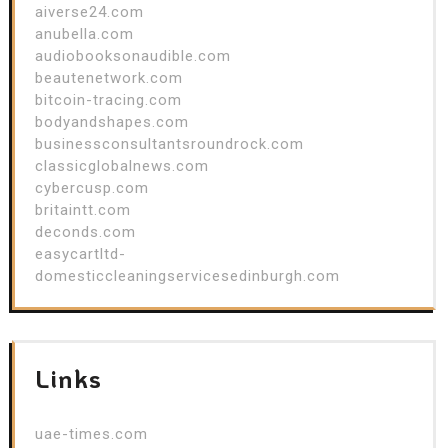
aiverse24.com
anubella.com
audiobooksonaudible.com
beautenetwork.com
bitcoin-tracing.com
bodyandshapes.com
businessconsultantsroundrock.com
classicglobalnews.com
cybercusp.com
britaintt.com
deconds.com
easycartltd-
domesticcleaningservicesedinburgh.com
Links
uae-times.com