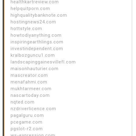
healthkartreview.com
helpquitporn.com
highqualitybanknote.com
hostingnews24.com
hottstyle.com
howtodiyanything.com
inspiringearthlings.com
investindependent.com
kralbozguncu1.com
landscapinggainesvillefl.com
maisonhauturier.com
mascreator.com
menafahmi.com
mukhtarmeer.com
nascartoday.com
nqted.com
nzdriverlicence.com
pagalguru.com
pcegame.com
pgslot-r2.com
ws-expression.com