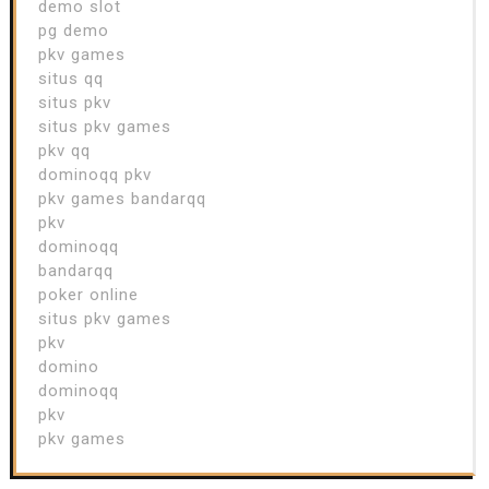
demo slot
pg demo
pkv games
situs qq
situs pkv
situs pkv games
pkv qq
dominoqq pkv
pkv games bandarqq
pkv
dominoqq
bandarqq
poker online
situs pkv games
pkv
domino
dominoqq
pkv
pkv games