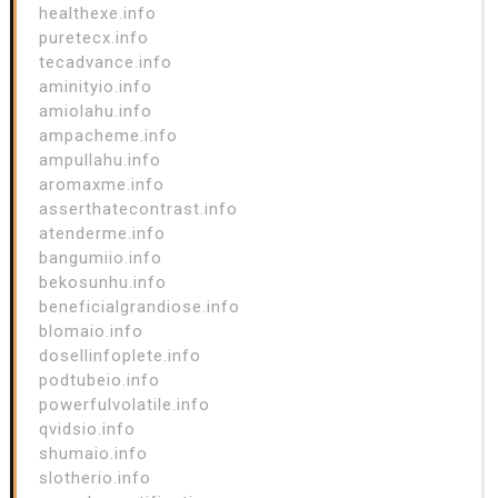
healthexe.info
puretecx.info
tecadvance.info
aminityio.info
amiolahu.info
ampacheme.info
ampullahu.info
aromaxme.info
asserthatecontrast.info
atenderme.info
bangumiio.info
bekosunhu.info
beneficialgrandiose.info
blomaio.info
dosellinfoplete.info
podtubeio.info
powerfulvolatile.info
qvidsio.info
shumaio.info
slotherio.info