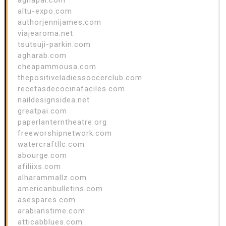
altu-expo.com
authorjennijames.com
viajearoma.net
tsutsuji-parkin.com
agharab.com
cheapammousa.com
thepositiveladiessoccerclub.com
recetasdecocinafaciles.com
naildesignsidea.net
greatpai.com
paperlanterntheatre.org
freeworshipnetwork.com
watercraftllc.com
abourge.com
afiliixs.com
alharammallz.com
americanbulletins.com
asespares.com
arabianstime.com
atticabblues.com