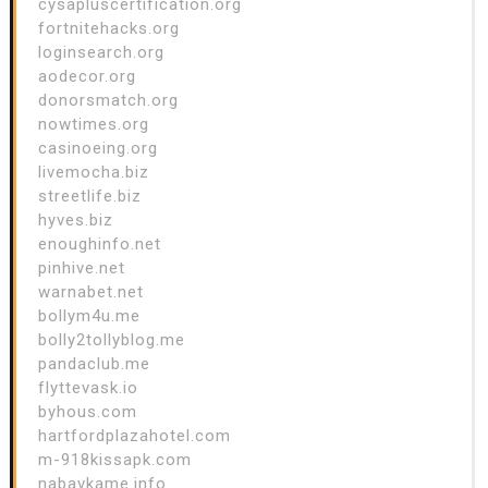
cysapluscertification.org
fortnitehacks.org
loginsearch.org
aodecor.org
donorsmatch.org
nowtimes.org
casinoeing.org
livemocha.biz
streetlife.biz
hyves.biz
enoughinfo.net
pinhive.net
warnabet.net
bollym4u.me
bolly2tollyblog.me
pandaclub.me
flyttevask.io
byhous.com
hartfordplazahotel.com
m-918kissapk.com
nabavkame.info