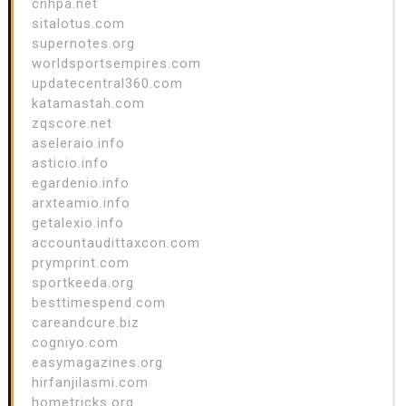
cnhpa.net
sitalotus.com
supernotes.org
worldsportsempires.com
updatecentral360.com
katamastah.com
zqscore.net
aseleraio.info
asticio.info
egardenio.info
arxteamio.info
getalexio.info
accountaudittaxcon.com
prymprint.com
sportkeeda.org
besttimespend.com
careandcure.biz
cogniyo.com
easymagazines.org
hirfanjilasmi.com
hometricks.org