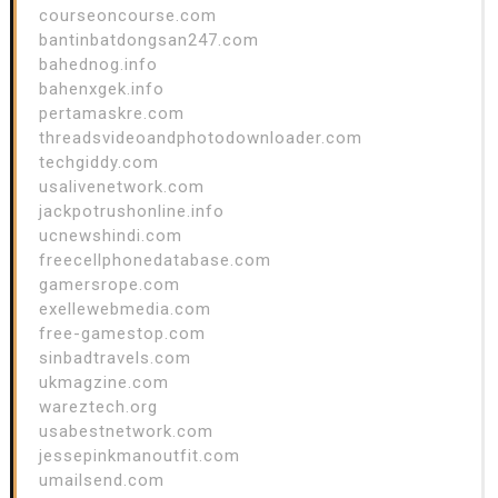
courseoncourse.com
bantinbatdongsan247.com
bahednog.info
bahenxgek.info
pertamaskre.com
threadsvideoandphotodownloader.com
techgiddy.com
usalivenetwork.com
jackpotrushonline.info
ucnewshindi.com
freecellphonedatabase.com
gamersrope.com
exellewebmedia.com
free-gamestop.com
sinbadtravels.com
ukmagzine.com
wareztech.org
usabestnetwork.com
jessepinkmanoutfit.com
umailsend.com