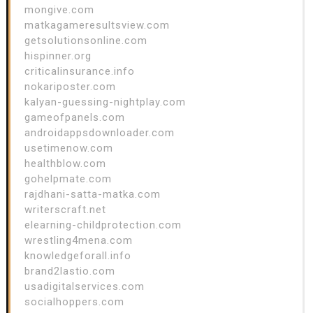
mongive.com
matkagameresultsview.com
getsolutionsonline.com
hispinner.org
criticalinsurance.info
nokariposter.com
kalyan-guessing-nightplay.com
gameofpanels.com
androidappsdownloader.com
usetimenow.com
healthblow.com
gohelpmate.com
rajdhani-satta-matka.com
writerscraft.net
elearning-childprotection.com
wrestling4mena.com
knowledgeforall.info
brand2lastio.com
usadigitalservices.com
socialhoppers.com