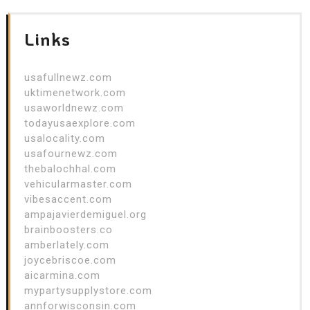
Links
usafullnewz.com
uktimenetwork.com
usaworldnewz.com
todayusaexplore.com
usalocality.com
usafournewz.com
thebalochhal.com
vehicularmaster.com
vibesaccent.com
ampajavierdemiguel.org
brainboosters.co
amberlately.com
joycebriscoe.com
aicarmina.com
mypartysupplystore.com
annforwisconsin.com