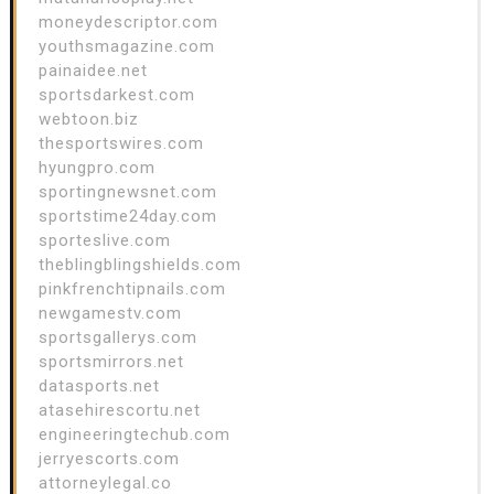
moneydescriptor.com
youthsmagazine.com
painaidee.net
sportsdarkest.com
webtoon.biz
thesportswires.com
hyungpro.com
sportingnewsnet.com
sportstime24day.com
sporteslive.com
theblingblingshields.com
pinkfrenchtipnails.com
newgamestv.com
sportsgallerys.com
sportsmirrors.net
datasports.net
atasehirescortu.net
engineeringtechub.com
jerryescorts.com
attorneylegal.co