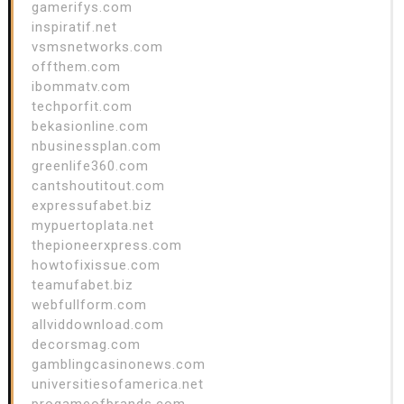
gamerifys.com
inspiratif.net
vsmsnetworks.com
offthem.com
ibommatv.com
techporfit.com
bekasionline.com
nbusinessplan.com
greenlife360.com
cantshoutitout.com
expressufabet.biz
mypuertoplata.net
thepioneerxpress.com
howtofixissue.com
teamufabet.biz
webfullform.com
allviddownload.com
decorsmag.com
gamblingcasinonews.com
universitiesofamerica.net
progameofbrands.com