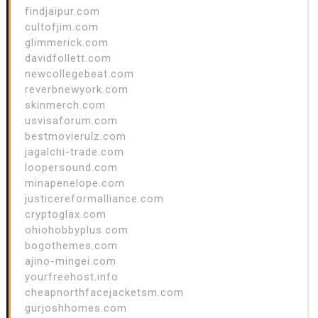
findjaipur.com
cultofjim.com
glimmerick.com
davidfollett.com
newcollegebeat.com
reverbnewyork.com
skinmerch.com
usvisaforum.com
bestmovierulz.com
jagalchi-trade.com
loopersound.com
minapenelope.com
justicereformalliance.com
cryptoglax.com
ohiohobbyplus.com
bogothemes.com
ajino-mingei.com
yourfreehost.info
cheapnorthfacejacketsm.com
gurjoshhomes.com