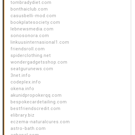
tombradydiet.com
bonthaiclub.com
casusbelli-mod.com
bookplatesociety.com
lebnewsmedia.com
sonosonora.com
linkuusinternasional1.com
friendsroll.com
spiderclothing.net
wondergadgetsshop.com
seatgurunews.com
3net.info
codeplex.info
okena.info
akunidpropokerqq.com
bespokecardetailing.com
bestfriendscredit.com
elibrary.biz
eczema-naturalcures.com
astro-bath.com
aghapal.com