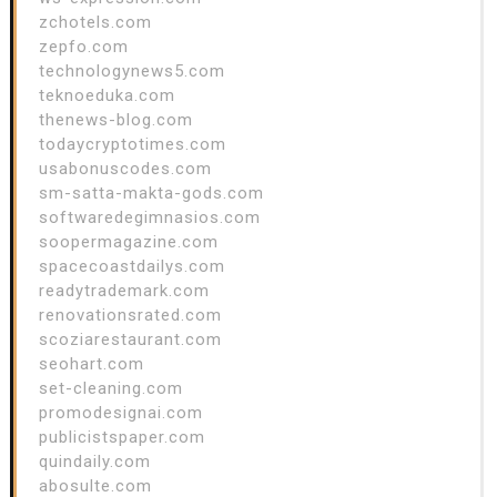
zchotels.com
zepfo.com
technologynews5.com
teknoeduka.com
thenews-blog.com
todaycryptotimes.com
usabonuscodes.com
sm-satta-makta-gods.com
softwaredegimnasios.com
soopermagazine.com
spacecoastdailys.com
readytrademark.com
renovationsrated.com
scoziarestaurant.com
seohart.com
set-cleaning.com
promodesignai.com
publicistspaper.com
quindaily.com
abosulte.com