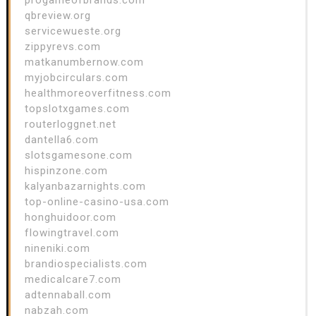
qbreview.org
servicewueste.org
zippyrevs.com
matkanumbernow.com
myjobcirculars.com
healthmoreoverfitness.com
topslotxgames.com
routerloggnet.net
dantella6.com
slotsgamesone.com
hispinzone.com
kalyanbazarnights.com
top-online-casino-usa.com
honghuidoor.com
flowingtravel.com
nineniki.com
brandiospecialists.com
medicalcare7.com
adtennaball.com
nabzah.com