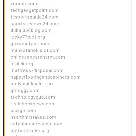
voomb.com
techgadgetpoint.com
tvsportsguide24.com
sportsreviews24.com
dubai360blog.com
lucky77slot.org
growmefast.com
mahkotahokislot.com
onlinecancerpharm.com
ufalek.org
mattress-disposal.com
happyflooringandcabinets.com
bodybuildinglife.co
qrdoggy.com
technologygud.com
realshocknews.com
pickgb.com
healthmistakes.com
ksfashiondresses.com
patterntrader.org