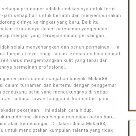
 sebagai pro gamer adalah dedikasinya untuk terus
-jam setiap hari untuk berlatih dan menyempurnakan
rong dirinya ke tingkat yang baru. Baik itu
akan strateginya dalam permainan yang sudah
tetap menjadi yang terdepan dalam persaingan.
idak selalu menyenangkan dan penuh permainan – ia
k tampil di level tinggi secara konsisten bisa sangat
ar88 harus mengembangkan kulit yang tebal dan
unnya permainan profesional.
i gamer profesional sangatlah banyak. Mekar88
tisi dalam turnamen dan bertemu dengan penggemar
n pendukung setia yang mendukungnya di setiap
putasi sebagai lawan tangguh di komunitas game.
ekedar pekerjaan – ini adalah cara hidup.
k mendorong dirinya hingga mencapai batas baru,
us akan kemenangan. Di dalam dunia Mekar88,
du untuk menciptakan kumpulan talenta yang tidak