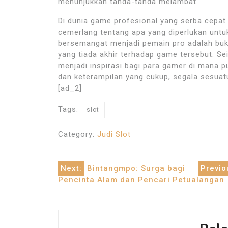
menunjukkan tanda-tanda melambat.
Di dunia game profesional yang serba cepat
cemerlang tentang apa yang diperlukan untu
bersemangat menjadi pemain pro adalah bukti
yang tiada akhir terhadap game tersebut. S
menjadi inspirasi bagi para gamer di mana
dan keterampilan yang cukup, segala sesuatu
[ad_2]
Tags:
slot
Category:
Judi Slot
Post
Next:
Bintangmpo: Surga bagi
Previo
Pencinta Alam dan Pencari Petualangan
navigation