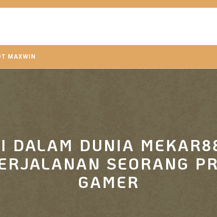
OT MAXWIN
I DALAM DUNIA MEKAR8
ERJALANAN SEORANG P
GAMER