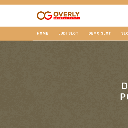
Skip
to
content
HOME
JUDI SLOT
DEMO SLOT
SL
D
P