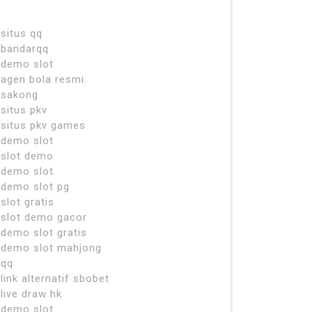
situs qq
bandarqq
demo slot
agen bola resmi
sakong
situs pkv
situs pkv games
demo slot
slot demo
demo slot
demo slot pg
slot gratis
slot demo gacor
demo slot gratis
demo slot mahjong
qq
link alternatif sbobet
live draw hk
demo slot