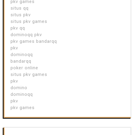
pkv games
situs qq
situs pkv
situs pkv games
pkv qq
dominoqq pkv
pkv games bandarqq
pkv
dominoqq
bandarqq
poker online
situs pkv games
pkv
domino
dominoqq
pkv
pkv games