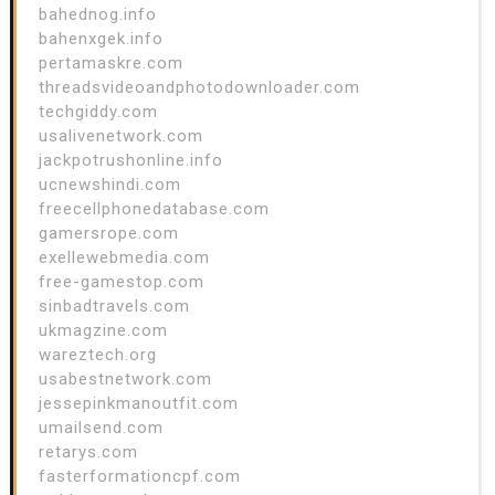
bahednog.info
bahenxgek.info
pertamaskre.com
threadsvideoandphotodownloader.com
techgiddy.com
usalivenetwork.com
jackpotrushonline.info
ucnewshindi.com
freecellphonedatabase.com
gamersrope.com
exellewebmedia.com
free-gamestop.com
sinbadtravels.com
ukmagzine.com
wareztech.org
usabestnetwork.com
jessepinkmanoutfit.com
umailsend.com
retarys.com
fasterformationcpf.com