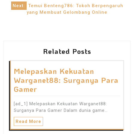
Next:
Temui Benteng786: Tokoh Berpengaruh
yang Membuat Gelombang Online
Related Posts
Melepaskan Kekuatan
Warganet88: Surganya Para
Gamer
[ad_1] Melepaskan Kekuatan Warganet88:
Surganya Para Gamer Dalam dunia game…
Read More