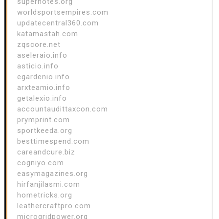
supernotes.org
worldsportsempires.com
updatecentral360.com
katamastah.com
zqscore.net
aseleraio.info
asticio.info
egardenio.info
arxteamio.info
getalexio.info
accountaudittaxcon.com
prymprint.com
sportkeeda.org
besttimespend.com
careandcure.biz
cogniyo.com
easymagazines.org
hirfanjilasmi.com
hometricks.org
leathercraftpro.com
microgridpower.org