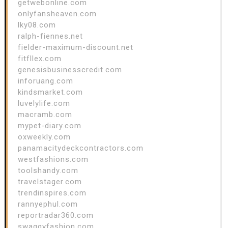
getwebonline.com
onlyfansheaven.com
lky08.com
ralph-fiennes.net
fielder-maximum-discount.net
fitfllex.com
genesisbusinesscredit.com
inforuang.com
kindsmarket.com
luvelylife.com
macramb.com
mypet-diary.com
oxweekly.com
panamacitydeckcontractors.com
westfashions.com
toolshandy.com
travelstager.com
trendinspires.com
rannyephul.com
reportradar360.com
swaggyfashion.com