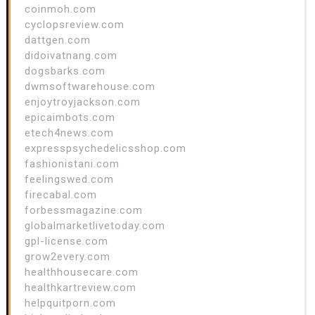
coinmoh.com
cyclopsreview.com
dattgen.com
didoivatnang.com
dogsbarks.com
dwmsoftwarehouse.com
enjoytroyjackson.com
epicaimbots.com
etech4news.com
expresspsychedelicsshop.com
fashionistani.com
feelingswed.com
firecabal.com
forbessmagazine.com
globalmarketlivetoday.com
gpl-license.com
grow2every.com
healthhousecare.com
healthkartreview.com
helpquitporn.com