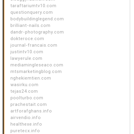
taraftariumtv10.com
questionquery.com
bodybuildinglegend.com
brilliant-nails.com
dandr-photography.com
dokteroce.com
journal-francais.com
justintv10.com
lawyerule.com
mediamingleseaco.com
mtsmarketingblog.com
nghekiemtien.com
wasirku.com
tejas24.com
poolturbo.com
prachestait.com
artforafghans.info
airvendio.info
healthexe.info
puretecx.info