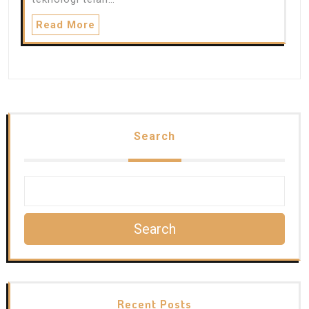
Read More
Search
Search
Recent Posts