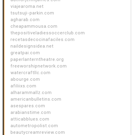
viajearoma.net
tsutsuji-parkin.com
agharab.com
cheapammousa.com
thepositiveladiessoccerclub.com
recetasdecocinafaciles.com
naildesignsidea.net
greatpai.com
paperlanterntheatre.org
freeworshipnetwork.com
watercraftllc.com
abourge.com
afiliixs.com
alharammallz.com
americanbulletins.com
asespares.com
arabianstime.com
atticabblues.com
autometropolist.com
beautycreamreview.com