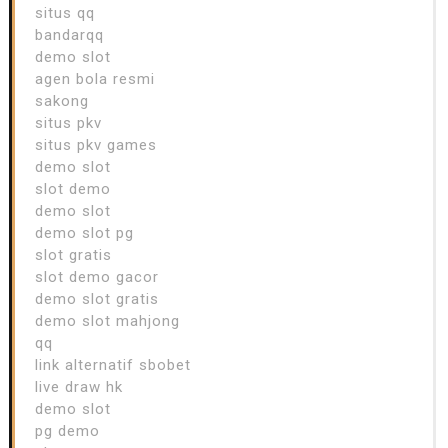
situs qq
bandarqq
demo slot
agen bola resmi
sakong
situs pkv
situs pkv games
demo slot
slot demo
demo slot
demo slot pg
slot gratis
slot demo gacor
demo slot gratis
demo slot mahjong
qq
link alternatif sbobet
live draw hk
demo slot
pg demo