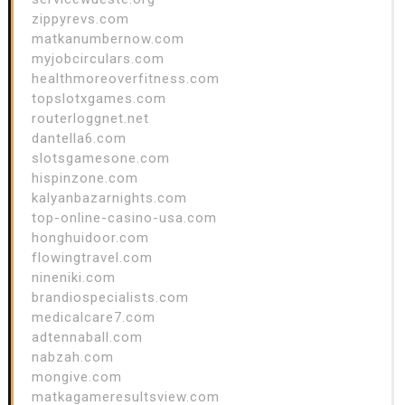
zippyrevs.com
matkanumbernow.com
myjobcirculars.com
healthmoreoverfitness.com
topslotxgames.com
routerloggnet.net
dantella6.com
slotsgamesone.com
hispinzone.com
kalyanbazarnights.com
top-online-casino-usa.com
honghuidoor.com
flowingtravel.com
nineniki.com
brandiospecialists.com
medicalcare7.com
adtennaball.com
nabzah.com
mongive.com
matkagameresultsview.com