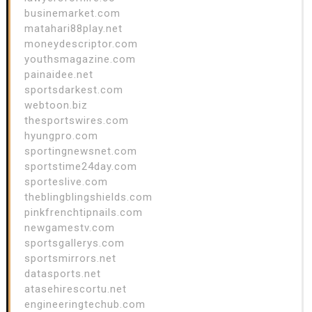
businemarket.com
matahari88play.net
moneydescriptor.com
youthsmagazine.com
painaidee.net
sportsdarkest.com
webtoon.biz
thesportswires.com
hyungpro.com
sportingnewsnet.com
sportstime24day.com
sporteslive.com
theblingblingshields.com
pinkfrenchtipnails.com
newgamestv.com
sportsgallerys.com
sportsmirrors.net
datasports.net
atasehirescortu.net
engineeringtechub.com