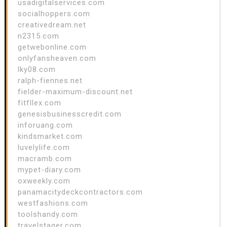
usadigitalservices.com
socialhoppers.com
creativedream.net
n2315.com
getwebonline.com
onlyfansheaven.com
lky08.com
ralph-fiennes.net
fielder-maximum-discount.net
fitfllex.com
genesisbusinesscredit.com
inforuang.com
kindsmarket.com
luvelylife.com
macramb.com
mypet-diary.com
oxweekly.com
panamacitydeckcontractors.com
westfashions.com
toolshandy.com
travelstager.com