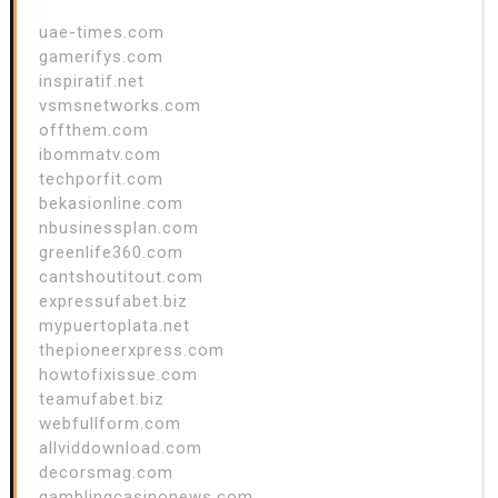
uae-times.com
gamerifys.com
inspiratif.net
vsmsnetworks.com
offthem.com
ibommatv.com
techporfit.com
bekasionline.com
nbusinessplan.com
greenlife360.com
cantshoutitout.com
expressufabet.biz
mypuertoplata.net
thepioneerxpress.com
howtofixissue.com
teamufabet.biz
webfullform.com
allviddownload.com
decorsmag.com
gamblingcasinonews.com