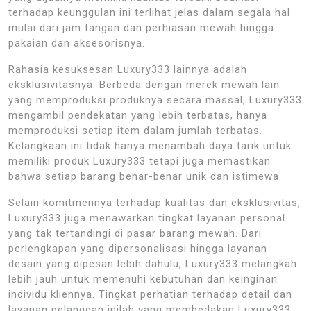
terhadap keunggulan ini terlihat jelas dalam segala hal
mulai dari jam tangan dan perhiasan mewah hingga
pakaian dan aksesorisnya.
Rahasia kesuksesan Luxury333 lainnya adalah
eksklusivitasnya. Berbeda dengan merek mewah lain
yang memproduksi produknya secara massal, Luxury333
mengambil pendekatan yang lebih terbatas, hanya
memproduksi setiap item dalam jumlah terbatas.
Kelangkaan ini tidak hanya menambah daya tarik untuk
memiliki produk Luxury333 tetapi juga memastikan
bahwa setiap barang benar-benar unik dan istimewa.
Selain komitmennya terhadap kualitas dan eksklusivitas,
Luxury333 juga menawarkan tingkat layanan personal
yang tak tertandingi di pasar barang mewah. Dari
perlengkapan yang dipersonalisasi hingga layanan
desain yang dipesan lebih dahulu, Luxury333 melangkah
lebih jauh untuk memenuhi kebutuhan dan keinginan
individu kliennya. Tingkat perhatian terhadap detail dan
layanan pelanggan inilah yang membedakan Luxury333