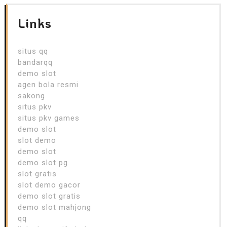
Links
situs qq
bandarqq
demo slot
agen bola resmi
sakong
situs pkv
situs pkv games
demo slot
slot demo
demo slot
demo slot pg
slot gratis
slot demo gacor
demo slot gratis
demo slot mahjong
qq