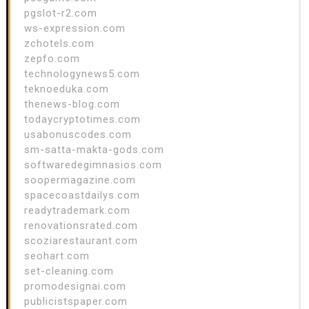
pgslot-r2.com
ws-expression.com
zchotels.com
zepfo.com
technologynews5.com
teknoeduka.com
thenews-blog.com
todaycryptotimes.com
usabonuscodes.com
sm-satta-makta-gods.com
softwaredegimnasios.com
soopermagazine.com
spacecoastdailys.com
readytrademark.com
renovationsrated.com
scoziarestaurant.com
seohart.com
set-cleaning.com
promodesignai.com
publicistspaper.com