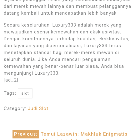
dari merek mewah lainnya dan membuat pelanggannya
datang kembali untuk mendapatkan lebih banyak.
Secara keseluruhan, Luxury333 adalah merek yang
mewujudkan esensi kemewahan dan eksklusivitas.
Dengan komitmennya terhadap kualitas, eksklusivitas,
dan layanan yang dipersonalisasi, Luxury333 terus
menetapkan standar bagi merek-merek mewah di
seluruh dunia. Jika Anda mencari pengalaman
kemewahan yang benar-benar luar biasa, Anda bisa
mengunjungi Luxury333.
[ad_2]
Tags:
slot
Category:
Judi Slot
Post
Previous:
Temui Lazawin: Makhluk Enigmatis
navigation