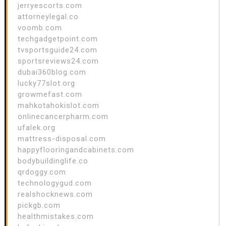
jerryescorts.com
attorneylegal.co
voomb.com
techgadgetpoint.com
tvsportsguide24.com
sportsreviews24.com
dubai360blog.com
lucky77slot.org
growmefast.com
mahkotahokislot.com
onlinecancerpharm.com
ufalek.org
mattress-disposal.com
happyflooringandcabinets.com
bodybuildinglife.co
qrdoggy.com
technologygud.com
realshocknews.com
pickgb.com
healthmistakes.com