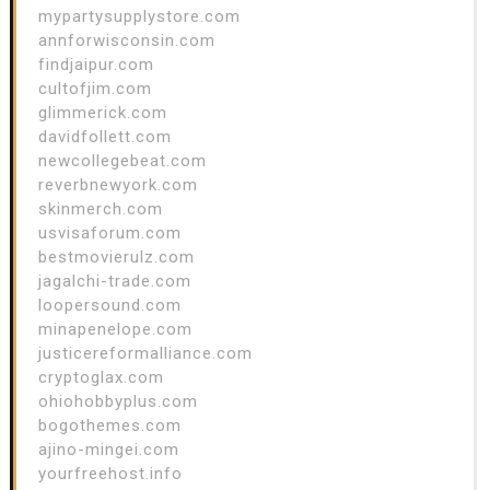
mypartysupplystore.com
annforwisconsin.com
findjaipur.com
cultofjim.com
glimmerick.com
davidfollett.com
newcollegebeat.com
reverbnewyork.com
skinmerch.com
usvisaforum.com
bestmovierulz.com
jagalchi-trade.com
loopersound.com
minapenelope.com
justicereformalliance.com
cryptoglax.com
ohiohobbyplus.com
bogothemes.com
ajino-mingei.com
yourfreehost.info