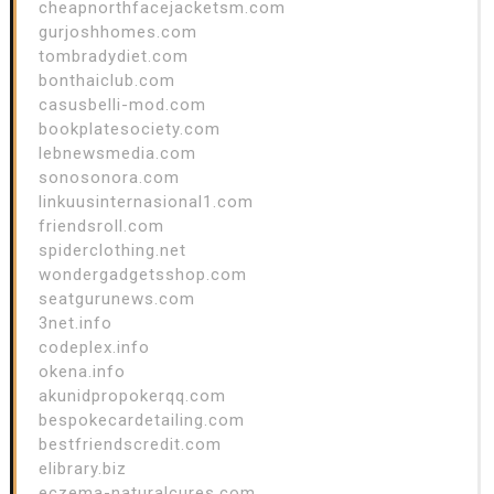
cheapnorthfacejacketsm.com
gurjoshhomes.com
tombradydiet.com
bonthaiclub.com
casusbelli-mod.com
bookplatesociety.com
lebnewsmedia.com
sonosonora.com
linkuusinternasional1.com
friendsroll.com
spiderclothing.net
wondergadgetsshop.com
seatgurunews.com
3net.info
codeplex.info
okena.info
akunidpropokerqq.com
bespokecardetailing.com
bestfriendscredit.com
elibrary.biz
eczema-naturalcures.com