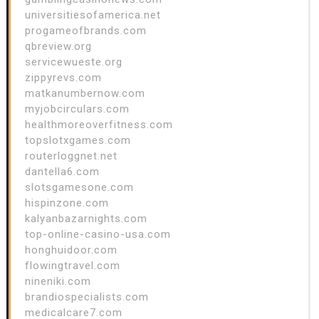
universitiesofamerica.net
progameofbrands.com
qbreview.org
servicewueste.org
zippyrevs.com
matkanumbernow.com
myjobcirculars.com
healthmoreoverfitness.com
topslotxgames.com
routerloggnet.net
dantella6.com
slotsgamesone.com
hispinzone.com
kalyanbazarnights.com
top-online-casino-usa.com
honghuidoor.com
flowingtravel.com
nineniki.com
brandiospecialists.com
medicalcare7.com