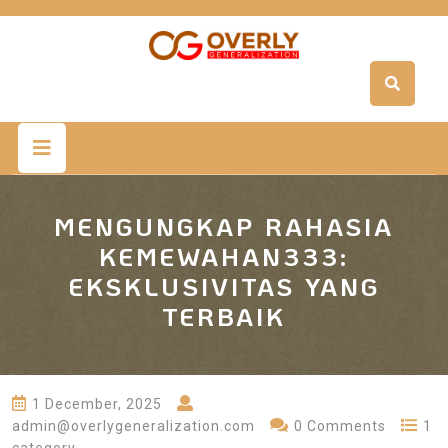
Skip
to
content
Open
Button
MENGUNGKAP RAHASIA
KEMEWAHAN333:
EKSKLUSIVITAS YANG
TERBAIK
1 December, 2025
admin@overlygeneralization.com
0 Comments
1
category