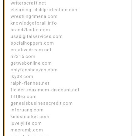
writerscraft.net
elearning-childprotection.com
wrestling4mena.com
knowledgeforall.info
brand2lastio.com
usadigitalservices.com
socialhoppers.com
creativedream.net
n2315.com
getwebonline.com
onlyfansheaven.com
lky08.com
ralph-fiennes.net
fielder-maximum-discount.net
fitfllex.com
genesisbusinesscredit.com
inforuang.com
kindsmarket.com
luvelylife.com
macramb.com