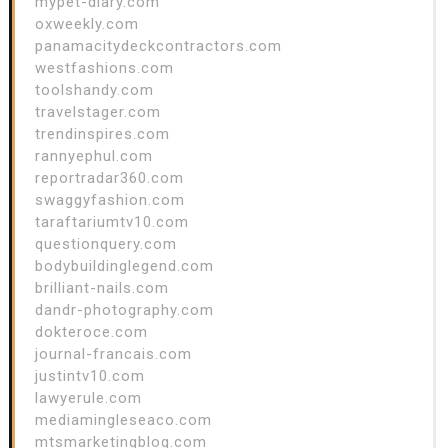
mypet-diary.com
oxweekly.com
panamacitydeckcontractors.com
westfashions.com
toolshandy.com
travelstager.com
trendinspires.com
rannyephul.com
reportradar360.com
swaggyfashion.com
taraftariumtv10.com
questionquery.com
bodybuildinglegend.com
brilliant-nails.com
dandr-photography.com
dokteroce.com
journal-francais.com
justintv10.com
lawyerule.com
mediamingleseaco.com
mtsmarketingblog.com