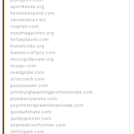
sportkeeda.org
besttimespend.com
careandcure.biz
cogniyo.com
easymagazines.org
hirfanjilasmi.com
hometricks.org
leathercraftpro.com
microgridpower.org
mixiqo.com
needglobe.com
ortocoach.com
passionawe.com
pittsburghpaintingprofessionals.com
plumberryworks.com
psychoterapiawioletanowak.com
quickultimate.com
quirkyquester.com
sexmedicineformen.com
shiftripple.com