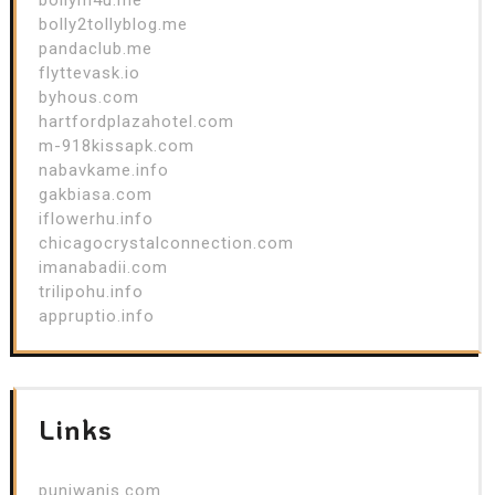
bolly2tollyblog.me
pandaclub.me
flyttevask.io
byhous.com
hartfordplazahotel.com
m-918kissapk.com
nabavkame.info
gakbiasa.com
iflowerhu.info
chicagocrystalconnection.com
imanabadii.com
trilipohu.info
appruptio.info
Links
punjwanis.com