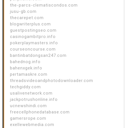
the-parcs-clematiscondos.com
jusu-gb.com
thecarepet.com
blogwriterplus.com
guestpostingseo.com
casinogambitpro.info
pokerplaymasters.info
courseoncourse.com
bantinbatdongsan247.com
bahednog.info
bahenxgek.info
pertamaskre.com
threadsvideoandphotodownloader.com
techgiddy.com
usalivenetwork.com
jackpotrushonline.info
ucnewshindi.com
freecellphonedatabase.com
gamersrope.com
exellewebmedia.com