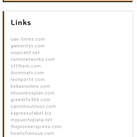
Links
uae-times.com
gamerifys.com
inspiratif.net
vsmsnetworks.com
offthem.com
ibommatv.com
techporfit.com
bekasionline.com
nbusinessplan.com
greenlife360.com
cantshoutitout.com
expressufabet.biz
mypuertoplata.net
thepioneerxpress.com
howtofixissue.com