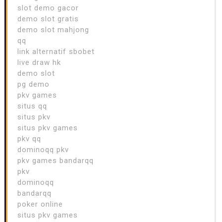
slot demo gacor
demo slot gratis
demo slot mahjong
qq
link alternatif sbobet
live draw hk
demo slot
pg demo
pkv games
situs qq
situs pkv
situs pkv games
pkv qq
dominoqq pkv
pkv games bandarqq
pkv
dominoqq
bandarqq
poker online
situs pkv games