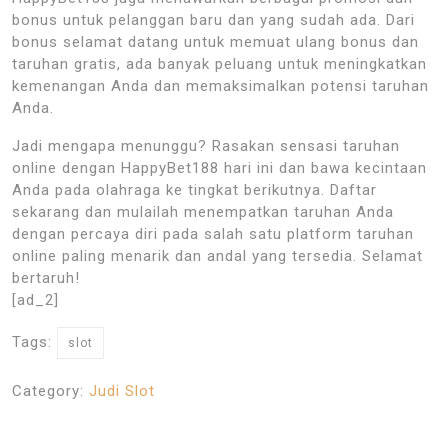
bonus untuk pelanggan baru dan yang sudah ada. Dari
bonus selamat datang untuk memuat ulang bonus dan
taruhan gratis, ada banyak peluang untuk meningkatkan
kemenangan Anda dan memaksimalkan potensi taruhan
Anda.
Jadi mengapa menunggu? Rasakan sensasi taruhan
online dengan HappyBet188 hari ini dan bawa kecintaan
Anda pada olahraga ke tingkat berikutnya. Daftar
sekarang dan mulailah menempatkan taruhan Anda
dengan percaya diri pada salah satu platform taruhan
online paling menarik dan andal yang tersedia. Selamat
bertaruh!
[ad_2]
Tags:
slot
Category:
Judi Slot