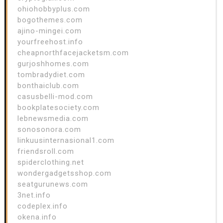
ohiohobbyplus.com
bogothemes.com
ajino-mingei.com
yourfreehost.info
cheapnorthfacejacketsm.com
gurjoshhomes.com
tombradydiet.com
bonthaiclub.com
casusbelli-mod.com
bookplatesociety.com
lebnewsmedia.com
sonosonora.com
linkuusinternasional1.com
friendsroll.com
spiderclothing.net
wondergadgetsshop.com
seatgurunews.com
3net.info
codeplex.info
okena.info