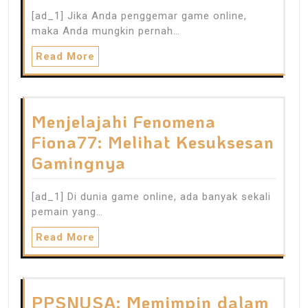
[ad_1] Jika Anda penggemar game online,
maka Anda mungkin pernah…
Read More
Menjelajahi Fenomena
Fiona77: Melihat Kesuksesan
Gamingnya
[ad_1] Di dunia game online, ada banyak sekali
pemain yang…
Read More
PPSNUSA: Memimpin dalam