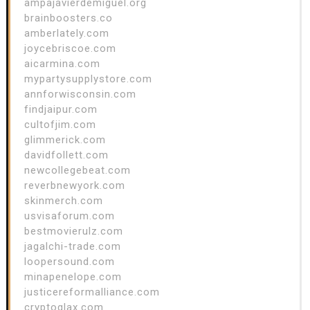
ampajavierdemiguel.org
brainboosters.co
amberlately.com
joycebriscoe.com
aicarmina.com
mypartysupplystore.com
annforwisconsin.com
findjaipur.com
cultofjim.com
glimmerick.com
davidfollett.com
newcollegebeat.com
reverbnewyork.com
skinmerch.com
usvisaforum.com
bestmovierulz.com
jagalchi-trade.com
loopersound.com
minapenelope.com
justicereformalliance.com
cryptoglax.com