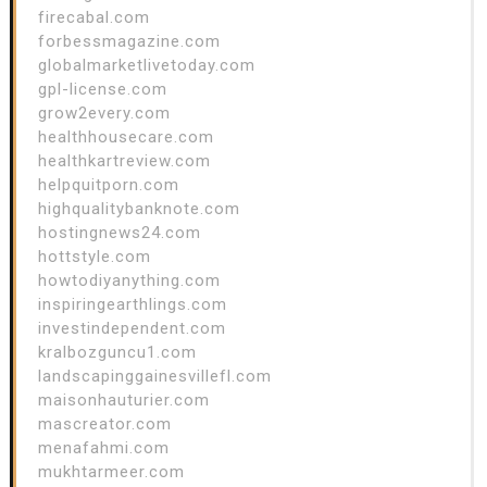
firecabal.com
forbessmagazine.com
globalmarketlivetoday.com
gpl-license.com
grow2every.com
healthhousecare.com
healthkartreview.com
helpquitporn.com
highqualitybanknote.com
hostingnews24.com
hottstyle.com
howtodiyanything.com
inspiringearthlings.com
investindependent.com
kralbozguncu1.com
landscapinggainesvillefl.com
maisonhauturier.com
mascreator.com
menafahmi.com
mukhtarmeer.com