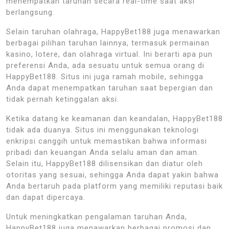
menempatkan taruhan secara real-time saat aksi
berlangsung.
Selain taruhan olahraga, HappyBet188 juga menawarkan
berbagai pilihan taruhan lainnya, termasuk permainan
kasino, lotere, dan olahraga virtual. Ini berarti apa pun
preferensi Anda, ada sesuatu untuk semua orang di
HappyBet188. Situs ini juga ramah mobile, sehingga
Anda dapat menempatkan taruhan saat bepergian dan
tidak pernah ketinggalan aksi.
Ketika datang ke keamanan dan keandalan, HappyBet188
tidak ada duanya. Situs ini menggunakan teknologi
enkripsi canggih untuk memastikan bahwa informasi
pribadi dan keuangan Anda selalu aman dan aman.
Selain itu, HappyBet188 dilisensikan dan diatur oleh
otoritas yang sesuai, sehingga Anda dapat yakin bahwa
Anda bertaruh pada platform yang memiliki reputasi baik
dan dapat dipercaya.
Untuk meningkatkan pengalaman taruhan Anda,
HappyBet188 juga menawarkan berbagai promosi dan