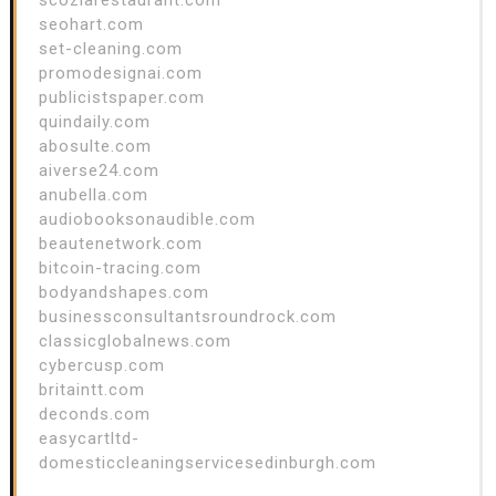
seohart.com
set-cleaning.com
promodesignai.com
publicistspaper.com
quindaily.com
abosulte.com
aiverse24.com
anubella.com
audiobooksonaudible.com
beautenetwork.com
bitcoin-tracing.com
bodyandshapes.com
businessconsultantsroundrock.com
classicglobalnews.com
cybercusp.com
britaintt.com
deconds.com
easycartltd-
domesticcleaningservicesedinburgh.com