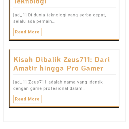
Teknologi
[ad_1] Di dunia teknologi yang serba cepat,
selalu ada pemain…
Read More
Kisah Dibalik Zeus711: Dari
Amatir hingga Pro Gamer
[ad_1] Zeus711 adalah nama yang identik
dengan game profesional dalam…
Read More