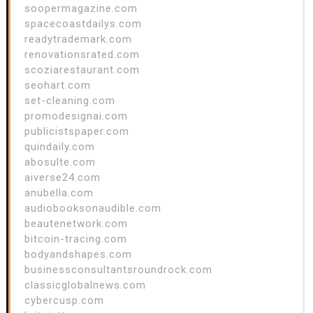
soopermagazine.com
spacecoastdailys.com
readytrademark.com
renovationsrated.com
scoziarestaurant.com
seohart.com
set-cleaning.com
promodesignai.com
publicistspaper.com
quindaily.com
abosulte.com
aiverse24.com
anubella.com
audiobooksonaudible.com
beautenetwork.com
bitcoin-tracing.com
bodyandshapes.com
businessconsultantsroundrock.com
classicglobalnews.com
cybercusp.com