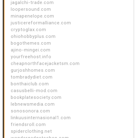
jagalchi-trade.com
loopersound.com
minapenelope.com
justicereformalliance.com
cryptoglax.com
ohiohobbyplus.com
bogothemes.com
ajino-mingei.com
yourfreehost.info
cheapnorthfacejacketsm.com
gurjoshhomes.com
tombradydiet.com
bonthaiclub.com
casusbelli-mod.com
bookplatesociety.com
lebnewsmedia.com
sonosonora.com
linkuusinternasional1.com
friendsroll.com
spiderclothing.net
wondergadgetsshop.com