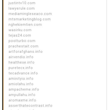
justintv10.com
lawyerule.com
mediamingleseaco.com
mtsmarketingblog.com
nghekiemtien.com
wasirku.com
tejas24.com
poolturbo.com
prachestait.com
artforafghans.info
airvendio.info
healthexe.info
puretecx.info
tecadvance.info
aminityio.info
amiolahu.info
ampacheme.info
ampullahu.info
aromaxme.info
asserthatecontrast.info