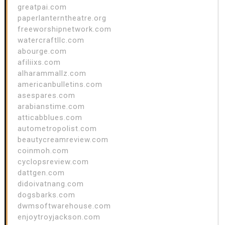
greatpai.com
paperlanterntheatre.org
freeworshipnetwork.com
watercraftllc.com
abourge.com
afiliixs.com
alharammallz.com
americanbulletins.com
asespares.com
arabianstime.com
atticabblues.com
autometropolist.com
beautycreamreview.com
coinmoh.com
cyclopsreview.com
dattgen.com
didoivatnang.com
dogsbarks.com
dwmsoftwarehouse.com
enjoytroyjackson.com