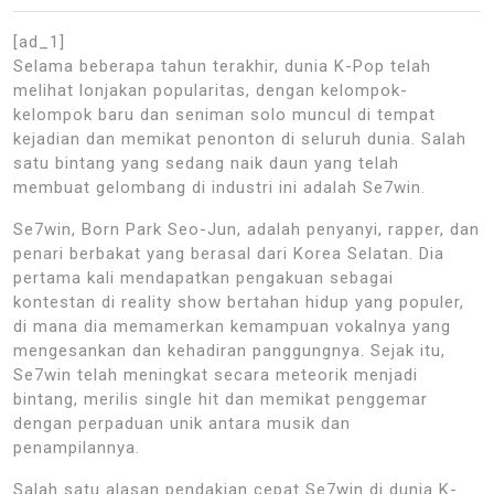
[ad_1]
Selama beberapa tahun terakhir, dunia K-Pop telah
melihat lonjakan popularitas, dengan kelompok-
kelompok baru dan seniman solo muncul di tempat
kejadian dan memikat penonton di seluruh dunia. Salah
satu bintang yang sedang naik daun yang telah
membuat gelombang di industri ini adalah Se7win.
Se7win, Born Park Seo-Jun, adalah penyanyi, rapper, dan
penari berbakat yang berasal dari Korea Selatan. Dia
pertama kali mendapatkan pengakuan sebagai
kontestan di reality show bertahan hidup yang populer,
di mana dia memamerkan kemampuan vokalnya yang
mengesankan dan kehadiran panggungnya. Sejak itu,
Se7win telah meningkat secara meteorik menjadi
bintang, merilis single hit dan memikat penggemar
dengan perpaduan unik antara musik dan
penampilannya.
Salah satu alasan pendakian cepat Se7win di dunia K-