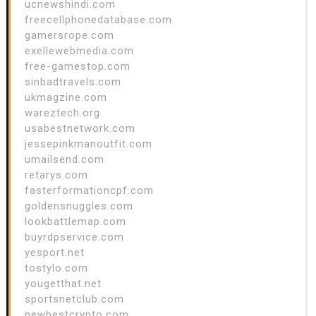
ucnewshindi.com
freecellphonedatabase.com
gamersrope.com
exellewebmedia.com
free-gamestop.com
sinbadtravels.com
ukmagzine.com
wareztech.org
usabestnetwork.com
jessepinkmanoutfit.com
umailsend.com
retarys.com
fasterformationcpf.com
goldensnuggles.com
lookbattlemap.com
buyrdpservice.com
yesport.net
tostylo.com
yougetthat.net
sportsnetclub.com
newbestcrypto.com