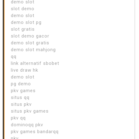
demo slot
slot demo
demo slot
demo slot pg
slot gratis
slot demo gacor
demo slot gratis
demo slot mahjong
qq
link alternatif sbobet
live draw hk
demo slot
pg demo
pkv games
situs qq
situs pkv
situs pkv games
pkv qq
dominoqq pkv
pkv games bandarqq
pkv