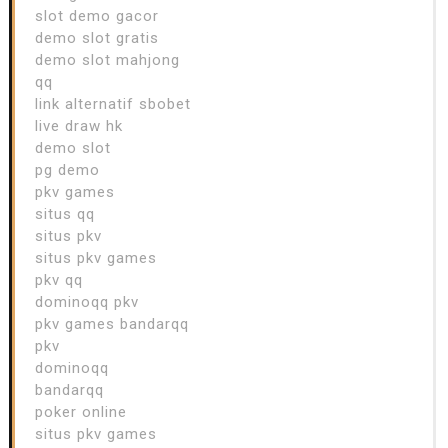
slot demo gacor
demo slot gratis
demo slot mahjong
qq
link alternatif sbobet
live draw hk
demo slot
pg demo
pkv games
situs qq
situs pkv
situs pkv games
pkv qq
dominoqq pkv
pkv games bandarqq
pkv
dominoqq
bandarqq
poker online
situs pkv games