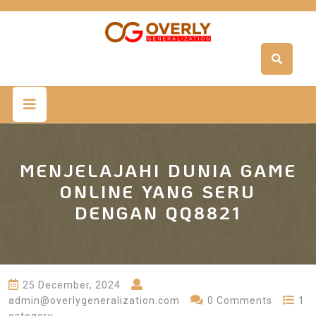
Skip
to
content
Open
Button
MENJELAJAHI DUNIA GAME
ONLINE YANG SERU
DENGAN QQ8821
25 December, 2024
admin@overlygeneralization.com
0 Comments
1
category