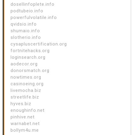
dosellinfoplete.info
podtubeio.info
powerfulvolatile.info
qvidsio.info
shumaio.info
slotherio.info
cysapluscertification.org
fortnitehacks.org
loginsearch.org
aodecor.org
donorsmatch.org
nowtimes.org
casinoeing.org
livemocha.biz
streetlife.biz
hyves.biz
enoughinfo.net
pinhive.net
warnabet.net
bollym4u.me