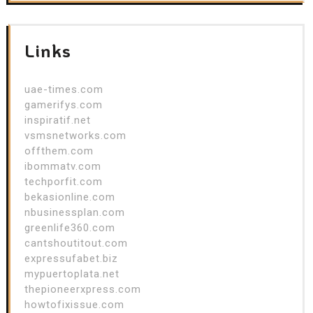
Links
uae-times.com
gamerifys.com
inspiratif.net
vsmsnetworks.com
offthem.com
ibommatv.com
techporfit.com
bekasionline.com
nbusinessplan.com
greenlife360.com
cantshoutitout.com
expressufabet.biz
mypuertoplata.net
thepioneerxpress.com
howtofixissue.com