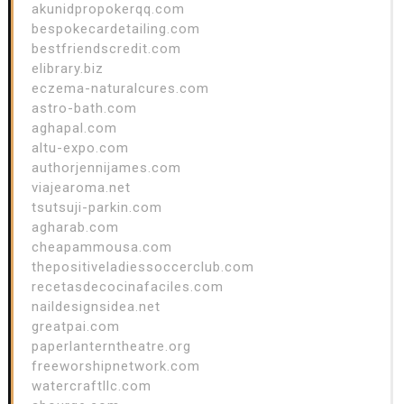
akunidpropokerqq.com
bespokecardetailing.com
bestfriendscredit.com
elibrary.biz
eczema-naturalcures.com
astro-bath.com
aghapal.com
altu-expo.com
authorjennijames.com
viajearoma.net
tsutsuji-parkin.com
agharab.com
cheapammousa.com
thepositiveladiessoccerclub.com
recetasdecocinafaciles.com
naildesignsidea.net
greatpai.com
paperlanterntheatre.org
freeworshipnetwork.com
watercraftllc.com