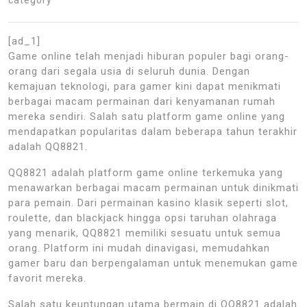
[ad_1]
Game online telah menjadi hiburan populer bagi orang-
orang dari segala usia di seluruh dunia. Dengan
kemajuan teknologi, para gamer kini dapat menikmati
berbagai macam permainan dari kenyamanan rumah
mereka sendiri. Salah satu platform game online yang
mendapatkan popularitas dalam beberapa tahun terakhir
adalah QQ8821.
QQ8821 adalah platform game online terkemuka yang
menawarkan berbagai macam permainan untuk dinikmati
para pemain. Dari permainan kasino klasik seperti slot,
roulette, dan blackjack hingga opsi taruhan olahraga
yang menarik, QQ8821 memiliki sesuatu untuk semua
orang. Platform ini mudah dinavigasi, memudahkan
gamer baru dan berpengalaman untuk menemukan game
favorit mereka.
Salah satu keuntungan utama bermain di QQ8821 adalah