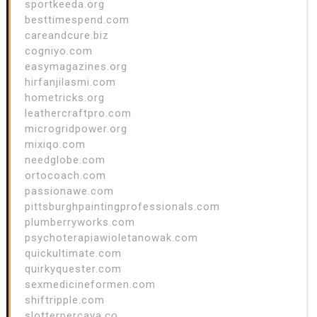
sportkeeda.org
besttimespend.com
careandcure.biz
cogniyo.com
easymagazines.org
hirfanjilasmi.com
hometricks.org
leathercraftpro.com
microgridpower.org
mixiqo.com
needglobe.com
ortocoach.com
passionawe.com
pittsburghpaintingprofessionals.com
plumberryworks.com
psychoterapiawioletanowak.com
quickultimate.com
quirkyquester.com
sexmedicineformen.com
shiftripple.com
slotterpercaya.co