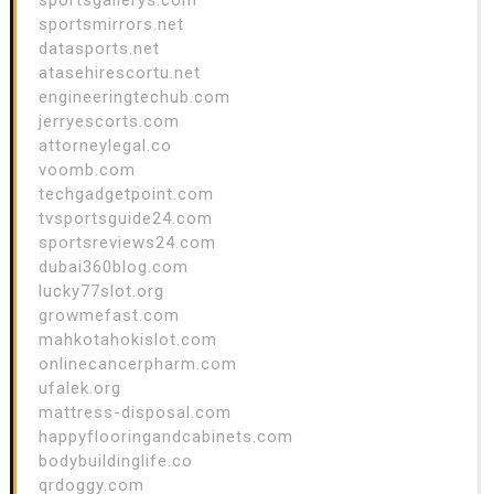
sportsmirrors.net
datasports.net
atasehirescortu.net
engineeringtechub.com
jerryescorts.com
attorneylegal.co
voomb.com
techgadgetpoint.com
tvsportsguide24.com
sportsreviews24.com
dubai360blog.com
lucky77slot.org
growmefast.com
mahkotahokislot.com
onlinecancerpharm.com
ufalek.org
mattress-disposal.com
happyflooringandcabinets.com
bodybuildinglife.co
qrdoggy.com