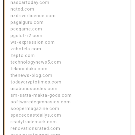
nascartoday.com
nqted.com
nzdriverlicence.com
pagalguru.com
pcegame.com
pgslot-r2.com
ws-expression.com
zchotels.com
zepfo.com
technologynews5.com
teknoeduka.com
thenews-blog.com
todaycryptotimes.com
usabonuscodes.com
sm-satta-makta-gods.com
softwaredegimnasios.com
soopermagazine.com
spacecoastdailys.com
readytrademark.com
renovationsrated.com
scoziarestaurant.com