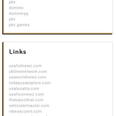
pkv
domino
dominoqq
pkv
pkv games
Links
usafullnewz.com
uktimenetwork.com
usaworldnewz.com
todayusaexplore.com
usalocality.com
usafournewz.com
thebalochhal.com
vehicularmaster.com
vibesaccent.com