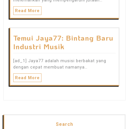
Read More
Temui Jaya77: Bintang Baru
Industri Musik
[ad_1] Jaya77 adalah musisi berbakat yang
dengan cepat membuat namanya…
Read More
Search