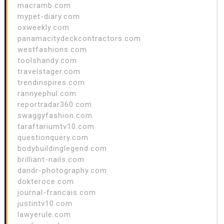
macramb.com
mypet-diary.com
oxweekly.com
panamacitydeckcontractors.com
westfashions.com
toolshandy.com
travelstager.com
trendinspires.com
rannyephul.com
reportradar360.com
swaggyfashion.com
taraftariumtv10.com
questionquery.com
bodybuildinglegend.com
brilliant-nails.com
dandr-photography.com
dokteroce.com
journal-francais.com
justintv10.com
lawyerule.com