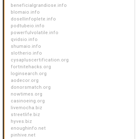
beneficialgrandiose.info
blomaio.info
dosellinfoplete.info
podtubeio.info
powerfulvolatile.info
qvidsio.info
shumaio.info
slotherio.info
cysapluscertification.org
fortnitehacks.org
loginsearch.org
aodecor.org
donorsmatch.org
nowtimes.org
casinoeing.org
livemocha.biz
streetlife.biz
hyves.biz
enoughinfo.net
pinhive.net