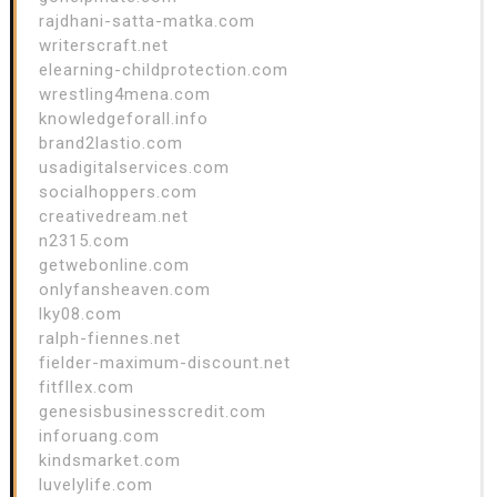
rajdhani-satta-matka.com
writerscraft.net
elearning-childprotection.com
wrestling4mena.com
knowledgeforall.info
brand2lastio.com
usadigitalservices.com
socialhoppers.com
creativedream.net
n2315.com
getwebonline.com
onlyfansheaven.com
lky08.com
ralph-fiennes.net
fielder-maximum-discount.net
fitfllex.com
genesisbusinesscredit.com
inforuang.com
kindsmarket.com
luvelylife.com