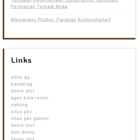
Permainan Terbaik Anda
Memahami Plisbet: Panduan Komprehensif
Links
situs qq
bandarqq
demo slot
agen bola resmi
sakong
situs pkv
situs pkv games
demo slot
slot demo
demo slot