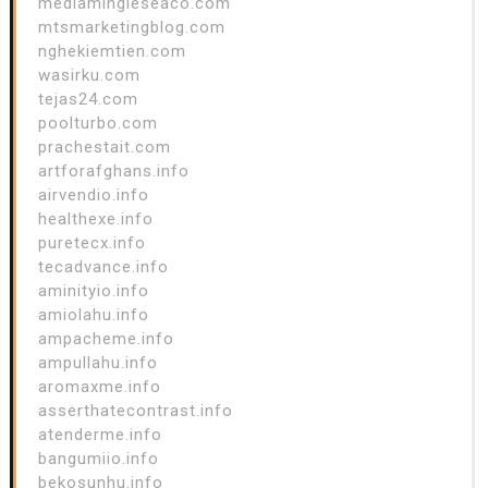
mediamingleseaco.com
mtsmarketingblog.com
nghekiemtien.com
wasirku.com
tejas24.com
poolturbo.com
prachestait.com
artforafghans.info
airvendio.info
healthexe.info
puretecx.info
tecadvance.info
aminityio.info
amiolahu.info
ampacheme.info
ampullahu.info
aromaxme.info
asserthatecontrast.info
atenderme.info
bangumiio.info
bekosunhu.info