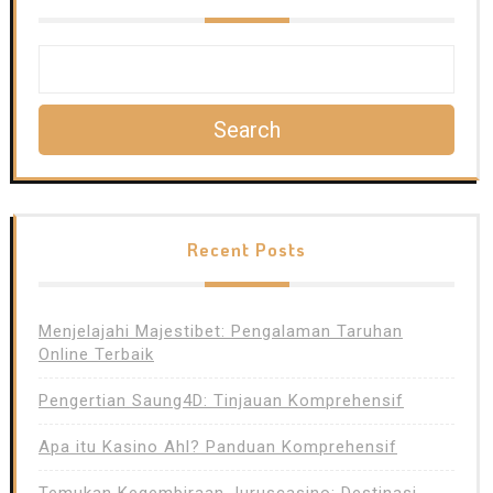
Search
Recent Posts
Menjelajahi Majestibet: Pengalaman Taruhan
Online Terbaik
Pengertian Saung4D: Tinjauan Komprehensif
Apa itu Kasino Ahl? Panduan Komprehensif
Temukan Kegembiraan Juruscasino: Destinasi