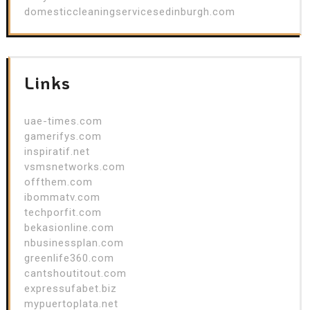
domesticcleaningservicesedinburgh.com
Links
uae-times.com
gamerifys.com
inspiratif.net
vsmsnetworks.com
offthem.com
ibommatv.com
techporfit.com
bekasionline.com
nbusinessplan.com
greenlife360.com
cantshoutitout.com
expressufabet.biz
mypuertoplata.net