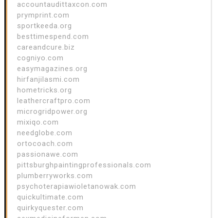
accountaudittaxcon.com
prymprint.com
sportkeeda.org
besttimespend.com
careandcure.biz
cogniyo.com
easymagazines.org
hirfanjilasmi.com
hometricks.org
leathercraftpro.com
microgridpower.org
mixiqo.com
needglobe.com
ortocoach.com
passionawe.com
pittsburghpaintingprofessionals.com
plumberryworks.com
psychoterapiawioletanowak.com
quickultimate.com
quirkyquester.com