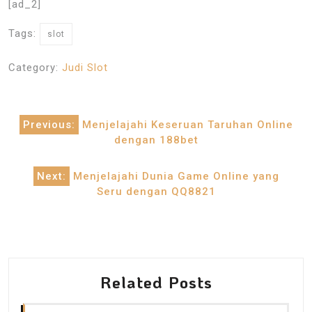
[ad_2]
Tags:
slot
Category:
Judi Slot
Post
Previous:
Menjelajahi Keseruan Taruhan Online
navigation
dengan 188bet
Next:
Menjelajahi Dunia Game Online yang
Seru dengan QQ8821
Related Posts