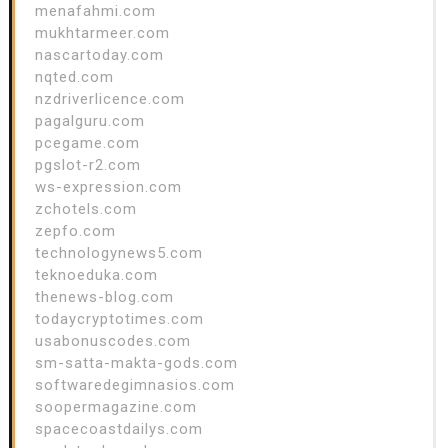
menafahmi.com
mukhtarmeer.com
nascartoday.com
nqted.com
nzdriverlicence.com
pagalguru.com
pcegame.com
pgslot-r2.com
ws-expression.com
zchotels.com
zepfo.com
technologynews5.com
teknoeduka.com
thenews-blog.com
todaycryptotimes.com
usabonuscodes.com
sm-satta-makta-gods.com
softwaredegimnasios.com
soopermagazine.com
spacecoastdailys.com