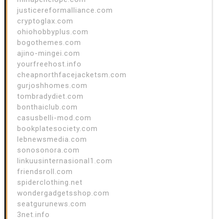
justicereformalliance.com
cryptoglax.com
ohiohobbyplus.com
bogothemes.com
ajino-mingei.com
yourfreehost.info
cheapnorthfacejacketsm.com
gurjoshhomes.com
tombradydiet.com
bonthaiclub.com
casusbelli-mod.com
bookplatesociety.com
lebnewsmedia.com
sonosonora.com
linkuusinternasional1.com
friendsroll.com
spiderclothing.net
wondergadgetsshop.com
seatgurunews.com
3net.info