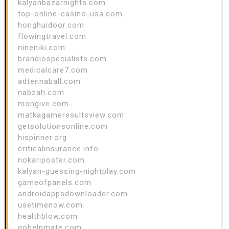
kalyanbazarnights.com
top-online-casino-usa.com
honghuidoor.com
flowingtravel.com
nineniki.com
brandiospecialists.com
medicalcare7.com
adtennaball.com
nabzah.com
mongive.com
matkagameresultsview.com
getsolutionsonline.com
hispinner.org
criticalinsurance.info
nokariposter.com
kalyan-guessing-nightplay.com
gameofpanels.com
androidappsdownloader.com
usetimenow.com
healthblow.com
gohelpmate.com