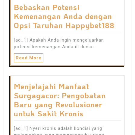
Bebaskan Potensi
Kemenangan Anda dengan
Opsi Taruhan Happybet188
[ad_1] Apakah Anda ingin mengeluarkan
potensi kemenangan Anda di dunia…
Read More
Menjelajahi Manfaat
Surgagacor: Pengobatan
Baru yang Revolusioner
untuk Sakit Kronis
[ad_1] Nyeri kronis adalah kondisi yang
melemahkan yang mempengaruhi jutaan…