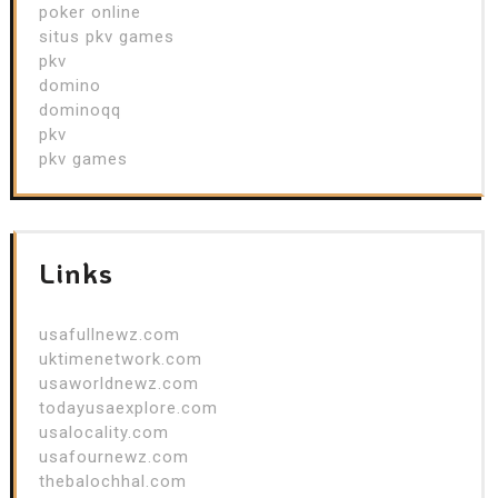
poker online
situs pkv games
pkv
domino
dominoqq
pkv
pkv games
Links
usafullnewz.com
uktimenetwork.com
usaworldnewz.com
todayusaexplore.com
usalocality.com
usafournewz.com
thebalochhal.com