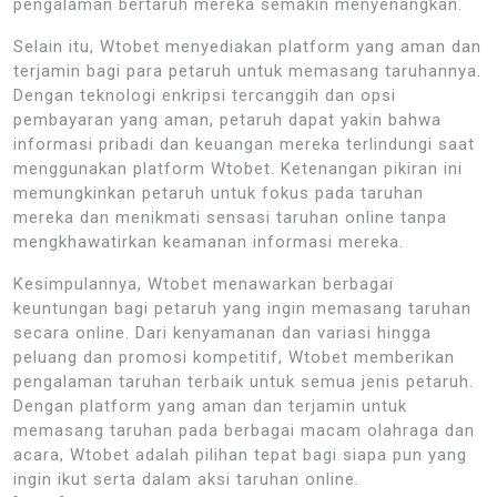
pengalaman bertaruh mereka semakin menyenangkan.
Selain itu, Wtobet menyediakan platform yang aman dan
terjamin bagi para petaruh untuk memasang taruhannya.
Dengan teknologi enkripsi tercanggih dan opsi
pembayaran yang aman, petaruh dapat yakin bahwa
informasi pribadi dan keuangan mereka terlindungi saat
menggunakan platform Wtobet. Ketenangan pikiran ini
memungkinkan petaruh untuk fokus pada taruhan
mereka dan menikmati sensasi taruhan online tanpa
mengkhawatirkan keamanan informasi mereka.
Kesimpulannya, Wtobet menawarkan berbagai
keuntungan bagi petaruh yang ingin memasang taruhan
secara online. Dari kenyamanan dan variasi hingga
peluang dan promosi kompetitif, Wtobet memberikan
pengalaman taruhan terbaik untuk semua jenis petaruh.
Dengan platform yang aman dan terjamin untuk
memasang taruhan pada berbagai macam olahraga dan
acara, Wtobet adalah pilihan tepat bagi siapa pun yang
ingin ikut serta dalam aksi taruhan online.