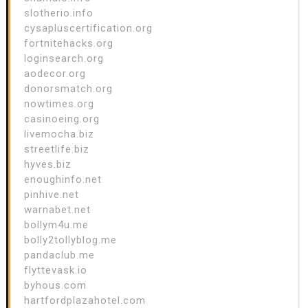
slotherio.info
cysapluscertification.org
fortnitehacks.org
loginsearch.org
aodecor.org
donorsmatch.org
nowtimes.org
casinoeing.org
livemocha.biz
streetlife.biz
hyves.biz
enoughinfo.net
pinhive.net
warnabet.net
bollym4u.me
bolly2tollyblog.me
pandaclub.me
flyttevask.io
byhous.com
hartfordplazahotel.com