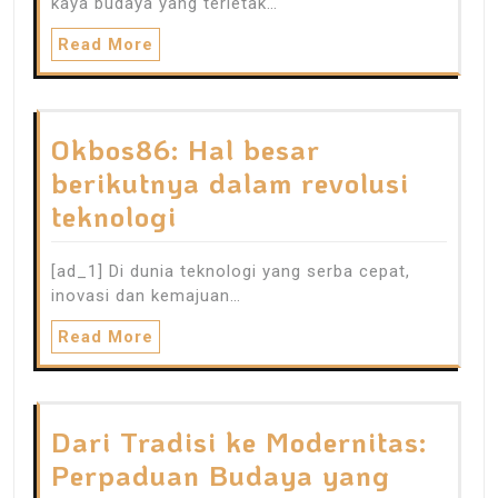
kaya budaya yang terletak…
Read More
Okbos86: Hal besar
berikutnya dalam revolusi
teknologi
[ad_1] Di dunia teknologi yang serba cepat,
inovasi dan kemajuan…
Read More
Dari Tradisi ke Modernitas:
Perpaduan Budaya yang