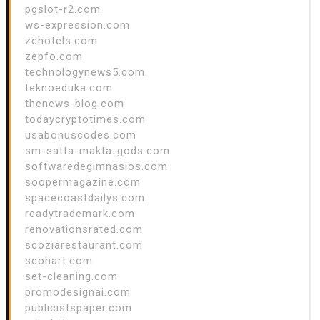
pgslot-r2.com
ws-expression.com
zchotels.com
zepfo.com
technologynews5.com
teknoeduka.com
thenews-blog.com
todaycryptotimes.com
usabonuscodes.com
sm-satta-makta-gods.com
softwaredegimnasios.com
soopermagazine.com
spacecoastdailys.com
readytrademark.com
renovationsrated.com
scoziarestaurant.com
seohart.com
set-cleaning.com
promodesignai.com
publicistspaper.com