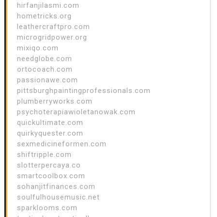
hirfanjilasmi.com
hometricks.org
leathercraftpro.com
microgridpower.org
mixiqo.com
needglobe.com
ortocoach.com
passionawe.com
pittsburghpaintingprofessionals.com
plumberryworks.com
psychoterapiawioletanowak.com
quickultimate.com
quirkyquester.com
sexmedicineformen.com
shiftripple.com
slotterpercaya.co
smartcoolbox.com
sohanjitfinances.com
soulfulhousemusic.net
sparklooms.com