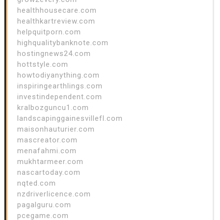
healthhousecare.com
healthkartreview.com
helpquitporn.com
highqualitybanknote.com
hostingnews24.com
hottstyle.com
howtodiyanything.com
inspiringearthlings.com
investindependent.com
kralbozguncu1.com
landscapinggainesvillefl.com
maisonhauturier.com
mascreator.com
menafahmi.com
mukhtarmeer.com
nascartoday.com
nqted.com
nzdriverlicence.com
pagalguru.com
pcegame.com