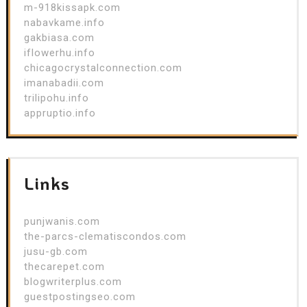
m-918kissapk.com
nabavkame.info
gakbiasa.com
iflowerhu.info
chicagocrystalconnection.com
imanabadii.com
trilipohu.info
appruptio.info
Links
punjwanis.com
the-parcs-clematiscondos.com
jusu-gb.com
thecarepet.com
blogwriterplus.com
guestpostingseo.com