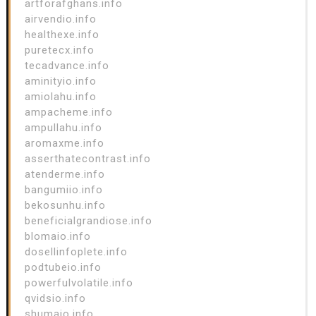
artforafghans.info
airvendio.info
healthexe.info
puretecx.info
tecadvance.info
aminityio.info
amiolahu.info
ampacheme.info
ampullahu.info
aromaxme.info
asserthatecontrast.info
atenderme.info
bangumiio.info
bekosunhu.info
beneficialgrandiose.info
blomaio.info
dosellinfoplete.info
podtubeio.info
powerfulvolatile.info
qvidsio.info
shumaio.info