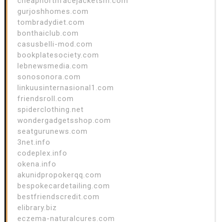
cheapnorthfacejacketsm.com
gurjoshhomes.com
tombradydiet.com
bonthaiclub.com
casusbelli-mod.com
bookplatesociety.com
lebnewsmedia.com
sonosonora.com
linkuusinternasional1.com
friendsroll.com
spiderclothing.net
wondergadgetsshop.com
seatgurunews.com
3net.info
codeplex.info
okena.info
akunidpropokerqq.com
bespokecardetailing.com
bestfriendscredit.com
elibrary.biz
eczema-naturalcures.com