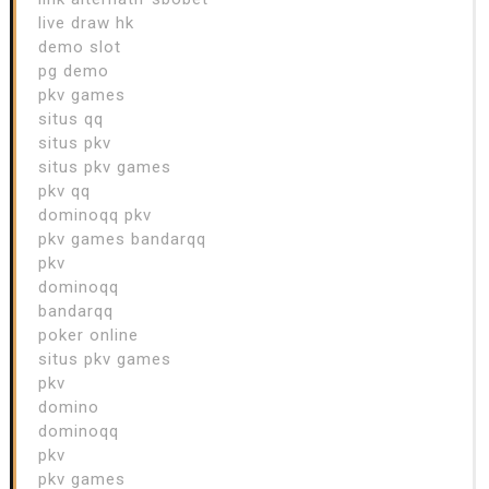
live draw hk
demo slot
pg demo
pkv games
situs qq
situs pkv
situs pkv games
pkv qq
dominoqq pkv
pkv games bandarqq
pkv
dominoqq
bandarqq
poker online
situs pkv games
pkv
domino
dominoqq
pkv
pkv games