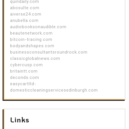
quindaily.com
abosulte.com
aiverse24.com
anubella.com
audiobooksonaudible.com
beautenetwork.com
bitcoin-tracing.com
bodyandshapes.com
businessconsultantsroundrock.com
classicglobalnews.com
cybercusp.com
britaintt.com
deconds.com
easycartltd-
domesticcleaningservicesedinburgh.com
Links