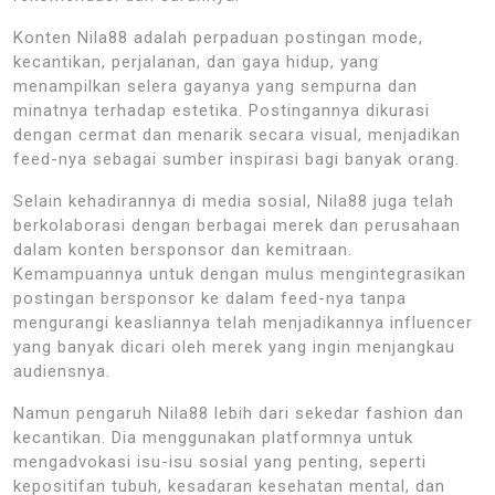
Konten Nila88 adalah perpaduan postingan mode,
kecantikan, perjalanan, dan gaya hidup, yang
menampilkan selera gayanya yang sempurna dan
minatnya terhadap estetika. Postingannya dikurasi
dengan cermat dan menarik secara visual, menjadikan
feed-nya sebagai sumber inspirasi bagi banyak orang.
Selain kehadirannya di media sosial, Nila88 juga telah
berkolaborasi dengan berbagai merek dan perusahaan
dalam konten bersponsor dan kemitraan.
Kemampuannya untuk dengan mulus mengintegrasikan
postingan bersponsor ke dalam feed-nya tanpa
mengurangi keasliannya telah menjadikannya influencer
yang banyak dicari oleh merek yang ingin menjangkau
audiensnya.
Namun pengaruh Nila88 lebih dari sekedar fashion dan
kecantikan. Dia menggunakan platformnya untuk
mengadvokasi isu-isu sosial yang penting, seperti
kepositifan tubuh, kesadaran kesehatan mental, dan