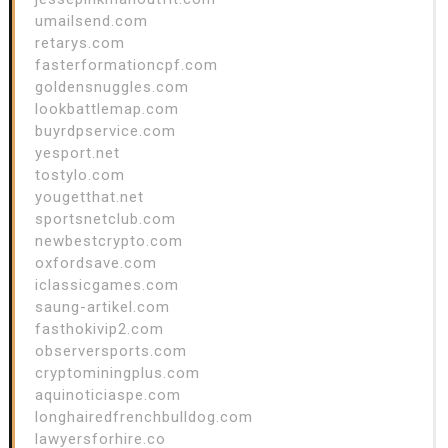
umailsend.com
retarys.com
fasterformationcpf.com
goldensnuggles.com
lookbattlemap.com
buyrdpservice.com
yesport.net
tostylo.com
yougetthat.net
sportsnetclub.com
newbestcrypto.com
oxfordsave.com
iclassicgames.com
saung-artikel.com
fasthokivip2.com
observersports.com
cryptominingplus.com
aquinoticiaspe.com
longhairedfrenchbulldog.com
lawyersforhire.co