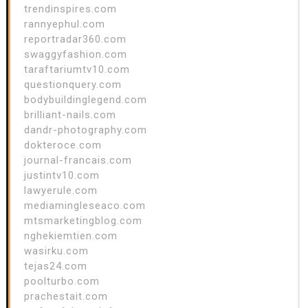
trendinspires.com
rannyephul.com
reportradar360.com
swaggyfashion.com
taraftariumtv10.com
questionquery.com
bodybuildinglegend.com
brilliant-nails.com
dandr-photography.com
dokteroce.com
journal-francais.com
justintv10.com
lawyerule.com
mediamingleseaco.com
mtsmarketingblog.com
nghekiemtien.com
wasirku.com
tejas24.com
poolturbo.com
prachestait.com