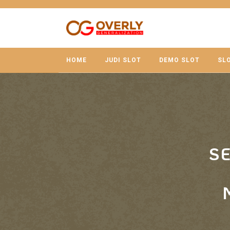
Skip
to
content
HOME
JUDI SLOT
DEMO SLOT
SL
S