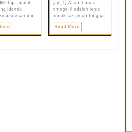
MM Raja adalah
[ad_1] Asam lemak
ng identik
omega-9 adalah jenis
kesuksesan dan…
lemak tak jenuh tunggal…
More
Read More