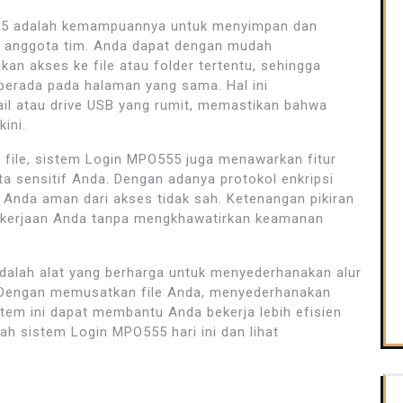
O555 adalah kemampuannya untuk menyimpan dan
n anggota tim. Anda dapat dengan mudah
n akses ke file atau folder tertentu, sehingga
erada pada halaman yang sama. Hal ini
il atau drive USB yang rumit, memastikan bahwa
ini.
file, sistem Login MPO555 juga menawarkan fitur
ta sensitif Anda. Dengan adanya protokol enkripsi
e Anda aman dari akses tidak sah. Ketenangan pikiran
ekerjaan Anda tanpa mengkhawatirkan keamanan
dalah alat yang berharga untuk menyederhanakan alur
. Dengan memusatkan file Anda, menyederhanakan
tem ini dapat membantu Anda bekerja lebih efisien
h sistem Login MPO555 hari ini dan lihat