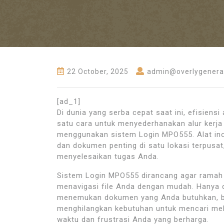
22 October, 2025
admin@overlygeneral
[ad_1]
Di dunia yang serba cepat saat ini, efisiens
satu cara untuk menyederhanakan alur ker
menggunakan sistem Login MPO555. Alat in
dan dokumen penting di satu lokasi terpusa
menyelesaikan tugas Anda.
Sistem Login MPO555 dirancang agar ramah 
menavigasi file Anda dengan mudah. Hanya 
menemukan dokumen yang Anda butuhkan, baik
menghilangkan kebutuhan untuk mencari mel
waktu dan frustrasi Anda yang berharga.