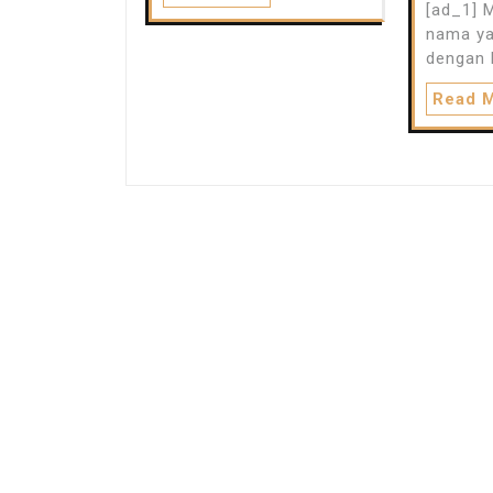
[ad_1] 
nama ya
dengan 
Read 