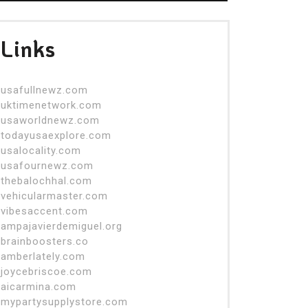
Links
usafullnewz.com
uktimenetwork.com
usaworldnewz.com
todayusaexplore.com
usalocality.com
usafournewz.com
thebalochhal.com
vehicularmaster.com
vibesaccent.com
ampajavierdemiguel.org
brainboosters.co
amberlately.com
joycebriscoe.com
aicarmina.com
mypartysupplystore.com