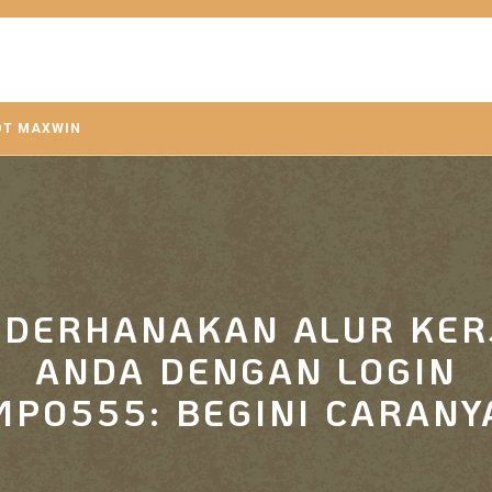
OT MAXWIN
EDERHANAKAN ALUR KER
ANDA DENGAN LOGIN
MPO555: BEGINI CARANY