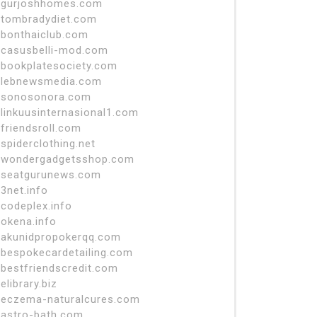
gurjoshhomes.com
tombradydiet.com
bonthaiclub.com
casusbelli-mod.com
bookplatesociety.com
lebnewsmedia.com
sonosonora.com
linkuusinternasional1.com
friendsroll.com
spiderclothing.net
wondergadgetsshop.com
seatgurunews.com
3net.info
codeplex.info
okena.info
akunidpropokerqq.com
bespokecardetailing.com
bestfriendscredit.com
elibrary.biz
eczema-naturalcures.com
astro-bath.com